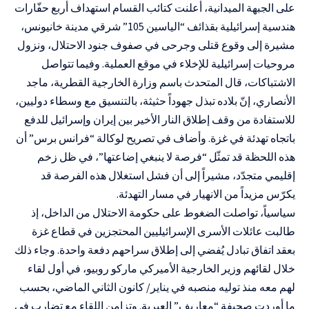
على الجبهة الميدانية، أعلنت
كتائب القسام
استهداف أربع حفّارات
هندسية إسرائيلية بقذائف “الياسين 105” شرقي مدينة خانيونس،
مشيرة إلى وقوع قتلى وجرحى في صفوف جنود الاحتلال، ونزول
مروحيات إسرائيلية للإخلاء في موقع العملية. وفيما تتواصل
الاشتباكات، قال المتحدث باسم وزارة الخارجية القطرية، ماجد
الأنصاري، إنّ بلاده تبذل جهوداً حثيثة، بالتنسيق مع وسطاء دوليين،
للاستفادة من وقف إطلاق النار الأخير بين إيران وإسرائيل للدفع
باتجاه تهدئة في غزة. وأضاف في تصريح لوكالة “فرانس برس” أن
هذه اللحظة قد تمثّل “فرصة لا ينبغي إضاعتها”، في ظل زخم
إقليمي متجدّد، مشيراً إلى أن فشل استغلال هذه الفرصة قد
يكرّس مزيداً من الانهيار في مسار التهدئة.
سياسياً، تواصلت الضغوط على حكومة الاحتلال من الداخل، إذ
طالبت عائلات الأسرى الإسرائيليين المحتجزين في قطاع غزة
بعقد اتفاق تبادل يُفضي إلى إطلاق سراحهم دفعة واحدة. وجاء ذلك
خلال لقائهم وزير الخارجية الأميركي ماركو روبيو، في أول لقاء
لهم معه منذ توليه منصبه في يناير/ كانون الثاني الماضي، بحسب
ما أوردت صحيفة “معاريف” العبرية. وتزامن اللقاء مع تضارب في