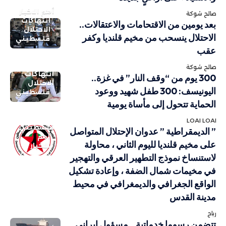
أهم الاخبار
صالح شوكة
انتهاكات
بعد يومين من الاقتحامات والاعتقالات..
الاحتلال
الاحتلال ينسحب من مخيم قلنديا وكفر
فلسطيني
عقب
صالح شوكة
انتهاكات
300 يوم من “وقف النار” في غزة..
الاحتلال
اليونيسف: 300 طفل شهيد ووعود
فلسطيني
الحماية تتحول إلى مأساة يومية
LOAI LOAI
فلسطيني
” الديمقراطية ” عدوان الإحتلال المتواصل
أهم
على مخيم قلنديا لليوم الثاني ، محاولة
الاخبار
لاستنساخ نموذج التطهير العرقي والتهجير
في مخيمات شمال الضفة ، وإعادة تشكيل
الواقع الجغرافي والديمغرافي في محيط
مدينة القدس
رباح
تتضمن رسوما خدماتية…مسؤول إيراني