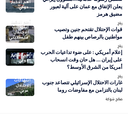
أهم الاخبار
يعلن الإتفاق مع عمان على آلية لعبور
دولي
مضيق هرمز
أهم الاخبار
رباح
انتهاكات
قوات الإحتلال تقتحم جنين وتصيب
الاحتلال
مواطنين بالرصاص بينهم طفل
فلسطيني
رباح
إعلام أمريكي : على ضوء تداعيات الحرب
أهم الاخبار
على إيران … هل حان وقت انسحاب
دولي
أمريكا من الشرق الأوسط؟
رباح
انتهاكات
غارات الاحتلال الإسرائيلي تتصاعد جنوب
الاحتلال
لبنان بالتزامن مع مفاوضات روما
عربي
صالح شوكة