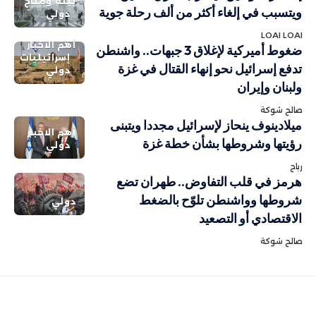
بيئة ومناخ
ويتسبب في إلغاء أكثر من ألف رحلة جوية
دولي
LOAI LOAI
أهم الاخبار
ضغوط أميركية لإغلاق 3 جبهات.. واشنطن
إسرائيليات
تدفع إسرائيل نحو إنهاء القتال في غزة
دولي
ولبنان وإيران
صالح شوكة
ميلادينوف ينحاز لإسرائيل مجددا ويتبنى
أهم الاخبار
رؤيتها وشروطها بشأن خطة غزة
دولي
رباح
هرمز في قلب التفاوض.. طهران تضع
شروطها وواشنطن تلوّح بالضغط
دولي
الاقتصادي أو التصعيد
صالح شوكة