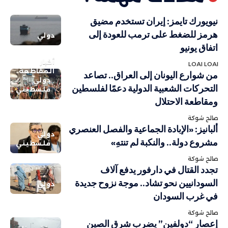
نيويورك تايمز: إيران تستخدم مضيق
هرمز للضغط على ترمب للعودة إلى
دولي
اتفاق يونيو
أخبار
LOAI LOAI
المقاطعة
من شوارع اليونان إلى العراق.. تصاعد
دولي
التحركات الشعبية الدولية دعمًا لفلسطين
فلسطيني
ومقاطعة الاحتلال
صالح شوكة
ألبانيز: «الإبادة الجماعية والفصل العنصري
دولي
مشروع دولة.. والنكبة لم تنتهِ»
فلسطيني
صالح شوكة
تجدد القتال في دارفور يدفع آلاف
السودانيين نحو تشاد.. موجة نزوح جديدة
دولي
في غرب السودان
صالح شوكة
إعصار “دولفين” يضرب شرق الصين