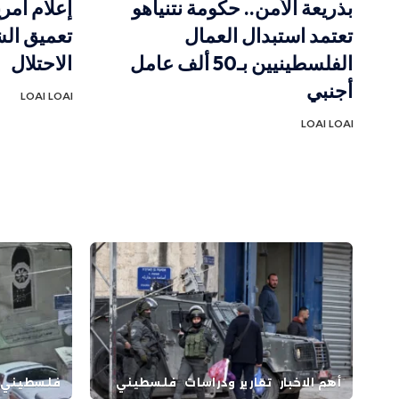
بذريعة الأمن.. حكومة نتنياهو
إعلام أم
تعتمد استبدال العمال
تعميق الش
الفلسطينيين بـ50 ألف عامل
الاحتلال
أجنبي
LOAI LOAI
LOAI LOAI
أهم الاخبار
تقارير ودراسات
فلسطيني
فلسطيني