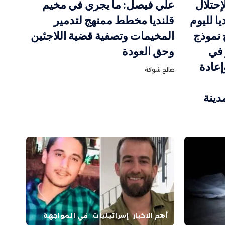
إحتلال
علي فيصل: ما يجري في مخيم
ا لليوم
قلنديا مخطط ممنهج لتدمير
 نموذج
المخيمات وتصفية قضية اللاجئين
 في
وحق العودة
إعادة
صالح شوكة
دينة
أهم الاخبار
إسرائيليات
في المواجهة