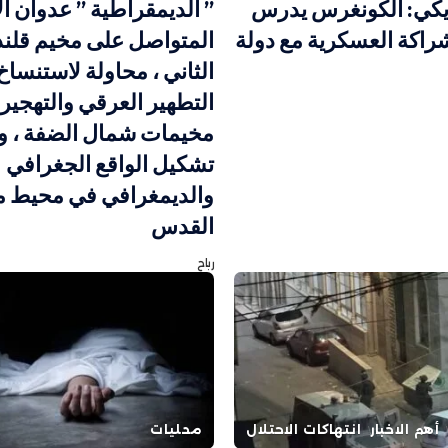
ريكي: الكونغرس يدرس
” الديمقراطية ” عدوان ال
راكة العسكرية مع دولة
المتواصل على مخيم قلندي
الثاني ، محاولة لاستنساخ
التطهير العرقي والتهجير
مخيمات شمال الضفة ، و
تشكيل الواقع الجغرافي
والديمغرافي في محيط م
القدس
رباح
أهم الاخبار
انتهاكات الاحتلال
محليات