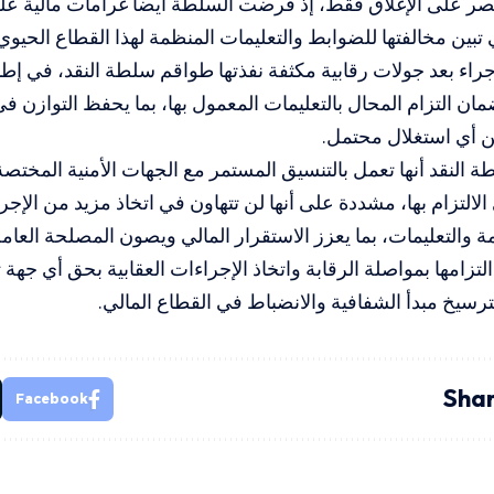
تصر على الإغلاق فقط، إذ فرضت السلطة أيضاً غرامات مالية ع
 تبين مخالفتها للضوابط والتعليمات المنظمة لهذا القطاع الحيوي
إجراء بعد جولات رقابية مكثفة نفذتها طواقم سلطة النقد، في إط
ان التزام المحال بالتعليمات المعمول بها، بما يحفظ التوازن
ن أي استغلال محتمل.
النقد أنها تعمل بالتنسيق المستمر مع الجهات الأمنية المختصة 
الالتزام بها، مشددة على أنها لن تتهاون في اتخاذ مزيد من الإ
مة والتعليمات، بما يعزز الاستقرار المالي ويصون المصلحة العامة
تزامها بمواصلة الرقابة واتخاذ الإجراءات العقابية بحق أي جهة 
ترسيخ مبدأ الشفافية والانضباط في القطاع المالي.
Shar
Facebook