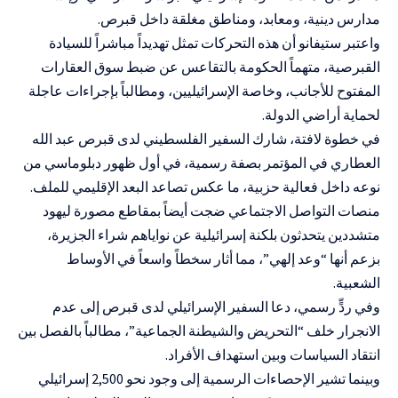
مدارس دينية، ومعابد، ومناطق مغلقة داخل قبرص.
واعتبر ستيفانو أن هذه التحركات تمثل تهديداً مباشراً للسيادة
القبرصية، متهماً الحكومة بالتقاعس عن ضبط سوق العقارات
المفتوح للأجانب، وخاصة الإسرائيليين، ومطالباً بإجراءات عاجلة
لحماية أراضي الدولة.
في خطوة لافتة، شارك السفير الفلسطيني لدى قبرص عبد الله
العطاري في المؤتمر بصفة رسمية، في أول ظهور دبلوماسي من
نوعه داخل فعالية حزبية، ما عكس تصاعد البعد الإقليمي للملف.
منصات التواصل الاجتماعي ضجت أيضاً بمقاطع مصورة ليهود
متشددين يتحدثون بلكنة إسرائيلية عن نواياهم شراء الجزيرة،
بزعم أنها “وعد إلهي”، مما أثار سخطاً واسعاً في الأوساط
الشعبية.
وفي ردٍّ رسمي، دعا السفير الإسرائيلي لدى قبرص إلى عدم
الانجرار خلف “التحريض والشيطنة الجماعية”، مطالباً بالفصل بين
انتقاد السياسات وبين استهداف الأفراد.
وبينما تشير الإحصاءات الرسمية إلى وجود نحو 2,500 إسرائيلي