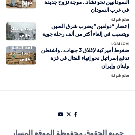
السودانيين نحو تشاد.. موجة نزوح جديدة
دولي
في غرب السودان
صالح شوكة
إعصار “دولفين” يضرب شرق الصين
بيئة ومناخ
ويتسبب في إلغاء أكثر من ألف رحلة جوية
دولي
LOAI LOAI
أهم الاخبار
ضغوط أميركية لإغلاق 3 جبهات.. واشنطن
إسرائيليات
تدفع إسرائيل نحو إنهاء القتال في غزة
دولي
ولبنان وإيران
صالح شوكة
جميع الحقوق مح
ف
وظة الموقع
ا
لمسار