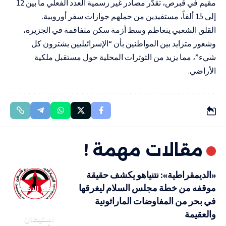
مقيم في قبرص، تقدّر مصادر غير رسمية العدد الفعلي ما بين 12
إلى 15 ألفاً، مستفيدين من حملهم جوازات سفر أوروبية.
القلق الشعبي يتعاظم وسط أزمة سكن متفاقمة في الجزيرة،
وشعور متزايد بين المواطنين بأن “الإسرائيليين يشترون كل
شيء”، مما يزيد من التوترات المحلية حول مستقبل ملكية
الأراضي.
مقالات مهمة !
«الديمقراطية»: نتنياهو يكشف حقيقة
موقفه من خطة مجلس السلام ليغرقها
أهم الاخبار
في بحر من المفاوضات الماراثونية
والعقيمة
استيطان