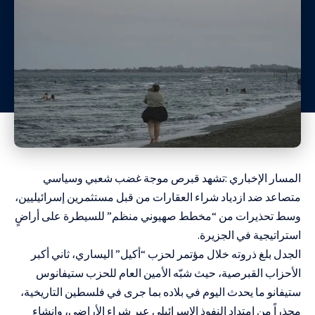
المسار الإخباري :تشهد قبرص موجة غضب شعبي وسياسي
متصاعد ضد ازدياد شراء العقارات من قبل مستثمرين إسرائيليين،
وسط تحذيرات من “مخطط صهيوني منظم” للسيطرة على أراضٍ
استراتيجية في الجزيرة.
الجدل بلغ ذروته خلال مؤتمر لحزب “أكيل” اليساري، ثاني أكبر
الأحزاب القبرصية، حيث شبّه الأمين العام للحزب ستيفانوس
ستيفانو ما يحدث اليوم في بلاده بما جرى في فلسطين التاريخية،
محذراً من امتداد النفوذ الإسرائيلي عبر شراء الأراضي، وإنشاء