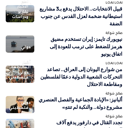
أهم
LOAI LOAI
الاخبار
قبيل الانتخابات.. الاحتلال يدفع بـ3 مشاريع
تقارير
استيطانية ضخمة لعزل القدس عن جنوب
ودراسات
الضفة
صالح شوكة
نيويورك تايمز: إيران تستخدم مضيق
هرمز للضغط على ترمب للعودة إلى
دولي
اتفاق يونيو
أخبار
LOAI LOAI
المقاطعة
من شوارع اليونان إلى العراق.. تصاعد
دولي
التحركات الشعبية الدولية دعمًا لفلسطين
فلسطيني
ومقاطعة الاحتلال
صالح شوكة
ألبانيز: «الإبادة الجماعية والفصل العنصري
دولي
مشروع دولة.. والنكبة لم تنتهِ»
فلسطيني
صالح شوكة
تجدد القتال في دارفور يدفع آلاف