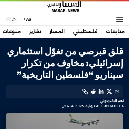
Aa
متابعات
فلسطيني
المسار
تقارير
منوعات
قلق قبرصي من تغوّل استثماري
إسرائيلي: مخاوف من تكرار
سيناريو “فلسطين التاريخية”
أهم الاخبار
دولي
LAST UPDATED: 4 يوليو، 2025 4:36 ص