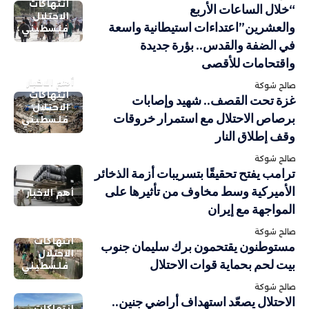
انتهاكات
“خلال الساعات الأربع
الاحتلال
والعشرين”اعتداءات استيطانية واسعة
فلسطيني
في الضفة والقدس.. بؤرة جديدة
واقتحامات للأقصى
أهم الاخبار
صالح شوكة
انتهاكات
غزة تحت القصف.. شهيد وإصابات
الاحتلال
برصاص الاحتلال مع استمرار خروقات
فلسطيني
وقف إطلاق النار
صالح شوكة
ترامب يفتح تحقيقًا بتسريبات أزمة الذخائر
الأميركية وسط مخاوف من تأثيرها على
أهم الاخبار
المواجهة مع إيران
صالح شوكة
انتهاكات
مستوطنون يقتحمون برك سليمان جنوب
الاحتلال
بيت لحم بحماية قوات الاحتلال
فلسطيني
صالح شوكة
الاحتلال يصعّد استهداف أراضي جنين..
انتهاكات