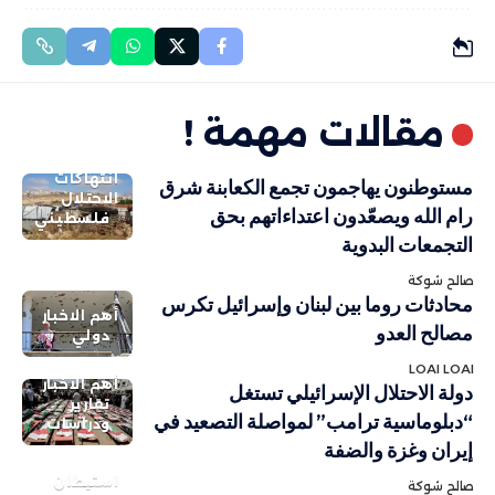
مقالات مهمة !
انتهاكات
مستوطنون يهاجمون تجمع الكعابنة شرق
الاحتلال
رام الله ويصعّدون اعتداءاتهم بحق
فلسطيني
التجمعات البدوية
صالح شوكة
محادثات روما بين لبنان وإسرائيل تكرس
أهم الاخبار
مصالح العدو
دولي
LOAI LOAI
أهم الاخبار
دولة الاحتلال الإسرائيلي تستغل
تقارير
“دبلوماسية ترامب” لمواصلة التصعيد في
ودراسات
إيران وغزة والضفة
استيطان
صالح شوكة