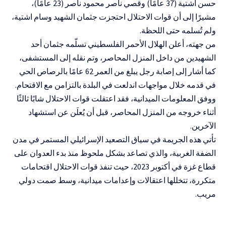
حسن اشتية (37 عامًا) وقصي ناصر محمود ناصر (23 عامًا)،
مشيرًا إلى أن قوات الاحتلال احتجزت جثمان الشهيد وسام اشتية،
ولم تُسلمه حتى اللحظة.
من جهته، أعلن الهلال الأحمر الفلسطيني تسلّمه جثمان أحد
الشهيدين من داخل المنزل المحاصر، وتم نقله إلى المستشفى،
كما أشار إلى إصابة رجل يبلغ من العمر 62 عامًا بالرصاص الحي
في قدمه خلال مواجهات اندلعت في البلدة بالتزامن مع الاقتحام.
ووفق المعلومات الميدانية، فقد اعتقلت قوات الاحتلال شابًا ثالثًا
أثناء خروجه من المنزل المحاصر، قبل أن يُعلَن عن استشهاد
الآخرين.
تأتي هذه الجريمة في سياق التصعيد الإسرائيلي المستمر في مدن
الضفة الغربية، والذي تصاعد بشكل ملحوظ منذ بدء العدوان على
قطاع غزة في أكتوبر 2023، حيث تنفذ قوات الاحتلال اقتحامات
متكررة، تتخللها اعتقالات وإعدامات ميدانية، وسط صمت دولي
مريب.