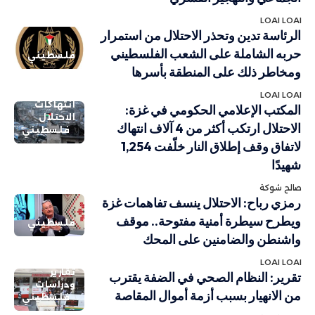
LOAI LOAI
الرئاسة تدين وتحذر الاحتلال من استمرار
حربه الشاملة على الشعب الفلسطيني
فلسطيني
ومخاطر ذلك على المنطقة بأسرها
LOAI LOAI
انتهاكات
المكتب الإعلامي الحكومي في غزة:
الاحتلال
الاحتلال ارتكب أكثر من 4 آلاف انتهاك
فلسطيني
لاتفاق وقف إطلاق النار خلّفت 1,254
شهيدًا
صالح شوكة
رمزي رباح: الاحتلال ينسف تفاهمات غزة
ويطرح سيطرة أمنية مفتوحة.. موقف
فلسطيني
واشنطن والضامنين على المحك
LOAI LOAI
تقارير
تقرير: النظام الصحي في الضفة يقترب
ودراسات
من الانهيار بسبب أزمة أموال المقاصة
فلسطيني