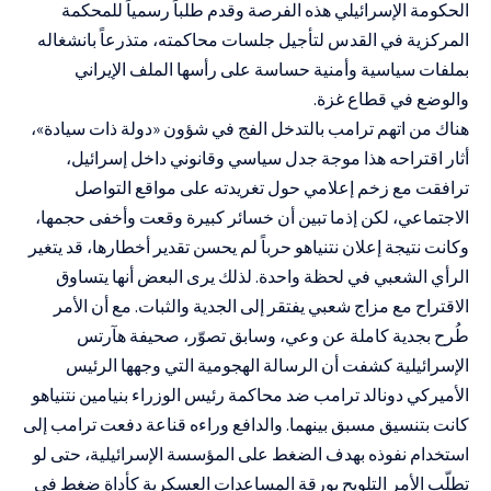
الحكومة الإسرائيلي هذه الفرصة وقدم طلباً رسمياً للمحكمة
المركزية في القدس لتأجيل جلسات محاكمته، متذرعاً بانشغاله
بملفات سياسية وأمنية حساسة على رأسها الملف الإيراني
والوضع في قطاع غزة.
هناك من اتهم ترامب بالتدخل الفج في شؤون «دولة ذات سيادة»،
أثار اقتراحه هذا موجة جدل سياسي وقانوني داخل إسرائيل،
ترافقت مع زخم إعلامي حول تغريدته على مواقع التواصل
الاجتماعي، لكن إذما تبين أن خسائر كبيرة وقعت وأخفى حجمها،
وكانت نتيجة إعلان نتنياهو حرباً لم يحسن تقدير أخطارها، قد يتغير
الرأي الشعبي في لحظة واحدة. لذلك يرى البعض أنها يتساوق
الاقتراح مع مزاج شعبي يفتقر إلى الجدية والثبات. مع أن الأمر
طُرح بجدية كاملة عن وعي، وسابق تصوّر، صحيفة هآرتس
الإسرائيلية كشفت أن الرسالة الهجومية التي وجهها الرئيس
الأميركي دونالد ترامب ضد محاكمة رئيس الوزراء بنيامين نتنياهو
كانت بتنسيق مسبق بينهما. والدافع وراءه قناعة دفعت ترامب إلى
استخدام نفوذه بهدف الضغط على المؤسسة الإسرائيلية، حتى لو
تطلّب الأمر التلويح بورقة المساعدات العسكرية كأداة ضغط في