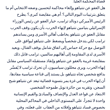
قضاة المحكمة العليا.
هل العفو عن نتنياهو وإلغاء محاكمة لتحسين وضعه الانتخابي أم ما
يتعلق بترتيبات اليوم التالي؟. أم هي مقايضة كبرى؟. يطرح
الرئيس الأميركي دونالد ترامب، خيار العفو عن رئيس الوزراء
الإسرائيلي بنيامين نتنياهو لإنهاء الحرب، بأن يكون وقف الحرب
مقابل العفو عن نتنياهو. يخاطب أهالي الأسرى ومن يساندهم
ترامب لكي يتدخل شخصياً ويضغط على نتنياهو ليوافق على
التوصل مع حركة حماس إلى اتفاق شامل يوقف القتال، ويعيد
الأسرى لدى المقاومة إلى أهاليهم سالمين، ترامب قابل ذلك
بمقايضة غريبة بالعفو عن نتنياهو وإنقاذ مستقبله السياسي مقابل
إنهاء الحرب. ويرى محللون سياسيون، أن تحرك ترامب لا يُفسَّر
بدافع شخصي تجاه نتنياهو، بل يستند إلى قناعة سياسية مفادها،
أن إنهاء الحرب في غزة يمر بتسوية قضائية تبعد عن نتنياهو شبح
السجن، وتقربه من جائزة نوبل طموحه الشخصي.
الابتعاد عن قواعد العدل والإنصاف والمبادئ والقيم الإنسانية
واحدة لا تتجزأ، على المستوى الداخلي في المحاكم المحلية
بخصوص فساد نتنياهو وإفلاته من العقاب على فعلته، وفي