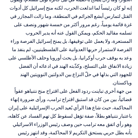
إنه لو كان رئيساً لما اندلعت الحرب، لكنه منح إسرائيل كل أدوات
القتل لتمارس أبشع الجرائم في المنطقة، وما زالت المجازر في
غزة قائمة يومياً، رغم مرور أكثر من خمسة شهور ونصف على
تسلمه مقاليد الحكم، ويمكن القول عنه أنه يدير الحروب
المستعرة، ولا يعمل على توقيفها، بل يمنح إسرائيل الفرصة وراء
الفرصة لاستمرار حربها العدوانية على الفلسطينيين، لم ينفذ ما
وعد به بوقف حرب أوكرانيا، بل يحث أوروبا وحلف الأطلسي على
زيادة الانفاق على التسلح، وكذّبته الهند في ادعائه أن الفضل
للجهود التي بذلها في حلّ النزاع بين الدولتين النوويتين الهند
وباكستان.
من جهة أخرى تباينت ردود الفعل على اقتراح منح نتنياهو عقواً
قضائياً، بين من كان قد استبق اقتراح ترامب، ورأى ضرورة إنهاء
المحاكمة، حيث شاع هذا الرأي بُعيد الحرب الإسرائيلية على إيران
باعتبار نتنياهو بطلاً، صفة تؤهل لسقوط كل تهم الفساد عن كاهله،
وهو رأي اتفق معه ترامب حين وصف رئيس الوزراء الاسرائيلي
بأنه بطل حربي يستحق التكريم لا المحاكمة، وقد انتهز رئيس