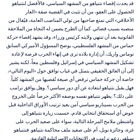
قد يحدث إقصاء نتنياهو من المشهد السياسي، فالأفضل لنتنياهو
الحصول على العفو، من أن تثبت في القضية صفة «العار
الأخلاقي» التي تمنع صاحبها من تولي المناصب العامة، فيُقال من
منصبه بسبب قضائي. كما أن الطرح يضمن له النجاة من الملاحقة
القانونية بعد أن تنتهي ولايته كرئيس وزراء، وقد يشهد إقصاء حركة
حماس من المشهد الفلسطيني، يوضح المسؤول الأميركي السابق
توماس واريك، أن إدارة بلاده ترى في إنهاء الحرب فرصة لإعادة
تشكيل المشهد السياسي في إسرائيل وفلسطين معاً، لكنه يشير
إلى أن العائق الحقيقي يتمثل في غياب توافق حول «اليوم التالي»،
خاصة أن حركة حماس ترفض أي صيغة تُقصيها من المشهد كلياً.
فهل يقبل نتنياهو ابتعاده عن أي دور سياسي؟. وهل يوافق ترامب
على ذلك؟. يظهر نتنياهو نفسه بوصفه الأكثر حرصاً على الخروج
من الحرب بسيناريو سياسي آمن يعيد ترتيب الأوراق الداخلية قبل
خوض أي استحقاق انتخابي قادم، حسمت زيارة نتنياهو إلى
واشنطن ملامح المرحلة التالية، سواء على صعيد الحرب على
غزة، وجائزة نوبل، أم على صعيد ملف محاكمة نتنياهو. فنتنياهو
سيلقى دعم ترامب في الانتخابات الإسرائيلية القادمة.