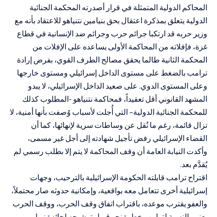
المحاكم الدولية المتمثلة في قرار أصدرته المحكمة الجنائية
الدولية يتعلق بمذكرة اعتقال بحق بنيامين نتنياهو للاعتقاد بأنه مع
وزير حربه قد ارتكبا جرائم حرب وجرائم ضد الإنسانية في قطاع
غزة، فإفلاته من المحاكمة الأولى يساعده على الإفلات من
المحكمة الثانية طالما يحقق مصالح الطرف القوي، بفرض إرادة
ترامب بالضغط على مستوى الداخل إسرائيلي ومستوى خارجها
وعلى المستوى الدوي. على صعيد الداخل الإسرائيلي، لا يبدو
المشهد القانوني أقل تعقيداً، فمحاكمة نتنياهو -المطلوب كذلك
للمحكمة الجنائية الدولية– التي أُجلت لأسباب وُصفت بأنها أمنية، لا
تزال قائمة، رغم ما نُقل عن وساطات سرية لإنهائها، كما أن
القضاء الإسرائيلي رفض تأجيل شهادته إلى أجل غير مسمى،
وأكدت النيابة العامة أن وقف المحاكمة لا يتم إلا بطلب رسمي لم
يُقدَّم بعد.
اقتراح ترامب قابلته الحكومة الإسرائيلية بالترحيب، وجهات
إسرائيلية أخرى تتعامل معه بواقعية، وإمكانية حدوثه صار محتملاً،
والعفو يقترب موعده، باقتراب اتفاق وقف الحرب، ووقف الحرب
يعني بالنسبة لترامب خطوة نحو قبول ترشيحه لجائزة نوبل