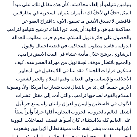
بنيامين نتنياهو أو إلغاء محاكمته، كأن هذه مقابل تلك، على مبدأ
المثل «حكّ لي لأحكّ لك»، أمران يثيران السخرية في مفارقتين
فاقعتين لا تصدق الأذنين ما تسمع، الأولى: اقتراح العفو عن
محاكمة نتنياهو، والثانية: أن ينجم عن اللقاء، ترشيح نتنياهو لترامب
بالحصول على جائزة نوبل للسلام، مجرم حرب مطلوب للعدالة
الدولية،. فاسد مطلوب للمحاكمة في قضية احتيال وقبول
الرشاوي، يرشح خلال مأدبة عشاء في البيت الأبيض ترامب،
والجميع بانتظار موقف لجنة نوبل من مهزلة العصر هذه، كيف
ستكون قرارات اللجنة؟. فقد بتنا في اللامعقول في المعايير
الأخلاقية والإنسانية وفي العدالة وقيم السلام والخير لشعوب
الأرض جميعاً التي تداس بالنعال تحت شعارات أمريكا اولاً، ومقولة
السلام بالقوة، لصاحبها ترامب، والتي أدت إلى مقتل عشرات
الألوف في فلسطين واليمن والعراق ولبنان ولم يمنع حرباً بل
أشعل العالم بالحروب، الحروب التجارية أقلها خراباً وأثراً سيئاً
على العالم كله بلا استثناء، كان أسوأها قصف المفاعلات النووية
الإيرانية، هددت بنشر إشعاعات مميتة تطال الإيرانيين وشعوب
الجوار، وما زال يتبجح بأحقيته في نيل جائزة نوبل للسلام، ويقول