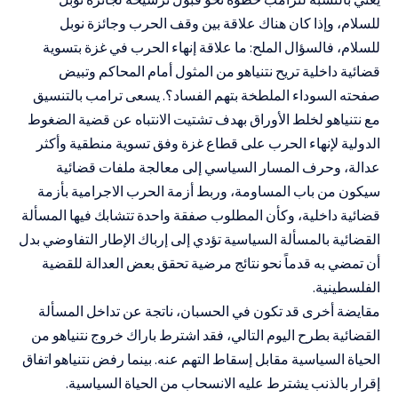
للسلام، وإذا كان هناك علاقة بين وقف الحرب وجائزة نوبل
للسلام، فالسؤال الملح: ما علاقة إنهاء الحرب في غزة بتسوية
قضائية داخلية تريح نتنياهو من المثول أمام المحاكم وتبيض
صفحته السوداء الملطخة بتهم الفساد؟. يسعى ترامب بالتنسيق
مع نتنياهو لخلط الأوراق بهدف تشتيت الانتباه عن قضية الضغوط
الدولية لإنهاء الحرب على قطاع غزة وفق تسوية منطقية وأكثر
عدالة، وحرف المسار السياسي إلى معالجة ملفات قضائية
سيكون من باب المساومة، وربط أزمة الحرب الاجرامية بأزمة
قضائية داخلية، وكأن المطلوب صفقة واحدة تتشابك فيها المسألة
القضائية بالمسألة السياسية تؤدي إلى إرباك الإطار التفاوضي بدل
أن تمضي به قدماً نحو نتائج مرضية تحقق بعض العدالة للقضية
الفلسطينية.
مقايضة أخرى قد تكون في الحسبان، ناتجة عن تداخل المسألة
القضائية بطرح اليوم التالي، فقد اشترط باراك خروج نتنياهو من
الحياة السياسية مقابل إسقاط التهم عنه. بينما رفض نتنياهو اتفاق
إقرار بالذنب يشترط عليه الانسحاب من الحياة السياسية.