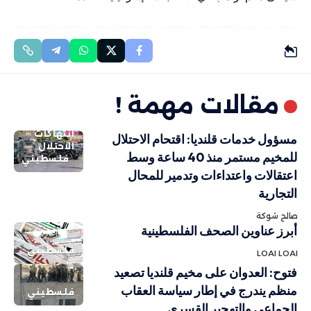
مقالات مهمة !
انتهاكات
مسؤول خدمات قلنديا: اقتحام الاحتلال
الاحتلال
للمخيم مستمر منذ 40 ساعة وسط
فلسطيني
اعتقالات واعتداءات وتدمير للمحال
التجارية
صالح شوكة
أبرز عناوين الصحف الفلسطينية
فلسطيني
LOAI LOAI
فتوح: العدوان على مخيم قلنديا تصعيد
منظم يندرج في إطار سياسة العقاب
فلسطيني
الجماعي والتهجير القسري