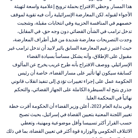
هذا المسار. وحظي الاقتراح بحملة ترويج إعلامية واسعة لتهيئة
الأجواء لقبوله. لكن المعارضة الإسرائيلية رأت فيه تقوية لموقف
خصمهم في المنافسة الحزبية وفي انتخابات مقبلة، وشجبت
تدخل ترامب في الشأن القضائي دون وجه حق، في المقابل،
وجدت التصريحات معارضة شديدة من قبل أطراف المعارضة،
حيث اعتبر زعيم المعارضة السابق يائير لابيد أن تدخل ترامب غير
مقبول على الإطلاق، وأنه يشكل مساساً بسيادة القضاء
الإسرائيلي. ووصف الاقتراح بأنه طرح غريب يخرج عن المألوف
كسابقة سيكون لها تأثير على مسار القضاء، خاصة أن رئيس
الحكومة عمل على إجراء تغييرات تؤدي إلى تنفيذ انقلاب قانوني
جذري يتيح له السيطرة الكاملة على الجهاز القضائي، والتحكم
نهائياً في المحكمة العليا.
وفي بداية العام 2023، أعلن وزير القضاء أن الحكومة أقرت خطة
تغيير اللجنة المعنية بتعيين القضاة في إسرائيل، بحيث تصبح
حسب القرار أكثر تسييسا وأقل موضوعية ومهنية، وتعطي
الائتلاف الحكومي والوزارة قوة أكثر في تعيين القضاة، بما في ذلك