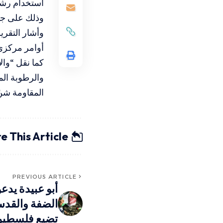
استخدام رش
وذلك على جبها
وأشار التقر
أوامر مركزي
كما نقل “وال
والرطوبة المر
المقاومة شن
e This Article
PREVIOUS ARTICLE
أبو عبيدة يدع
الضفة والقدس:
تضيع فلسطي