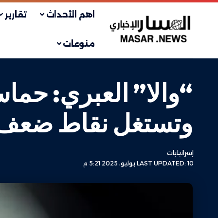
اهم الأحداث
تقارير
منوعات
“والا” العبري: حما
وتستغل نقاط ضعف 
إسرائيليات
LAST UPDATED: 10 يوليو، 2025 5:21 م