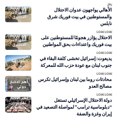
رباح
أهم الاخبار
الأهالي يواجهون عدوان الاحتلال
انتهاكات
والمستوطنين في بيت فوريك شرق
الاحتلال
نابلس
LOAI LOAI
أهم الاخبار
الاحتلال يؤازر هجومًا للمستوطنين على
انتهاكات
بيت فوريك واعتداءات بحق المواطنين
الاحتلال
LOAI LOAI
في
يديعوت: إسرائيل تخشى كلفة البقاء في
المواجهة
جنوب لبنان مع عودة حزب الله للمعركة
عربي
LOAI LOAI
محادثات روما بين لبنان وإسرائيل تكرس
أهم الاخبار
مصالح العدو
دولي
LOAI LOAI
أهم الاخبار
دولة الاحتلال الإسرائيلي تستغل
تقارير
“دبلوماسية ترامب” لمواصلة التصعيد في
ودراسات
إيران وغزة والضفة