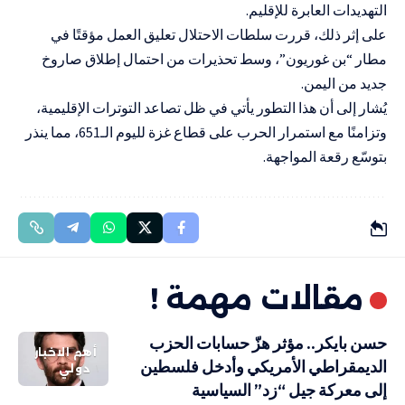
التهديدات العابرة للإقليم.
على إثر ذلك، قررت سلطات الاحتلال تعليق العمل مؤقتًا في
مطار “بن غوريون”، وسط تحذيرات من احتمال إطلاق صاروخ
جديد من اليمن.
يُشار إلى أن هذا التطور يأتي في ظل تصاعد التوترات الإقليمية،
وتزامنًا مع استمرار الحرب على قطاع غزة لليوم الـ651، مما ينذر
بتوسّع رقعة المواجهة.
مقالات مهمة !
حسن بايكر.. مؤثر هزّ حسابات الحزب
أهم الاخبار
الديمقراطي الأمريكي وأدخل فلسطين
دولي
إلى معركة جيل “زد” السياسية