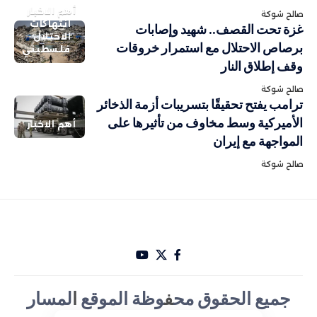
أهم الاخبار
صالح شوكة
انتهاكات
غزة تحت القصف.. شهيد وإصابات
الاحتلال
برصاص الاحتلال مع استمرار خروقات
فلسطيني
وقف إطلاق النار
صالح شوكة
ترامب يفتح تحقيقًا بتسريبات أزمة الذخائر
الأميركية وسط مخاوف من تأثيرها على
أهم الاخبار
المواجهة مع إيران
صالح شوكة
جميع الحقوق مح
ف
وظة الموقع
ا
لمسار