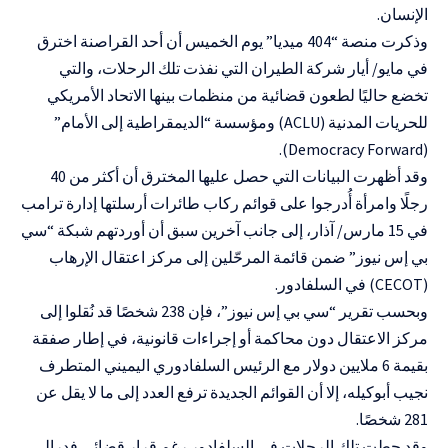
الإنسان.
وذكرت منصة “404 ميديا” يوم الخميس أن أحد القراصنة اخترق
في مايو/ أيار شركة الطيران التي نفذت تلك الرحلات، والتي
تخضع حاليًا لطعون قضائية من منظمات بينها الاتحاد الأمريكي
للحريات المدنية (ACLU) ومؤسسة “الديمقراطية إلى الأمام”
(Democracy Forward).
وقد أظهرت البيانات التي حصل عليها المخترق أن أكثر من 40
رجلًا وامرأة أُدرجوا على قوائم ركاب طائرات أرسلتها إدارة ترامب
في 15 مارس/ آذار، إلى جانب آخرين سبق أن أوردتهم شبكة “سي
بي إس نيوز” ضمن قائمة المرحّلين إلى مركز اعتقال الإرهاب
(CECOT) في السلفادور.
وبحسب تقرير “سي بي إس نيوز”، فإن 238 شخصًا قد نُقلوا إلى
مركز الاعتقال دون محاكمة أو إجراءات قانونية، في إطار صفقة
بقيمة 6 ملايين دولار مع الرئيس السلفادوري اليميني المتطرف
نجيب أبوكيله، إلا أن القوائم الجديدة ترفع العدد إلى ما لا يقل عن
281 شخصًا.
وقد حطت تلك الرحلات في السلفادور رغم قرار قضائي فدرالي