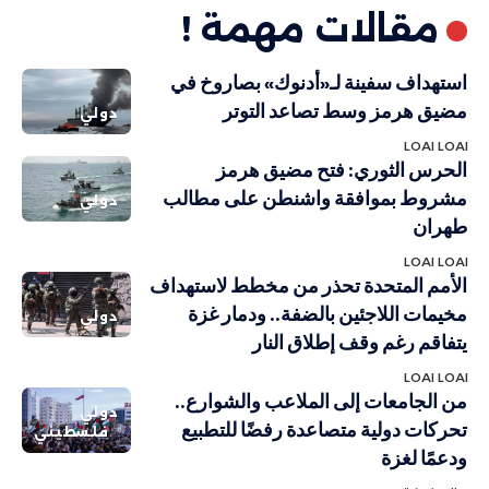
مقالات مهمة !
استهداف سفينة لـ«أدنوك» بصاروخ في
مضيق هرمز وسط تصاعد التوتر
دولي
LOAI LOAI
الحرس الثوري: فتح مضيق هرمز
مشروط بموافقة واشنطن على مطالب
دولي
طهران
LOAI LOAI
الأمم المتحدة تحذر من مخطط لاستهداف
مخيمات اللاجئين بالضفة.. ودمار غزة
دولي
يتفاقم رغم وقف إطلاق النار
LOAI LOAI
من الجامعات إلى الملاعب والشوارع..
دولي
تحركات دولية متصاعدة رفضًا للتطبيع
فلسطيني
ودعمًا لغزة