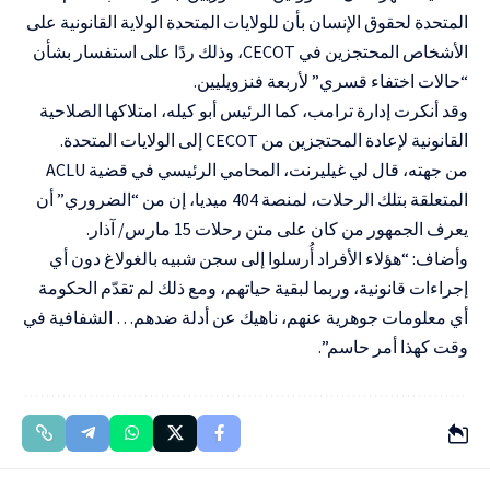
المتحدة لحقوق الإنسان بأن للولايات المتحدة الولاية القانونية على
الأشخاص المحتجزين في CECOT، وذلك ردًا على استفسار بشأن
“حالات اختفاء قسري” لأربعة فنزويليين.
وقد أنكرت إدارة ترامب، كما الرئيس أبو كيله، امتلاكها الصلاحية
القانونية لإعادة المحتجزين من CECOT إلى الولايات المتحدة.
من جهته، قال لي غيليرنت، المحامي الرئيسي في قضية ACLU
المتعلقة بتلك الرحلات، لمنصة 404 ميديا، إن من “الضروري” أن
يعرف الجمهور من كان على متن رحلات 15 مارس/ آذار.
وأضاف: “هؤلاء الأفراد أُرسلوا إلى سجن شبيه بالغولاغ دون أي
إجراءات قانونية، وربما لبقية حياتهم، ومع ذلك لم تقدّم الحكومة
أي معلومات جوهرية عنهم، ناهيك عن أدلة ضدهم… الشفافية في
وقت كهذا أمر حاسم”.