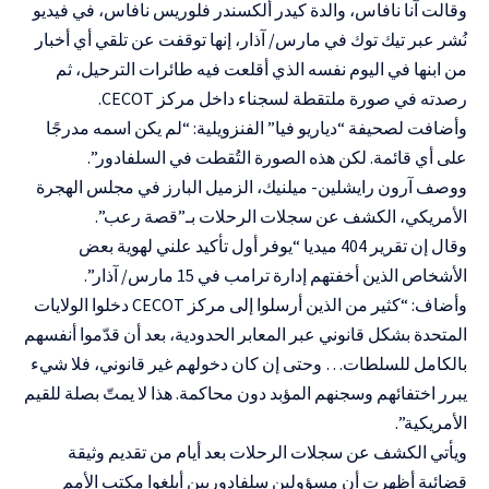
وقالت آنا نافاس، والدة كيدر ألكسندر فلوريس نافاس، في فيديو
نُشر عبر تيك توك في مارس/ آذار، إنها توقفت عن تلقي أي أخبار
من ابنها في اليوم نفسه الذي أقلعت فيه طائرات الترحيل، ثم
رصدته في صورة ملتقطة لسجناء داخل مركز CECOT.
وأضافت لصحيفة “دياريو فيا” الفنزويلية: “لم يكن اسمه مدرجًا
على أي قائمة. لكن هذه الصورة التُقطت في السلفادور”.
ووصف آرون رايشلين- ميلنيك، الزميل البارز في مجلس الهجرة
الأمريكي، الكشف عن سجلات الرحلات بـ”قصة رعب”.
وقال إن تقرير 404 ميديا “يوفر أول تأكيد علني لهوية بعض
الأشخاص الذين أخفتهم إدارة ترامب في 15 مارس/ آذار”.
وأضاف: “كثير من الذين أرسلوا إلى مركز CECOT دخلوا الولايات
المتحدة بشكل قانوني عبر المعابر الحدودية، بعد أن قدّموا أنفسهم
بالكامل للسلطات… وحتى إن كان دخولهم غير قانوني، فلا شيء
يبرر اختفائهم وسجنهم المؤبد دون محاكمة. هذا لا يمتّ بصلة للقيم
الأمريكية”.
ويأتي الكشف عن سجلات الرحلات بعد أيام من تقديم وثيقة
قضائية أظهرت أن مسؤولين سلفادوريين أبلغوا مكتب الأمم