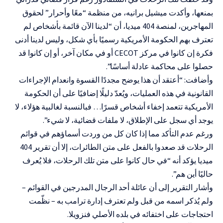
بمنعها، وأكدت ميشيل برانيه، من منظمة “معًا وأحرار” لحقوق
المهاجرين، لمنصة 404 ميديا، أن “لدينا الآن قائمة بأشخاص لم
تعترف بهم الحكومة الأمريكية رسميًا بأي شكل، وليس لدينا أدنى
فكرة إن كانوا في مركز CECOT أو في مكان آخر، أو إن كانوا قد
حصلوا على محاكمة عادلة أساسًا”.
وأضافت: “أعتقد أن هذا يوضح مجددًا القسوة وانعدام الإجراءات
القانونية في هذه العمليات، ويُعدّ دليلًا إضافيًا على أن الحكومة
الأمريكية تتعمد إخفاء أشخاص قسرًا… فبالنسبة لغالبية هؤلاء، لا
يوجد أي سجل على الإطلاق، لا ملفات قضائية، لا شيء”.
ورغم عدم التأكد مما إذا كان كل من وردت أسماؤهم في قوائم
الرحلات قد صعدوا بالفعل على متن الطائرات، إلا أن تقرير 404
ميديا يؤكد أنه “في حال كانوا على متن تلك الرحلات، فلا يُعرف
حاليًا أين هم”.
وأشار التقرير إلى أن عائلة أحد الرجال المدرجين في القوائم –
ولم يُذكر اسمه من قبل ولم تعترف إدارة ترامب به – نظّمت
احتجاجات على اختفائه في بلده الأصلي فنزويلا.