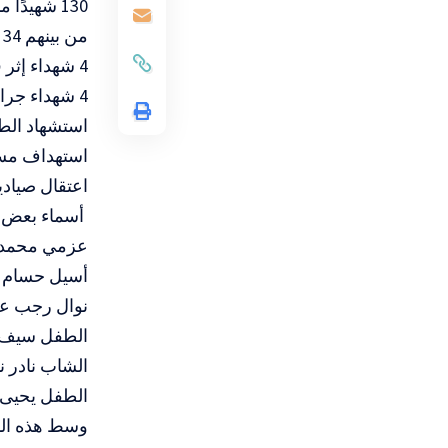
130 شهيدًا منذ فجر اليوم
من بينهم 34 ضحية أثناء انتظار المساعدات
4 شهداء إثر قصف طائرات مسيرة في محيط بركة الشيخ رضوان
4 شهداء جراء قصف خيمة نازحين غربي خانيونس
استشهاد الطف
استهداف مست
اعتقال صيادي
أسماء بعض ا
عزمي محمد 
أسيل حسام 
نوال رجب عبد 
الطفل سيف ج
الشاب نادر 
الطفل يحيى ا
وسط هذه المج