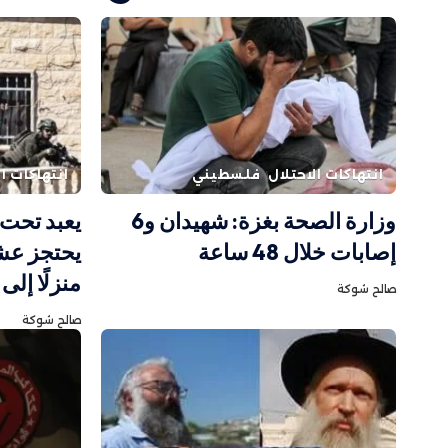
انتهاكات الاحتلال
فلسطيني
انتهاكات ال
وزارة الصحة بغزة: شهيدان و6
يعبد تحت ا
إصابات خلال 48 ساعة
يحتجز عش
منزلًا إلى
صالح شوكة
صالح شوكة