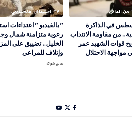
من الذاكرة
TV
استيطان
فلسطيني
سطس في الذاكرة
” بالفيديو ” اعتداءات است
ة.. من مقاومة الانتداب
رعوية متزامنة شمال وج
خ قوات الشهيد عمر
الخليل.. تضييق على المز
 مواجهة الاحتلال
وإتلاف للمراعي
صالح شوكة
باري تصميم Hakam