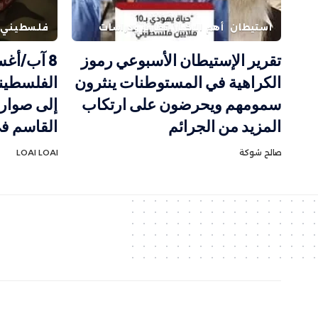
استيطان
أهم الاخبار
تقارير ودراسات
فلسطيني
تقرير الإستيطان الأسبوعي رموز
8 آب/أغ
الكراهية في المستوطنات ينثرون
الفلسطيني
سمومهم ويحرضون على ارتكاب
إلى صواري
المزيد من الجرائم
القاسم في
صالح شوكة
LOAI LOAI
جميع الحقوق مح
ف
وظة الموقع
ا
لمسار الأخ