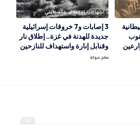
انتهاكات الاحتلال
فلسطيني
يطانية
3 إصابات و7 خروقات إسرائيلية
نوب
جديدة للهدنة في غزة.. إطلاق نار
ارعين
وقنابل إنارة واستهداف للنازحين
صالح شوكة