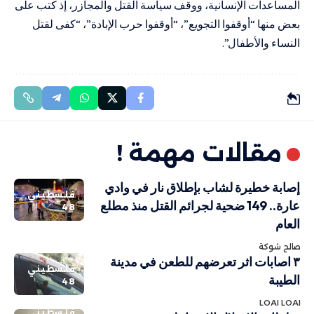
المساعدات الإنسانية، ووقف سياسة القتل والمجازر، إذ كتب على
بعض منها “أوقفوا التجويع”، “أوقفوا حرب الإبادة”، “كفى لقتل
النساء والأطفال”.
مقالات مهمة !
إصابة خطيرة لشاب بإطلاق نار في وادي
فلسطيني
عارة.. 149 ضحية لجرائم القتل منذ مطلع
48
العام
صالح شوكة
٣ اصابات اثر تعرضهم للطعن في مدينة
فلسطيني
الطيبة
48
LOAI LOAI
فلسطيني