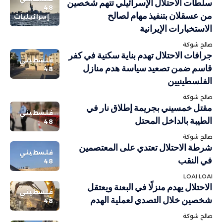
سلطات الاحتلال الإسرائيلي تتهم شخصين
48
من عسقلان بتنفيذ مهام لصالح
إسرائيليات
الاستخبارات الإيرانية
صالح شوكة
جرافات الاحتلال تهدم بناية سكنية في كفر
فلسطيني
قاسم ضمن تصعيد سياسة هدم منازل
48
الفلسطينيين
صالح شوكة
مقتل خمسيني بجريمة إطلاق نار في
فلسطيني
الطيبة بالداخل المحتل
48
صالح شوكة
شرطة الاحتلال تعتدي على المعتصمين
فلسطيني
في النقب
48
LOAI LOAI
الاحتلال يهدم منزلًا في البعنة ويعتقل
فلسطيني
شخصين خلال التصدي لعملية الهدم
48
صالح شوكة