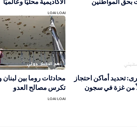
 بحق المواطنين
الأكاديمية محليًا وعالميًا
LOAI LOAI
طيني
أهم الاخبار
دولي
رى: تحديد أماكن احتجاز
محادثات روما بين لبنان 
لاً من غزة في سجون
تكرس مصالح العدو
LOAI LOAI