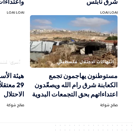
شرق نابلس
واعتداءات
LOAI LOAI
LOAI LOAI
انتهاكات الاحتلال
فلسطيني
أسرى
فلس
مستوطنون يهاجمون تجمع
هيئة الأس
الكعابنة شرق رام الله ويصعّدون
29 معتق
اعتداءاتهم بحق التجمعات البدوية
الاحتلال
صالح شوكة
صالح شوكة