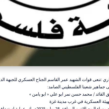
اري :تنعى قوات الشهيد عمر القاسم الجناح العسكري للجبهة الد
 جماهير شعبنا الفلسطيني الصامد:
ق القائد / محمد حسن نمر ابو علي « ابو يامن »
هيئة العسكرية في غرب مدينة غزة
الذي استشهد مساء اليوم الاثنين الموافق 28 يوليو