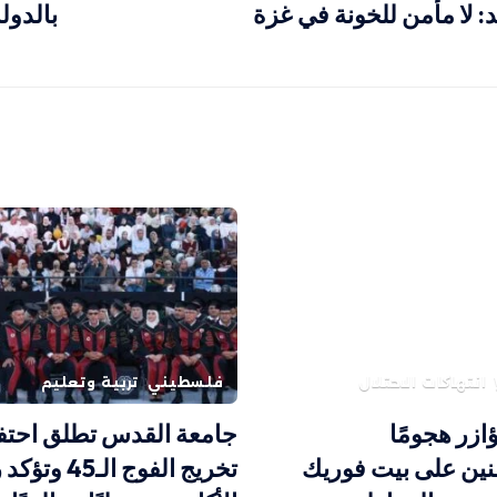
د: لا مأمن للخونة في غزة
بالدول
انتهاكات الاحتلال
فلسطيني
تربية وتعليم
ؤازر هجومًا
جامعة القدس تطلق احتف
ين على بيت فوريك
تخريج الفوج الـ45