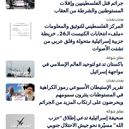
جرائم قتل الفلسطينيين وإفلات
ودراسات
المستوطنين والشرطة من العقاب
LOAI LOAI
أهم الاخبار
المركز الفلسطيني للتوثيق والمعلومات
تقارير
«ملف» انتخابات الكنيست الـ26.. خريطة
ودراسات
حزبية إسرائيلية متحولة وقلق عربي من
تشتت الأصوات
صالح شوكة
باكستان تدعو لتوحيد العالم الإسلامي في
مواجهة إسرائيل
أهم الاخبار
استيطان
أهم
LOAI LOAI
الاخبار
تقرير الإستيطان الأسبوعي رموز الكراهية
تقارير
في المستوطنات ينثرون سمومهم
ودراسات
ويحرضون على ارتكاب المزيد من الجرائم
صالح شوكة
صحيفة إسرائيلية تدعي إطلاق “حزب
الله” مسيّرة نحو جيش الاحتلال جنوبي
إسرائيليات