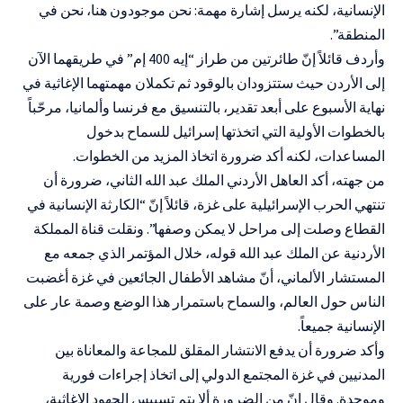
الإنسانية، لكنه يرسل إشارة مهمة: نحن موجودون هنا، نحن في
المنطقة”.
وأردف قائلاً إنّ طائرتين من طراز “إيه 400 إم” في طريقهما الآن
إلى الأردن حيث ستتزودان بالوقود ثم تكملان مهمتهما الإغاثية في
نهاية الأسبوع على أبعد تقدير، بالتنسيق مع فرنسا وألمانيا، مرحّباً
بالخطوات الأولية التي اتخذتها إسرائيل للسماح بدخول
المساعدات، لكنه أكد ضرورة اتخاذ المزيد من الخطوات.
من جهته، أكد العاهل الأردني الملك عبد الله الثاني، ضرورة أن
تنتهي الحرب الإسرائيلية على غزة، قائلاً إنّ “الكارثة الإنسانية في
القطاع وصلت إلى مراحل لا يمكن وصفها”. ونقلت قناة المملكة
الأردنية عن الملك عبد الله قوله، خلال المؤتمر الذي جمعه مع
المستشار الألماني، أنّ مشاهد الأطفال الجائعين في غزة أغضبت
الناس حول العالم، والسماح باستمرار هذا الوضع وصمة عار على
الإنسانية جميعاً.
وأكد ضرورة أن يدفع الانتشار المقلق للمجاعة والمعاناة بين
المدنيين في غزة المجتمع الدولي إلى اتخاذ إجراءات فورية
وموحدة. وقال إنّ من الضرورة ألا يتم تسييس الجهود الإغاثية،