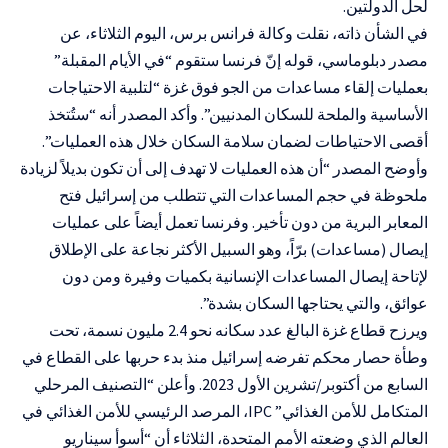
لحل الدولتين.
في الشأن ذاته، نقلت وكالة فرانس برس، اليوم الثلاثاء، عن
مصدر دبلوماسي، قوله إنّ فرنسا ستقوم “في الأيام المقبلة”
بعمليات إلقاء مساعدات من الجو فوق غزة “لتلبية الاحتياجات
الأساسية والملحة للسكان المدنيين”. وأكد المصدر أنه “ستُتخذ
أقصى الاحتياطات لضمان سلامة السكان خلال هذه العمليات”.
وأوضح المصدر “أن هذه العمليات لا تهدف إلى أن تكون بديلاً لزيادة
ملحوظة في حجم المساعدات التي تتطلب من إسرائيل فتح
المعابر البرية من دون تأخير. وفرنسا تعمل أيضاً على عمليات
إيصال (مساعدات) برّاً، وهو السبيل الأكثر نجاعة على الإطلاق
لإتاحة إيصال المساعدات الإنسانية بكميات وفيرة ومن دون
عوائق، والتي يحتاجها السكان بشدة”.
ويرزح قطاع غزة البالغ عدد سكانه نحو 2.4 مليون نسمة، تحت
وطأة حصار محكم تفرضه إسرائيل منذ بدء حربها على القطاع في
السابع من أكتوبر/تشرين الأول 2023. وأعلن “التصنيف المرحلي
المتكامل للأمن الغذائي” IPC، المرصد الرئيسي للأمن الغذائي في
العالم الذي وضعته الأمم المتحدة، الثلاثاء أن “أسوأ سيناريو