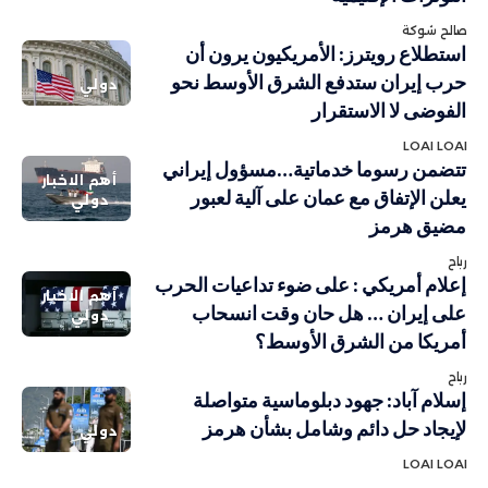
صالح شوكة
استطلاع رويترز: الأمريكيون يرون أن
حرب إيران ستدفع الشرق الأوسط نحو
دولي
الفوضى لا الاستقرار
LOAI LOAI
تتضمن رسوما خدماتية…مسؤول إيراني
أهم الاخبار
يعلن الإتفاق مع عمان على آلية لعبور
دولي
مضيق هرمز
رباح
إعلام أمريكي : على ضوء تداعيات الحرب
أهم الاخبار
على إيران … هل حان وقت انسحاب
دولي
أمريكا من الشرق الأوسط؟
رباح
إسلام آباد: جهود دبلوماسية متواصلة
لإيجاد حل دائم وشامل بشأن هرمز
دولي
LOAI LOAI