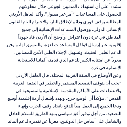
مشدداً على أن استهداف المدنيين الجوعى خلال محاولاتهم
للحصول على المساعدات “أمر غير مقبول”. وأكد العاهل الأردني
المطالبة بوقف فوري ودائم لإطلاق النار، والاحترام التام للقانون
الإنساني الدولي، ووصول المساعدات الإنسانية إلى جميع
المناطق في غزة دون اعتراض. وأوضح أن الأردن قاد جهوداً
إقليمية عبر إرسال قوافل المساعدات لغزة، والتنسيق لها، وتوفير
الدعم الطبي الحثيث، وتسهيل الإجلاء الطبي الآمن للمصابين،
معرباً عن امتنانه الكبير للدعم الذي قدمته ألمانيا للاستجابة
الإنسانية في غزة.
وعن الأوضاع في الضفة الغربية المحتلة، قال العاهل الأردني:
“يجب أن يتوقف التصعيد المستمر والخطير في الضفة الغربية
والاعتداءات على الأماكن المقدسة الإسلامية والمسيحية في
القدس”، مؤكداً أن الوضع حرج، ويهدد بإشعال أزمة إقليمية أوسع.
ودعا الجميع إلى العمل معاً للدفع باتجاه وقف الحرب وإنهاء
التصعيد، من أجل توفير أفق سياسي يمهد الطريق للسلام العادل
والشامل على أساس حل الدولتين، معرباً عن تقديره لدعم ألمانيا