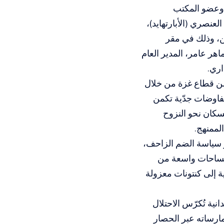
، وعضو المكتب
نصري (الأبارتهايد)،
ن، وذلك في مقر
اهر عامر، المدير العام
اري.
من قطاع غزة من خلال
مفاوضات جدّية تكمن
سكان نحو النزوح
لممنهج.
ر سياسة الضم الزاحف،
 مساحات واسعة من
ة إلى كنتونات معزولة
ية تُكرّس الاحتلال
ارساته عبر الحصار