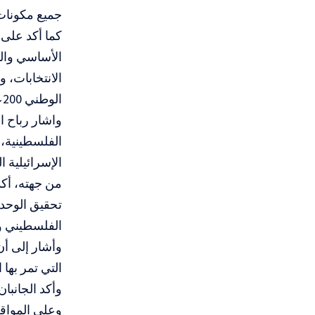
جميع مكونات
كما أكد على 
الأساسي والن
الوطني 200عضو من الخارج والشتات و150 عضو من الداخل.
واشار رباح ا
الفلسطينية، 
الإسرائيلية ا
من جهته، أك
تحقيق الوحد
الفلسطيني وت
وأشار إلى أ
التي تمر بها 
وأكد الجانبا
وعلى المواقف