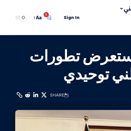
ي
9
Aa
Sign In
 يستعرض تطورات
ني توحيدي
SHARE