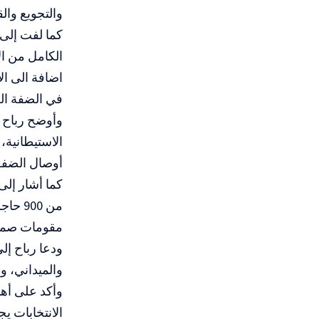
والتجويع وال
كما لفت إلى
الكامل من ال
اضافة الى ال
في الضفة ال
وأوضح رباح أ
أوصال الضفة
كما أشار إلى
من 00
مقومات صمو
ودعا رباح إل
والميداني، وإ
وأكد على أه
الانتخابات 