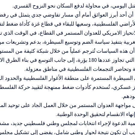
قتل اليومي، في محاولة لدفع السكان نحو النزوح القسري.
 أن أحد أبرز العوائق أمام أي مسار تفاوضي جدي يتمثل في رف
أراضي الفلسطينية، وسعيها للبقاء في قطاع غزة كأداة ضغط لت
انحياز الامريكي للعدوان المستمر في القطاع، في الوقت الذي
غربية بتنفيذ سياسة الضم وتوسيع السيطرة، بدعم وتشريعات من
ن هذه السياسات تُترجم عملياً من خلال شبكة كثيفة من المستو
الاستيطانية، التي تجاوز عددها 180 بؤرة، إلى جانب التوسع في بناء ا
 وتحاصر التجمعات الفلسطينية في مناطق معزولة.
 السيطرة المستمرة على منطقة الأغوار الفلسطينية والحدود ال
9 حاجز عسكري، تُستخدم كأدوات ضغط ممنهجة لتقييد حركة الفلسطي
دهم.
ى مواجهة العدوان المستمر من خلال العمل الجاد على توحيد ال
نهاء الانقسام لتحقيق الوحدة الوطنية.
مية الدعوة لإجراء انتخابات لمجلس وطني فلسطيني جديد، مشدد
يجب أن تكون نتيجة لحوار وطني شامل، يفضي إلى تشكيل مجلس