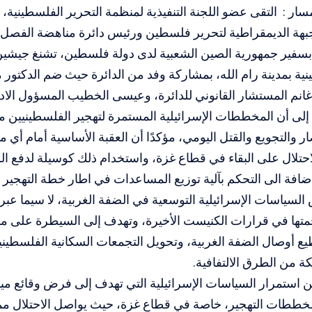
لمسار : التقى عضو اللجنة التنفيذية لمنظمة التحرير الفلسطينية
هة الديمقراطية لتحرير فلسطين ورئيس دائرة مناهضة الفصل الع
بسفير جمهورية الصين الشعبية لدى دولة فلسطين، تشنغ جيشي
نية بمدينة رام الله، بمشاركة وفد من الدائرة حيث ضم الدكتور م
 غانم المستشار القانوني للدائرة، وعيسى الخطيب المسؤول الاد
إلى أن المخططات الإسرائيلية المستمرة لتهجير الفلسطينيين 
 والتجويع والقتل اليومي، مؤكدًا أن العقبة الأساسية أمام أي 
حتلال على البقاء في قطاع غزة، واستخدام ذلك كوسيلة لدفع ال
ضافة الى التحكم بآلية توزيع المساعدات في اطار خطة التهجير ا
لسياسات الإسرائيلية التوسعية في الضفة الغربية، لا سيما عب
جمتها في قرارات الكنيست الأخيرة، وتهدف إلى السيطرة على
ع أوصال الضفة الغربية، وتحويل التجمعات السكانية الفلسطيني
 من الطرق الالتفافية.
ن استمرار السياسات الإسرائيلية التي تهدف إلى فرض وقائع ميدان
مخططات التهجير، خاصة في قطاع غزة، حيث يواصل الاحتلال مم