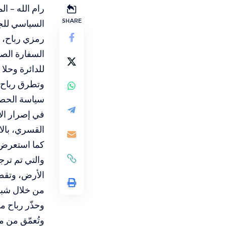
رام الله – ا
SHARE
السياسي للجب
رمزي رباح، 
السفارة الصي
للدائرة وحلا
وتطرق رباح 
سياسة الحصار
في إصرار الا
القسري، بالا
كما استعرض ا
والتي تم تر
الأرض، وتقطي
من خلال شبكة
وحذّر رباح م
وتُعمّق من 