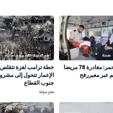
صحة
أهم الاخبار
تقارير ودراسات
الهلال الأحمر: مغادرة 78 مريضا
خطة ترامب لغزة تتقلص..
م عبر معبررفح
الإعمار تتحول إلى مشرو
جنوب القطاع
صالح شوكة