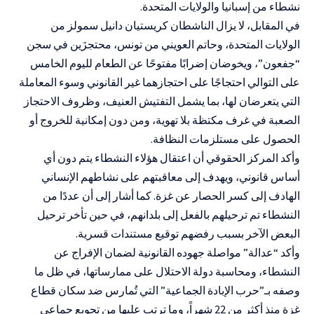
نشطاء من إسبانيا والولايات المتحدة.
في المقابل، لا يزال الناشطان كريستيان دانيل سمولز من
الولايات المتحدة، وحاتم العويني من تونس، محتجزَين في سجن
“جفعون”، ويخوضان إضرابًا مفتوحًا عن الطعام لليوم الخامس
على التوالي احتجاجًا على احتجازهما غير القانوني وسوء المعاملة
التي يتعرضان لها، بما يشمل التفتيش العنيف، وظروف الاحتجاز
الصعبة في غرف مكتظة بلا تهوية، ومن دون إمكانية للخروج أو
الحصول على مستلزمات النظافة.
وأكد المركز الحقوقي أن اعتقال هؤلاء النشطاء يتم دون أي
أساس قانوني، ويهدف إلى معاقبتهم على نشاطهم الإنساني
الهادف إلى كسر الحصار عن غزة. كما أشار إلى أن عددًا من
النشطاء تم ترحيلهم بالفعل إلى بلدانهم، في حين تأخر ترحيل
البعض الآخر بسبب رفضهم توقيع مستندات قسرية.
وأكد “عدالة” مواصلة جهوده القانونية لضمان الإفراج عن
النشطاء، ومحاسبة دولة الاحتلال على ممارساتها، في ظل ما
وصفه بـ”حرب الإبادة الجماعية” التي تُمارس ضد سكان قطاع
غزة منذ أكثر من 22 شهراً، وما ترتب عليها من تجويع جماعي