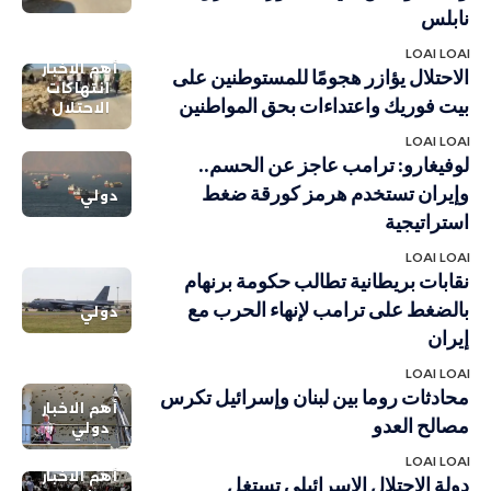
نابلس
LOAI LOAI
أهم الاخبار
الاحتلال يؤازر هجومًا للمستوطنين على
انتهاكات
بيت فوريك واعتداءات بحق المواطنين
الاحتلال
LOAI LOAI
لوفيغارو: ترامب عاجز عن الحسم..
وإيران تستخدم هرمز كورقة ضغط
دولي
استراتيجية
LOAI LOAI
نقابات بريطانية تطالب حكومة برنهام
بالضغط على ترامب لإنهاء الحرب مع
دولي
إيران
LOAI LOAI
محادثات روما بين لبنان وإسرائيل تكرس
أهم الاخبار
مصالح العدو
دولي
LOAI LOAI
أهم الاخبار
دولة الاحتلال الإسرائيلي تستغل