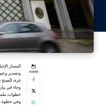
المسار الإخ
SHARE
وتصدير وعبور
غزة، لتُصبح ب
وجاء في بيان
خطوات ملموسة
وفي خطوة متز