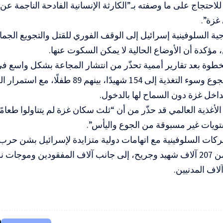
للاحتجاج على ما وصفته بـ”الكارثة الإنسانية الفادحة الناجمة ع
 غزة”.
ة السلوفينية إسرائيل إلى الوقف الفوري للقتل والتجويع الجما
 مؤكدة أن الأوضاع الحالية لا يمكن السكوت عنها.
خطوة بعد تقارير أممية تحذّر من انتشار المجاعة بشكل واسع ف
عدد ضحايا الجوع وسوء التغذية إلى 154 شهيدًا،
مداخل غزة دون السماح لها بالدخول.
الأغذية العالمي قد حذّر من أن “ثلث سكان غزة لم يتناولوا طعامً
ويات غير مسبوقة من الجوع واليأس”.
ركات السلوفينية مع اتهامات دولية متزايدة لإسرائيل بشن حرب 
خلفت أكثر من 207 آلاف شهيد وجريح، إلى جانب آلاف المفقودين ومو
اف المدنيين.