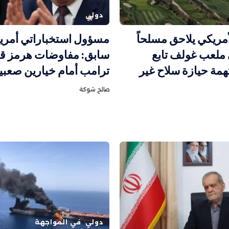
دولي
أمريكي يلاحق مسلحاً
مسؤول استخباراتي أمري
ملعب غولف تابع
سابق: مفاوضات هرمز قد
همة حيازة سلاح غير
ترامب أمام خيارين صعبي
صالح شوكة
دولي
في المواجهة