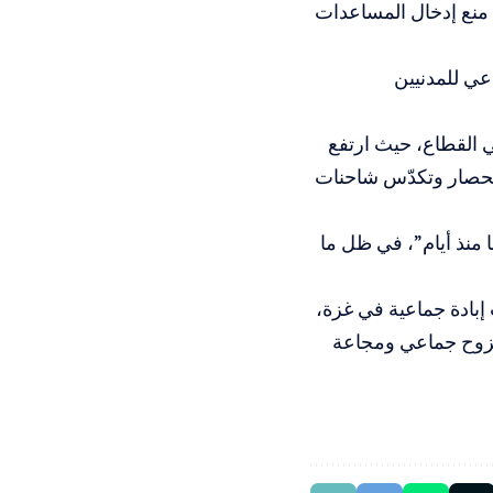
ن منع إدخال المساعدات
عي للمدنيين
ي القطاع، حيث ارتفع
 بينهم 89 طفلًا، مع استمرار الحصار وتكدّس شاحنات
ا منذ أيام”، في ظل ما
إبادة جماعية في غزة،
جات نزوح جماعي ومجاعة