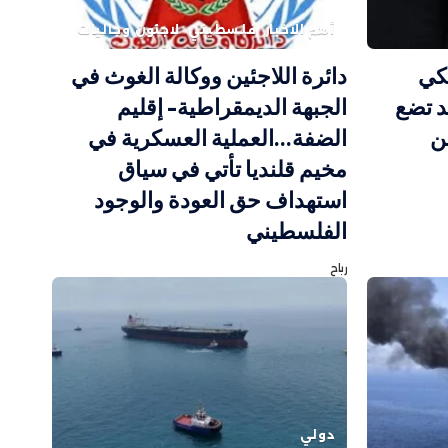
أهم الاخبار
فلسطيني
لاجئون وجاليات
كي
دائرة اللاجئين ووكالة الغوث في
 تضع
الجبهة الديمقراطية- إقليم
ن
الضفة…العملية العسكرية في
مخيم قلنديا تأتي في سياق
استهداف حق العودة والوجود
الفلسطيني
رباح
دولي