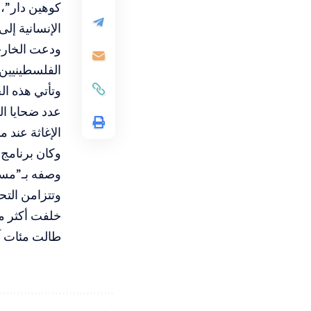
كوهين دار”، 
الإنسانية إلى
ودعت الخارجي
الفلسطينيين،
وتأتي هذه ال
الإغاثة عند 
وكان برنامج 
وصفه بـ”مست
وتتزامن التح
طالت مئات آل