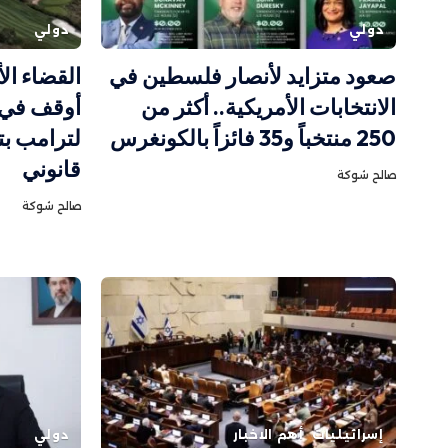
دولي
دولي
صعود متزايد لأنصار فلسطين في
القضاء ال
الانتخابات الأمريكية.. أكثر من
أوقف في 
250 منتخباً و35 فائزاً بالكونغرس
لترامب بت
قانوني
صالح شوكة
صالح شوكة
إسرائيليات
أهم الاخبار
دولي