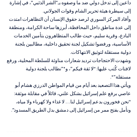
داعين إلى تدخل دولي ضد ما وصفوه بـ”الشر الذئبي”، في إشارة
إلى سيطرة هيئة تحرير الشام وقوات الجولاني.
وأفاد المركز السوري لرصد حقوق الإنسان أن التظاهرات امتدت
إلى عدة مناطق داخل المحافظة، أبرزها ساحة الكرامة، ومنطقة
البادع، وقرية سليم، حيث طالب المتظاهرون بتأمين الخدمات
الأساسية، ورفضوا تشكيل لجنة تحقيق داخلية، مطالبين بلجنة
دولية مستقلة لتوثيق الانتهاكات.
وشهدت الاحتجاجات ترديد شعارات مناوئة للسلطة المحلية، ورفع
لافتات كُتب عليها: “لا ثقة فيكم”، و*”نطالب بلجنة دولية
مستقلة”*.
ويأتي هذا التصعيد بعد أيام من قيام المواطن الدرزي هشام أبو
عاصي برفع علم إسرائيل بشكل علني، قائلاً في مقابلة موثقة:
“نحن فخورون بدعم إسرائيل لنا… لا غذاء ولا كهرباء ولا مياه،
ونأمل بفتح ممر من إسرائيل إلى دمشق بدل الطريق المسدود”.