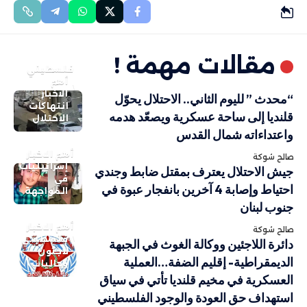
مقالات مهمة !
فلسطيني
أهم
الاخبار
“محدث ” لليوم الثاني.. الاحتلال يحوّل
انتهاكات
قلنديا إلى ساحة عسكرية ويصعّد هدمه
الاحتلال
واعتداءاته شمال القدس
أهم الاخبار
صالح شوكة
إسرائيليات
جيش الاحتلال يعترف بمقتل ضابط وجندي
في
احتياط وإصابة 4 آخرين بانفجار عبوة في
المواجهة
جنوب لبنان
أهم الاخبار
صالح شوكة
فلسطيني
دائرة اللاجئين ووكالة الغوث في الجبهة
لاجئون
الديمقراطية- إقليم الضفة…العملية
وجاليات
العسكرية في مخيم قلنديا تأتي في سياق
استهداف حق العودة والوجود الفلسطيني