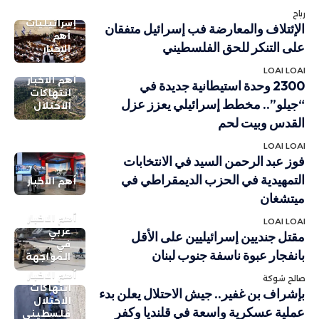
رباح
إسرائيليات
الإئتلاف والمعارضة فب إسرائيل متفقان
أهم
على التنكر للحق الفلسطيني
الاخبار
LOAI LOAI
أهم الاخبار
2300 وحدة استيطانية جديدة في
انتهاكات
“جيلو”.. مخطط إسرائيلي يعزز عزل
الاحتلال
القدس وبيت لحم
LOAI LOAI
فوز عبد الرحمن السيد في الانتخابات
التمهيدية في الحزب الديمقراطي في
أهم الاخبار
ميتشغان
أهم الاخبار
LOAI LOAI
عربي
مقتل جنديين إسرائيليين على الأقل
في
بانفجار عبوة ناسفة جنوب لبنان
المواجهة
أهم الاخبار
صالح شوكة
انتهاكات
بإشراف بن غفير.. جيش الاحتلال يعلن بدء
الاحتلال
عملية عسكرية واسعة في قلنديا وكفر
فلسطيني