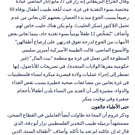
وقال الجراح البريطاني إنه زار في 27 مايو/أيار الماضي عيادة
مختصة ب
سوء التغذية
في غزة، حيث أبلغه طبيب أطفال بوفاة 60
رضيعاً بسبب الجوع منذ بدء الحصار، بعضهم كان يعاني من عدم
تحمل اللاكتوز (سكر الحليب)، ولم يكن هناك حليب خاص لهم.
وأضاف: “يُشخَّص 12 طفلاً يومياً بسوء تغذية حاد، بينما تعاني بعض
الأمهات من الجوع لدرجة تعوق قدرتهن على إرضاع أطفالهن”.
والأسبوع الماضي، قالت الطبيبة الأميركية أمبرين سليمي
المتطوعة التي تعمل في غزة مع منظمة “بيت المال” (غير
حكومية مقرها الولايات المتحدة)، في تصريحات للأناضول، إنها
تضطر إلى إجراء عمليات ولادة قيصرية مبكرة لنساء فلسطينيات
في غزة يعانين من مضاعفات صحية خطيرة بسبب نقص الغذاء
والدواء، مشيرة إلى أن العديد من النساء يلدن أطفالاً بأحجام
صغيرة وفي توقيت مبكر.
حتى الأطباء جائعون
وذكر غروم أن المجاعة طاولت أيضاً العاملين في القطاع الصحي،
مستشهداً بزميله طبيب التخدير الفلسطيني نزار أبو دقة، الذي
قال له إن عائلته لم تجد ما تأكله. وأضاف: “أطفاله الستة، الذين