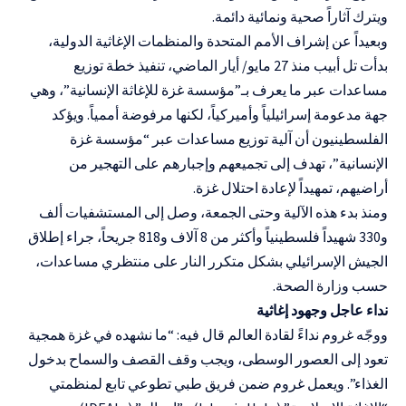
ويترك آثاراً صحية ونمائية دائمة.
وبعيداً عن إشراف الأمم المتحدة والمنظمات الإغاثية الدولية،
بدأت تل أبيب منذ 27 مايو/ أيار الماضي، تنفيذ خطة توزيع
مساعدات عبر ما يعرف بـ”مؤسسة غزة للإغاثة الإنسانية”، وهي
جهة مدعومة إسرائيلياً وأميركياً، لكنها مرفوضة أممياً. ويؤكد
الفلسطينيون أن آلية توزيع مساعدات عبر “مؤسسة غزة
الإنسانية”، تهدف إلى تجميعهم وإجبارهم على التهجير من
أراضيهم، تمهيداً لإعادة احتلال غزة.
ومنذ بدء هذه الآلية وحتى الجمعة، وصل إلى المستشفيات ألف
و330 شهيداً فلسطينياً وأكثر من 8 آلاف و818 جريحاً، جراء إطلاق
الجيش الإسرائيلي بشكل متكرر النار على منتظري مساعدات،
حسب وزارة الصحة.
نداء عاجل وجهود إغاثية
ووجّه غروم نداءً لقادة العالم قال فيه: “ما نشهده في غزة همجية
تعود إلى العصور الوسطى، ويجب وقف القصف والسماح بدخول
الغذاء”. ويعمل غروم ضمن فريق طبي تطوعي تابع لمنظمتي