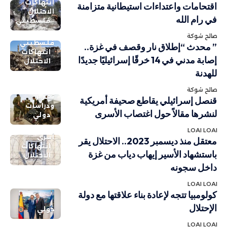
انتهاكات
اقتحامات واعتداءات استيطانية متزامنة
الاحتلال
في رام الله
فلسطيني
صالح شوكة
فلسطيني
” محدث “إطلاق نار وقصف في غزة..
انتهاكات
إصابة مدني في 14 خرقًا إسرائيليًا جديدًا
الاحتلال
للهدنة
صالح شوكة
تقارير
قنصل إسرائيلي يقاطع صحيفة أمريكية
ودراسات
لنشرها مقالاً حول اغتصاب الأسرى
دولي
LOAI LOAI
أسرى
معتقل منذ ديسمبر 2023.. الاحتلال يقر
انتهاكات
باستشهاد الأسير إيهاب دياب من غزة
الاحتلال
داخل سجونه
LOAI LOAI
كولومبيا تتجه لإعادة بناء علاقتها مع دولة
الإحتلال
دولي
LOAI LOAI