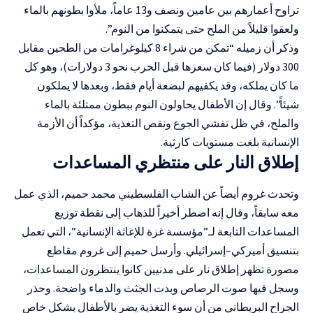
تراوح أعمارهم بين عامين ونصف و13 عاماً، ملأوا بطونهم بالماء
ولعقوا قليلاً من الملح حتى يتمكنوا من النوم”.
وذكر أن زميله “تمكن من شراء 8 كيلوغرامات من الطحين مقابل
300 دولار (فيما كان سعرها قبل الحرب نحو 3 دولارات)، وهو كل
ما كان يملكه، وقد يكفيهم لبضعة أيام فقط، وبعدها لا يملكون
شيئاً”. وقال إن الأطفال يحاولون النوم ببطون ممتلئة بالماء
والملح، في ظل تفشي الجوع ونقص التغذية، مؤكداً أن الأزمة
الإنسانية بلغت مستويات كارثية.
إطلاق النار على منتظري المساعدات
وتحدث غروم أيضاً عن الشاب الفلسطيني محمد حميم، الذي عمل
معه سابقاً، وقال إنه اضطر أخيراً للذهاب إلى نقطة توزيع
المساعدات التابعة لـ”مؤسسة غزة للإغاثة الإنسانية”، التي تعمل
بتنسيق أميركي–إسرائيلي. وأرسل حميم إلى غروم مقاطع
مصورة تظهر إطلاق نار على مدنيين كانوا ينتظرون المساعدات،
وسجل فيها صوت الرصاص وبدت الجثث والدماء واضحة. وحذر
الجراح البريطاني من أن سوء التغذية يضر بالأطفال بشكل خاص