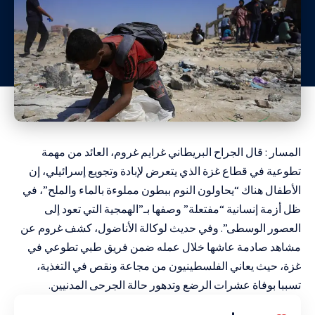
المسار : قال الجراح البريطاني غرايم غروم، العائد من مهمة
تطوعية في قطاع غزة الذي يتعرض لإبادة و
تجويع إسرائيلي
، إن
الأطفال هناك “يحاولون النوم ببطون مملوءة بالماء والملح”، في
ظل أزمة إنسانية “مفتعلة” وصفها بـ”الهمجية التي تعود إلى
العصور الوسطى”. وفي حديث لوكالة الأناضول، كشف غروم عن
مشاهد صادمة عاشها خلال عمله ضمن فريق طبي تطوعي في
غزة، حيث يعاني الفلسطينيون من
مجاعة
ونقص في التغذية،
تسببا بوفاة عشرات الرضع وتدهور حالة الجرحى المدنيين.