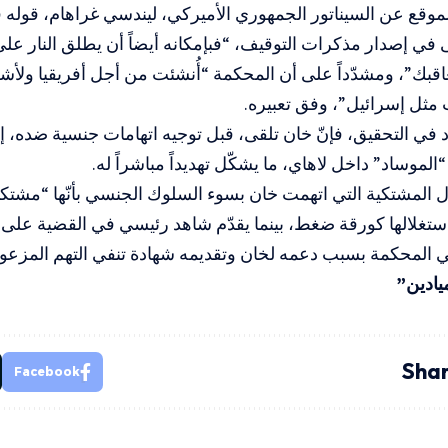
في إصدار مذكرات التوقيف، “فبإمكانه أيضاً أن يطلق النار عل
اقبك”، ومشدّداً على أن المحكمة “أُنشئت من أجل أفريقيا ولأشرا
مثل إسرائيل”، وفق تعبيره.
رد في التحقيق، فإنّ خان تلقى، قبل توجيه اتهامات جنسية ضده، إ
لموساد” داخل لاهاي، ما يشكّل تهديداً مباشراً له.
 المشتكية التي اتهمت خان بسوء السلوك الجنسي بأنّها “مشتك
ستغلالها كورقة ضغط، بينما يقدّم شاهد رئيسي في القضية على أ
 المحكمة بسبب دعمه لخان وتقديمه شهادة تنفي التهم المزعو
يادين”
Shar
Facebook