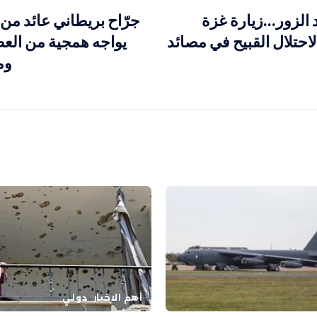
الزور…زيارة غزة
جرّاح بريطاني عائد من 
احتلال القبيح في مصائد
يواجه همجية من ال
وم
أهم الاخبار
دولي