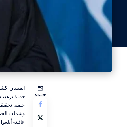
المسار : كش
SHARE
حملة ترهيب ض
خلفية تحقيقه
وشملت الحمل
عائلته أبلغو