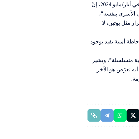
كذلك، نقل الموقع عن السيناتور الجمهوري الأميركي، ليندسي غراهام، قوله في أيار/مايو 2024، إنّ
ى الأسرى بنفسه”،
ر مثل بوتين، لا
حاطة أمنية تفيد بوجود
ية متسلسلة”، ويشير
نه تعرّض هو الآخر
مة.