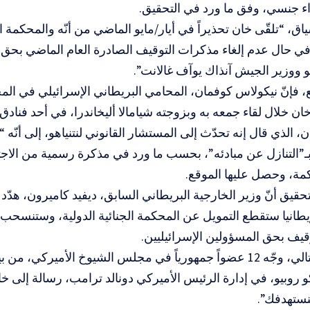
ء جنسي، وفق ما ورد في التحقيق.
ق، “تلقّى خان تحذيراً في أيار/مايو الماضي من أنّه والمحكمة ال
ي حال عدم إلغاء مذكرات التوقيف الصادرة العام الماضي بحق 
هو ووزير الجيش آنذاك يوآف غالانت”.
ع، فإنّ نيكولاس كوفمان، المحامي البريطاني الإسرائيلي في المح
ان خلال لقاء جمعه به وبزوجته شيامالا أليخاندرا، في أحد فنادق 
، الذي قال إنه تحدّث إلى المستشار القانوني لنتنياهو، إلى أنّ
”التنازل عن مبادئه”، بحسب ما ورد في مذكرة رسمية من الاجتم
مة، وحصل عليها الموقع.
قيق أنّ وزير الخارجية البريطاني السابق، ديفيد كاميرون، هدّد
نّ بريطانيا ستقطع التمويل عن المحكمة الجنائية الدولية، وستنسح
يف بحق المسؤولين الإسرائيليين.
وفي اليوم التالي، وجّه 12 عضواً جمهورياً في مجلس الشيوخ الأميركي،
و روبيو، في إدارة الرئيس الأميركي دونالد ترامب، رسالة إلى خ
ستهدفك”.