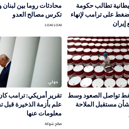
يطانية تطالب حكومة
محادثات روما بين لبنان 
لضغط على ترامب لإنهاء
تكرس مصالح العدو
إيران
LOAI LOAI
لي
دولي
نفط تواصل الصعود وسط
تقرير أمريكي: ترامب كا
أن مستقبل الملاحة
علم بأزمة الذخيرة قبل 
معلومات عنها
صالح شوكة