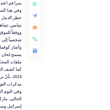
بمزاعم اعتدا
وفي هذا السيا
خطر الدمار ف
بنيامين نتنيا
ووفقاً للموق
شخصياً إلى خ
وأشار كوفمان
يسمح لخان بـ
ملفات المحك
كما كشف التح
2024، بأ
مذكرات التوق
الحالي، مارك
إسرائيل وسن