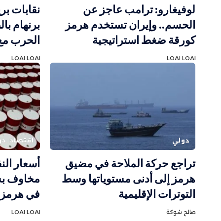
لوفيغارو: ترامب عاجز عن
نقابات بر
الحسم.. وإيران تستخدم هرمز
برنهام با
كورقة ضغط استراتيجية
الحرب مع 
LOAI LOAI
LOAI LOAI
دولي
اقتصاد
دو
تراجع حركة الملاحة في مضيق
أسعار ال
هرمز إلى أدنى مستوياتها وسط
مخاوف بش
التوترات الإقليمية
في هرمز
صالح شوكة
LOAI LOAI