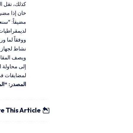
خان إذا مضى 
مضيفاً: “سنع
لديمقراطيات 
ووفقاً لما و
نشاط لجهاز “ا
ويصف المقال
إلى محاولة ا
لمضايقات في
المصدر: “الم
e This Article