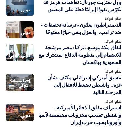
وول ستريت جورنال: تفاهمات هرمز قد
تكرّس نفوذًا إيرانيًا فعليًا على المضيق
دولي
صالح شوكة
الديمقراطيون يعدّون «ترسانة تحقيقات»
ضد ترامب.. والعزل يبقى خيارًا مفتوحًا
دولي
صالح شوكة
اتفاق مكة يتوسع.. تركيا: مصر مرشحة
للانضمام إلى منظومة الدفاع المشترك مع
دولي
عربي
السعودية وباكستان
صالح شوكة
تنسيق أميركي إسرائيلي مكثف بشأن
إسرائيليات
غزة.. واشنطن تضغط للانتقال إلى
دولي
المرحلة التالية
صالح شوكة
استنزاف مقلق للذخائر الأميركية..
واشنطن تسحب مخزونات مخصصة لآسيا
دولي
وأوروبا بسبب حرب إيران