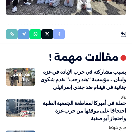
مقالات مهمة !
بسبب مشاركته في حرب الإبادة في غزة
أهم الاخبار
ولبنان…مؤسسة “هند رجب” تقدم شكوى
دولي
جنائية في فيتنام ضد جندي إسرائيلي
رباح
حملة في أميركا لمقاطعة الجمعية الطبية
احتجاجًا على موقفها من حرب غزة
دولي
واحتجاز أبو صفية
صالح شوكة