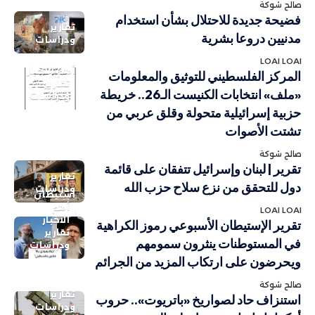
صالح شوكة
فضيحة جديدة للاحتلال بشأن استخدام
تقارير
مدنيين دروعا بشرية
ودراسات
LOAI LOAI
أهم الاخبار
المركز الفلسطيني للتوثيق والمعلومات
تقارير
«ملف» انتخابات الكنيست الـ26.. خريطة
ودراسات
حزبية إسرائيلية متحولة وقلق عربي من
تشتت الأصوات
صالح شوكة
تقرير | لبنان وإسرائيل تتفقان على قائمة
تقارير
دول للتحقق من نزع سلاح حزب الله
ودراسات
استيطان
أهم
LOAI LOAI
الاخبار
تقرير الإستيطان الأسبوعي رموز الكراهية
تقارير
في المستوطنات ينثرون سمومهم
ودراسات
ويحرضون على ارتكاب المزيد من الجرائم
صالح شوكة
تقارير
استنزاف حاد لصواريخ «باتريوت».. حروب
ودراسات