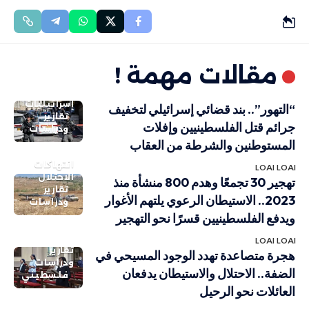
مقالات مهمة !
إسرائيليات
“التهور”.. بند قضائي إسرائيلي لتخفيف
تقارير
جرائم قتل الفلسطينيين وإفلات
ودراسات
المستوطنين والشرطة من العقاب
انتهاكات
LOAI LOAI
الاحتلال
تهجير 30 تجمعًا وهدم 800 منشأة منذ
تقارير
2023.. الاستيطان الرعوي يلتهم الأغوار
ودراسات
ويدفع الفلسطينيين قسرًا نحو التهجير
LOAI LOAI
تقارير
هجرة متصاعدة تهدد الوجود المسيحي في
ودراسات
الضفة.. الاحتلال والاستيطان يدفعان
فلسطيني
العائلات نحو الرحيل