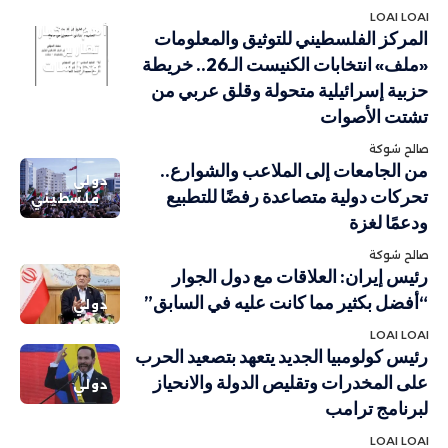
LOAI LOAI
أهم الاخبار
المركز الفلسطيني للتوثيق والمعلومات
تقارير
«ملف» انتخابات الكنيست الـ26.. خريطة
ودراسات
حزبية إسرائيلية متحولة وقلق عربي من
تشتت الأصوات
صالح شوكة
من الجامعات إلى الملاعب والشوارع..
دولي
تحركات دولية متصاعدة رفضًا للتطبيع
فلسطيني
ودعمًا لغزة
صالح شوكة
رئيس إيران: العلاقات مع دول الجوار
“أفضل بكثير مما كانت عليه في السابق”
دولي
LOAI LOAI
رئيس كولومبيا الجديد يتعهد بتصعيد الحرب
على المخدرات وتقليص الدولة والانحياز
دولي
لبرنامج ترامب
LOAI LOAI