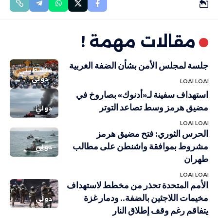
مقالات مهمة !
جلسة لمجلس الأمن بشأن الضفة الغربية
فلسطيني
دولي
LOAI LOAI
استهداف سفينة لـ«أدنوك» بصاروخ في
مضيق هرمز وسط تصاعد التوتر
دولي
LOAI LOAI
الحرس الثوري: فتح مضيق هرمز
مشروط بموافقة واشنطن على مطالب
دولي
طهران
LOAI LOAI
الأمم المتحدة تحذر من مخطط لاستهداف
مخيمات اللاجئين بالضفة.. ودمار غزة
دولي
يتفاقم رغم وقف إطلاق النار