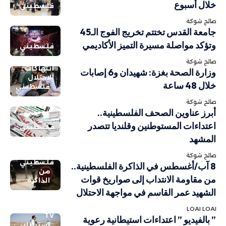
خلال أسبوع
فلسطيني
صالح شوكة
جامعة القدس تختتم تخريج الفوج الـ45
وتؤكد مواصلة مسيرة التميز الأكاديمي
فلسطيني
صالح شوكة
انتهاكات
وزارة الصحة بغزة: شهيدان و6 إصابات
الاحتلال
خلال 48 ساعة
فلسطيني
صالح شوكة
أبرز عناوين الصحف الفلسطينية..
اعتداءات المستوطنين وقلنديا تتصدر
فلسطيني
المشهد
صالح شوكة
فلسطيني
8 آب/أغسطس في الذاكرة الفلسطينية..
من
من مقاومة الانتداب إلى صواريخ قوات
الذاكرة
الشهيد عمر القاسم في مواجهة الاحتلال
LOAI LOAI
TV
” بالفيديو ” اعتداءات استيطانية رعوية
استيطان