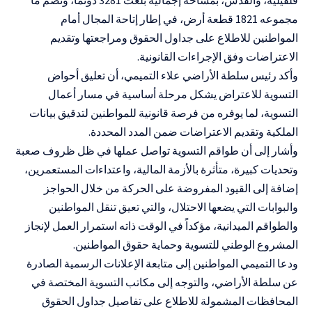
قلقيلية، والقدس، بمساحة إجمالية بلغت 3281 دونماً، وتضم ما
مجموعه 1821 قطعة أرض، في إطار إتاحة المجال أمام
المواطنين للاطلاع على جداول الحقوق ومراجعتها وتقديم
الاعتراضات وفق الإجراءات القانونية
.
وأكد رئيس سلطة الأراضي علاء التميمي، أن تعليق أحواض
التسوية للاعتراض يشكل مرحلة أساسية في مسار أعمال
التسوية، لما يوفره من فرصة قانونية للمواطنين لتدقيق بيانات
الملكية وتقديم الاعتراضات ضمن المدد المحددة.
وأشار إلى أن طواقم التسوية تواصل عملها في ظل ظروف صعبة
وتحديات كبيرة، متأثرة بالأزمة المالية، واعتداءات المستعمرين،
إضافة إلى القيود المفروضة على الحركة من خلال الحواجز
والبوابات التي يضعها الاحتلال، والتي تعيق تنقل المواطنين
والطواقم الميدانية، مؤكداً في الوقت ذاته استمرار العمل لإنجاز
المشروع الوطني للتسوية وحماية حقوق المواطنين
.
ودعا التميمي المواطنين إلى متابعة الإعلانات الرسمية الصادرة
عن سلطة الأراضي، والتوجه إلى مكاتب التسوية المختصة في
المحافظات المشمولة للاطلاع على تفاصيل جداول الحقوق