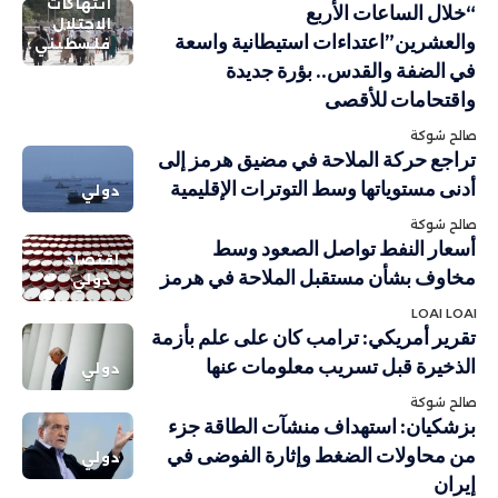
انتهاكات
“خلال الساعات الأربع
الاحتلال
والعشرين”اعتداءات استيطانية واسعة
فلسطيني
في الضفة والقدس.. بؤرة جديدة
واقتحامات للأقصى
صالح شوكة
تراجع حركة الملاحة في مضيق هرمز إلى
أدنى مستوياتها وسط التوترات الإقليمية
دولي
صالح شوكة
أسعار النفط تواصل الصعود وسط
اقتصاد
مخاوف بشأن مستقبل الملاحة في هرمز
دولي
LOAI LOAI
تقرير أمريكي: ترامب كان على علم بأزمة
الذخيرة قبل تسريب معلومات عنها
دولي
صالح شوكة
بزشكيان: استهداف منشآت الطاقة جزء
من محاولات الضغط وإثارة الفوضى في
دولي
إيران