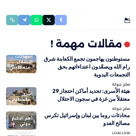
مقالات مهمة !
انتهاكات
مستوطنون يهاجمون تجمع الكعابنة شرق
الاحتلال
رام الله ويصعّدون اعتداءاتهم بحق
فلسطيني
التجمعات البدوية
صالح شوكة
هيئة الأسرى: تحديد أماكن احتجاز 29
أسرى
معتقلاً من غزة في سجون الاحتلال
فلسطيني
صالح شوكة
محادثات روما بين لبنان وإسرائيل تكرس
أهم الاخبار
مصالح العدو
دولي
استيطان
LOAI LOAI