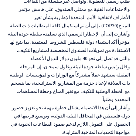
طلب رسمي للعضوية، وتواصل عبر سلسلة من اللقاءات
والاجتماعات الفنية مع ممثلي الصندوق، على هامش مؤتمر
الأطراف لاتفاقية الأمم المتحدة الإطارية بشأن تغير
المناخ
(COP30)
، إلى أن تم استكمال كافة المتطلبات ذات الصلة
.
وأشارت إلى أن الإخطار الرسمي الذي تسلمته سلطة جودة البيئة
مؤخراً أكد استيفاء دولة فلسطين للشروط المعتمدة، بما يتيح لها
الاستفادة من تمويلات الصندوق المخصصة لمشاريع التكيف،
والتي قد تصل إلى نحو 40 مليون دولار للدول الأعضاء
.
وقال رئيس سلطة جودة البيئة زغلول سمحان، إن المرحلة
المقبلة ستشهد عملاً مشتركاً مع الوزارات والمؤسسات الوطنية
ذات العلاقة لإعداد حزمة من المشاريع الاستراتيجية، بما ينسجم
مع الخطة الوطنية للتكيف مع تغير المناخ وخطة المساهمات
المحددة وطنياً
.
وأشار إلى أن هذا الانضمام يشكل خطوة مهمة نحو تعزيز حضور
دولة فلسطين في المحافل البيئية الدولية، وتوسيع فرصها في
الحصول على التمويل اللازم لدعم صمود القطاعات الحيوية في
مواجهة التحديات المناخية المتزايدة
.