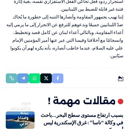
استجرار ردود فعل تحاكي الفعل الاستفزازي نفسه، بغية إثارة
فتنة غير قابلة للضبط بين اللبنانيين.
إننا نهيب بجمهور المقاومة وأنصارها التنبه إلى خطورة ما يُحاك
ضدّ اللبنانيين جميعًا وندعوهم للترفع عن الانجرار إلى ما يرمي إليه
أعداء المقاومة، وبالتالي أعداء لبنان عن كامل قصد وتخطيط،
وانسجامًا مع أخلاقنا وقيمنا التي عبر عنها أمير المؤمنين الإمام
علي عليه السلام، عندما خاطب أنصاره، بأنه يكره لهم أن يكونوا
سبّابين.
مقالات مهمة !
علوم
وتكنولوجيا
بيئة
بسبب ارتفاع مستوى سطح البحر…باحث
ومناخ
في وكالة “ناسا” : غرق الإسكندرية ليس
عربي