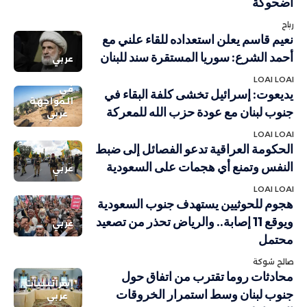
أضحوكة
رباح
نعيم قاسم يعلن استعداده للقاء علني مع
أحمد الشرع: سوريا المستقرة سند للبنان
عربي
LOAI LOAI
في
يديعوت: إسرائيل تخشى كلفة البقاء في
المواجهة
جنوب لبنان مع عودة حزب الله للمعركة
عربي
LOAI LOAI
الحكومة العراقية تدعو الفصائل إلى ضبط
النفس وتمنع أي هجمات على السعودية
عربي
LOAI LOAI
هجوم للحوثيين يستهدف جنوب السعودية
ويوقع 11 إصابة.. والرياض تحذر من تصعيد
عربي
محتمل
صالح شوكة
محادثات روما تقترب من اتفاق حول
إسرائيليات
جنوب لبنان وسط استمرار الخروقات
عربي