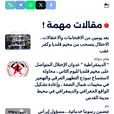
مقالات مهمة !
أهم الاخبار
انتهاكات
بعد يومين من الاقتحامات والاعتقالات..
الاحتلال
الاحتلال ينسحب من مخيم قلنديا وكفر
فلسطيني
عقب
صالح شوكة
فلسطيني
” الديمقراطية ” عدوان الإحتلال المتواصل
أهم
على مخيم قلنديا لليوم الثاني ، محاولة
الاخبار
لاستنساخ نموذج التطهير العرقي والتهجير
في مخيمات شمال الضفة ، وإعادة تشكيل
الواقع الجغرافي والديمغرافي في محيط
مدينة القدس
رباح
تتضمن رسوما خدماتية…مسؤول إيراني
أهم الاخبار