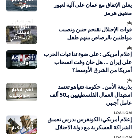
يعلن الإتفاق مع عمان على آلية لعبور
دولي
مضيق هرمز
أهم الاخبار
رباح
انتهاكات
قوات الإحتلال تقتحم جنين وتصيب
الاحتلال
مواطنين بالرصاص بينهم طفل
فلسطيني
رباح
إعلام أمريكي : على ضوء تداعيات الحرب
أهم الاخبار
على إيران … هل حان وقت انسحاب
دولي
أمريكا من الشرق الأوسط؟
رباح
بذريعة الأمن.. حكومة نتنياهو تعتمد
أهم الاخبار
استبدال العمال الفلسطينيين بـ50 ألف
إسرائيليات
عامل أجنبي
LOAI LOAI
إعلام أمريكي: الكونغرس يدرس تعميق
الشراكة العسكرية مع دولة الاحتلال
أهم الاخبار
LOAI LOAI