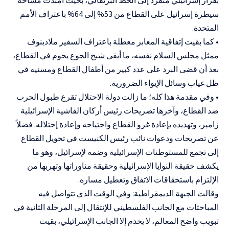
سيطرة إسرائيل على القطاع من 53% إلى 64% باعتراف الأمم
المتحدة.
• كما بقيت إتفاقية المعابر معطلة باعتراف السفير ملادينوف
ممثل مجلس السلام نفسه، ما أبقى شبح الجوع يحوم في القطاع،
بعد أن قضى البرد على عدد كبير من أطفال القطاع ومسنيه في
ظل غياب وسائل الإيواء الضرورية.
• وفي مقدمة هذا كله؛ ما زالت دولة الاحتلال تقرع طبول الحرب
ضد القطاع، وآخرها تصريحات رئيس أركان الفاشية الإسرائيلية
زامير، وتهديده بإعادة غزو القطاع واجتياحه وإعادة إحتلاله. فضلاً
عن تصريحات ودعوات نائب رئيس الكنيست في تحويل القطاع
إلى تجمع للمستوطنات الإسرائيلية وضمه لإسرائيل، وهو ما
يكشف حقيقة النوايا الإسرائيلية وحقيقة مناوراتها وتهربها من
الإلتزام باستحقاقات الاتفاق وتعطيل مساره.
وقالت الجبهة الديمقراطية: وفي الوقت الذي تتواصل فيه
المباحثات مع الجانب الفلسطيني للإنتقال إلى المرحلة الثانية في
تبويب واضح المعالم، لا يخدم إلا الجانب الإسرائيلي، بقيت