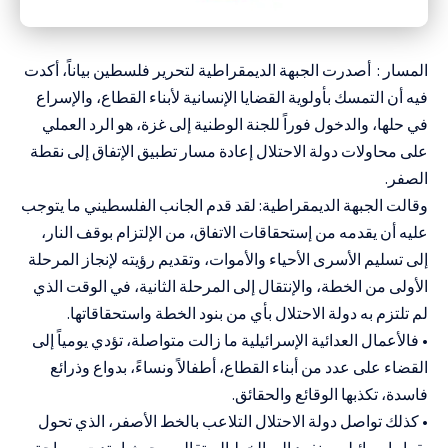
المسار : أصدرت الجبهة الديمقراطية لتحرير فلسطين بياناً، أكدت
فيه أن التمسك بأولوية القضايا الإنسانية لأبناء القطاع، والإسراع
في حلها، والدخول فوراً للجنة الوطنية إلى غزة، هو الرد العملي
على محاولات دولة الاحتلال إعادة مسار تطبيق الإتفاق إلى نقطة
الصفر.
وقالت الجبهة الديمقراطية: لقد قدم الجانب الفلسطيني ما يتوجب
عليه أن يقدمه من إستحقاقات الاتفاق، من الإلتزام بوقف النار،
إلى تسليم الأسرى الأحياء والأموات، وتقديم رؤيته لإنجاز المرحلة
الأولى من الخطة، والإنتقال إلى المرحلة الثانية، في الوقت الذي
لم تلتزم به دولة الاحتلال بأي من بنود الخطة واستحقاقاتها.
• فالأعمال العدائية الإسرائيلية ما زالت متواصلة، تؤدي يومياً إلى
القضاء على عدد من أبناء القطاع، أطفالاً ونساءً، بدواع وذرائع
فاسدة، تكذبها الوقائع والحقائق.
• كذلك تواصل دولة الاحتلال التلاعب بالخط الأصفر، الذي تحول
بقرار إسرائيلي منفرد إلى الخط البرتقالي، بحيث امتدت مساحة