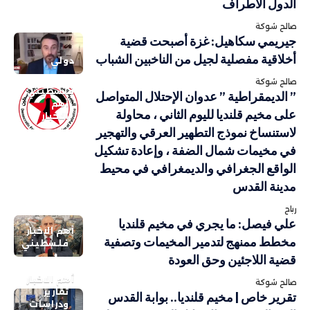
الدول الأطراف
صالح شوكة
جيريمي سكاهيل: غزة أصبحت قضية
أخلاقية مفصلية لجيل من الناخبين الشباب
دولي
صالح شوكة
فلسطيني
” الديمقراطية ” عدوان الإحتلال المتواصل
أهم
على مخيم قلنديا لليوم الثاني ، محاولة
الاخبار
لاستنساخ نموذج التطهير العرقي والتهجير
في مخيمات شمال الضفة ، وإعادة تشكيل
الواقع الجغرافي والديمغرافي في محيط
مدينة القدس
رباح
علي فيصل: ما يجري في مخيم قلنديا
أهم الاخبار
مخطط ممنهج لتدمير المخيمات وتصفية
فلسطيني
قضية اللاجئين وحق العودة
أهم الاخبار
صالح شوكة
تقارير
تقرير خاص | مخيم قلنديا.. بوابة القدس
ودراسات