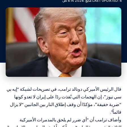
LAST UPDATED: 8 مايو، 2026 8:14 ص
قال الرئيس الأميركي دونالد ترامب، في تصريحات لشبكة “إيه بي
سي نيوز”، إن الهجمات التي نُفذت ردًا على إيران لا تعدو كونها
“ضربة خفيفة”، مؤكدًا أن وقف إطلاق النار بين الجانبين “لا يزال
قائماً”.
وأضاف ترامب أن “أي ضرر لم يلحق بالمدمرات الأميركية