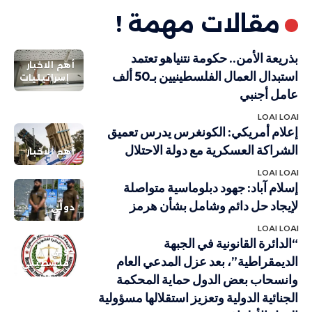
مقالات مهمة !
بذريعة الأمن.. حكومة نتنياهو تعتمد
أهم الاخبار
استبدال العمال الفلسطينيين بـ50 ألف
إسرائيليات
عامل أجنبي
LOAI LOAI
إعلام أمريكي: الكونغرس يدرس تعميق
الشراكة العسكرية مع دولة الاحتلال
أهم الاخبار
LOAI LOAI
إسلام آباد: جهود دبلوماسية متواصلة
لإيجاد حل دائم وشامل بشأن هرمز
دولي
LOAI LOAI
“الدائرة القانونية في الجبهة
دولي
الديمقراطية”، بعد عزل المدعي العام
فلسطيني
وانسحاب بعض الدول حماية المحكمة
الجنائية الدولية وتعزيز استقلالها مسؤولية