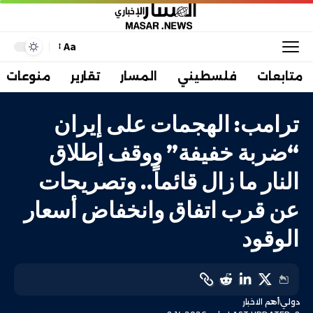
Aa
متابعات
فلسطيني
المسار
تقارير
منوعات
ترامب: الهجمات على إيران
“ضربة خفيفة” ووقف إطلاق
النار ما زال قائماً.. وتصريحات
عن قرب اتفاق وانخفاض أسعار
الوقود
دولي
أهم الاخبار