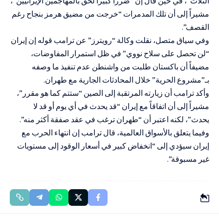
الثلاث”، في حين قال إن “ضرراً كبيراً لحق بالمهاجمين الإيرانيين”،
مشيراً إلى أن تلك المدمرات “خرجت من مضيق هرمز بنجاح رغم
القصف”.
وفي سياق متصل، نقلت وكالة “رويترز” عن ترامب قوله إن إيران
“لن تحصل على سلاح نووي” في ظل استمرار المفاوضات،
مضيفاً أن باكستان طلبت من واشنطن عدم تنفيذ ما وصفه
بـ”مشروع الحرية” خلال المحادثات الجارية مع طهران.
وأكد ترامب أن زيارته المرتقبة إلى الصين “ستتم كما هو مقرر”،
مشيراً إلى أن اتفاقاً مع إيران “قد يحدث في أي يوم أو قد لا
يحدث”، لكنه اعتبر أن “طهران ترغب في عقد صفقة أكثر منه”.
وفيما يتعلق بالأسواق العالمية، قال ترامب إن انتهاء الحرب مع
إيران سيؤدي إلى “انخفاض كبير في أسعار الوقود إلى مستويات
غير مسبوقة”.