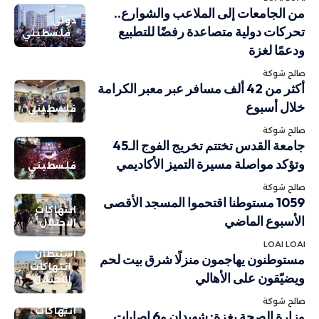
من الجامعات إلى الملاعب والشوارع..
دولي
تحركات دولية متصاعدة رفضًا للتطبيع
فلسطيني
ودعمًا لغزة
صالح شوكة
أكثر من 42 ألف مسافر عبر معبر الكرامة
خلال أسبوع
فلسطيني
صالح شوكة
جامعة القدس تختتم تخريج الفوج الـ45
وتؤكد مواصلة مسيرة التميز الأكاديمي
فلسطيني
صالح شوكة
1059 مستوطنا اقتحموا المسجد الأقصى
انتهاكات
الأسبوع الماضي
الاحتلال
LOAI LOAI
استيطان
مستوطنون يهاجمون منزلًا شرق بيت لحم
انتهاكات
ويضيّقون على الأهالي
الاحتلال
صالح شوكة
انتهاكات
وزارة الصحة بغزة: شهيدان و6 إصابات