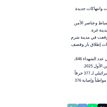
وانتهاكات جديدة
ضباط وعناصر الأمن
ينة غزة.
تي وقعت في مدينة شرم
وم 10 أكتوبر 2025، عبر تنفيذ عمليات إطلاق نار وقصف
فقد بلغ إجمالي عدد الشهداء 846،
وكان المكتب الإعلامي الحكومي في قطاع غزة، قد وثّق ارتكاب الاحتلال الإسرائيلي لـ 377 خرقاً
لاتفاق وقف إطلاق النار خلال شهر أبريل الماضي، أسفرت عن استشهاد 111 مواطناً وإصابة 376