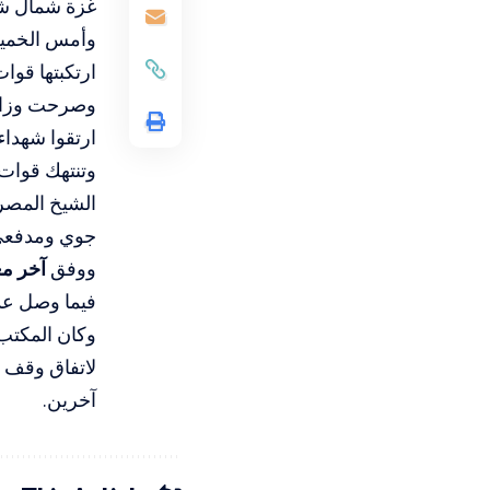
غزة شمال شر
وأمس الخميس
ارتكبتها قوا
وصرحت وزارة
ارتقوا شهداء
وتنتهك قوات 
جوي ومدفعي 
ووفق
آخر مع
فيما وصل عدد الإصابات إلى 2418، منذ و
آخرين.