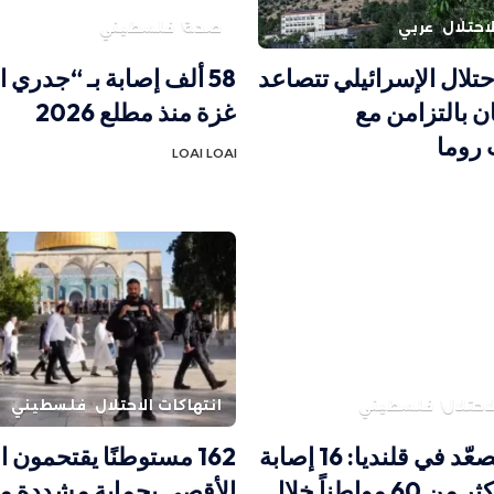
احتلال
عربي
صحة
فلسطيني
حتلال الإسرائيلي تتصاعد
58 ألف إصابة بـ “جدري 
ن بالتزامن مع
غزة منذ مطلع 2026
روما
LOAI LOAI
احتلال
فلسطيني
انتهاكات الاحتلال
فلسطيني
الاحتلال يصعّد في قلنديا: 16 إصابة
162 مستوطنًا يقتحمون
واعتقال أكثر من 60 مواطناً خلال
الأقصى بحماية مشددة م