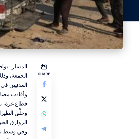
المسار : يوا
SHARE
المدنيين في 
وأفادت مصادر
قطاع غزة، ت
وحلَّق الطير
الزوارق الحر
وفي وسط قطا