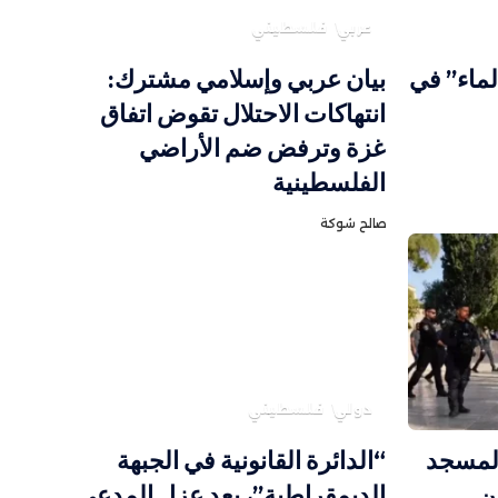
عربي
فلسطيني
الماء” في
بيان عربي وإسلامي مشترك:
انتهاكات الاحتلال تقوض اتفاق
غزة وترفض ضم الأراضي
الفلسطينية
صالح شوكة
دولي
فلسطيني
 المسجد
“الدائرة القانونية في الجبهة
ن
الديمقراطية”، بعد عزل المدعي