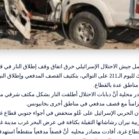
صل جيش الاحتلال الإسرائيلي خرق اتفاق وقف إطلاق النار في ق
الجمعة، وذلك لليوم الـ211 على التوالي، بتكثيف القصف المدفعي وإطل
مناطق عدة بالقطاع.
 محلية أنَّ دبابات الاحتلال أطلقت النار بشكل مكثف شرقي م
زامناً مع قصف مدفعي في مناطق أخرى بخانيونس.
ان الحربي الإسرائيل على عُلو منخفض في أجواء جنوبي قطاع غز
بية نيران رشاشاتها الثقيلة بكثافة في عرض البحر غرب مدينة غ
ع غزة، أفادت مصادر محليه أنَّ قصفاً مدفعياً متقطعاً است