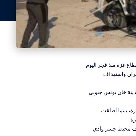
طاع غزة منذ فجر اليوم
اق النيران واستهداف
دينة خان يونس جنوبي
ة، بينما أطلقت
زة
هدف محيط جسر وادي