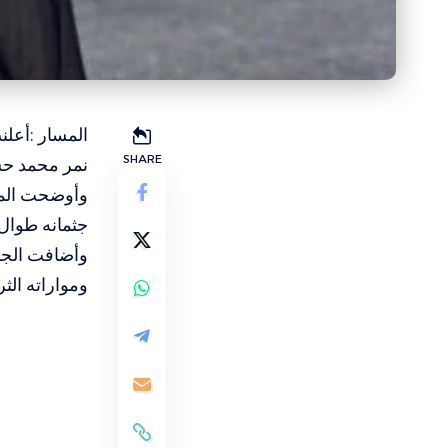
المسار :أعلن
SHARE
نمر محمد حسا
جثمانه طوال 
وأضافت الجها
ومواراته الث