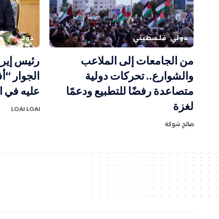
دولي
فلسطيني
دولي
من الجامعات إلى الملاعب
رئيس إيرا
والشوارع.. تحركات دولية
الجوار “أ
متصاعدة رفضًا للتطبيع ودعمًا
عليه في ا
لغزة
LOAI LOAI
صالح شوكة