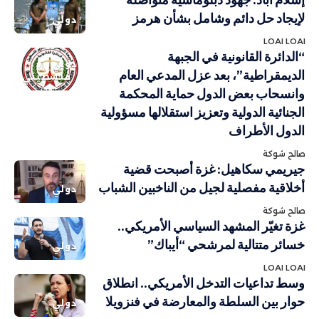
لإيجاد حل دائم وشامل بشأن هرمز
دولي
LOAI LOAI
“الدائرة القانونية في الجبهة
دولي
الديمقراطية”، بعد عزل المدعي العام
فلسطيني
وانسحاب بعض الدول حماية المحكمة
الجنائية الدولية وتعزيز استقلالها مسؤولية
الدول الأطراف
صالح شوكة
جيريمي سكاهيل: غزة أصبحت قضية
أخلاقية مفصلية لجيل من الناخبين الشباب
دولي
صالح شوكة
غزة تغيّر المشهد السياسي الأمريكي..
خسائر متتالية لمرشحي “أيباك”
دولي
LOAI LOAI
وسط تداعيات التدخل الأمريكي.. انطلاق
حوار بين السلطة والمعارضة في فنزويلا
دولي