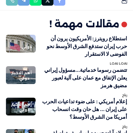
مقالات مهمة !
استطلاع رويترز: الأمريكيون يرون أن
حرب إيران ستدفع الشرق الأوسط نحو
دولي
الفوضى لا الاستقرار
LOAI LOAI
تتضمن رسوما خدماتية…مسؤول إيراني
أهم الاخبار
يعلن الإتفاق مع عمان على آلية لعبور
دولي
مضيق هرمز
رباح
إعلام أمريكي : على ضوء تداعيات الحرب
أهم الاخبار
على إيران … هل حان وقت انسحاب
دولي
أمريكا من الشرق الأوسط؟
رباح
إسلام آباد: جهود دبلوماسية متواصلة