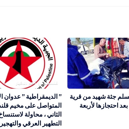
فلسطيني
أهم الاخبار
يسلم جثة شهيد من قرية
” الديمقراطية ” عدوان ال
بعد احتجازها لأربعة
المتواصل على مخيم قلندي
الثاني ، محاولة لاستنساخ
التطهير العرقي والتهجير