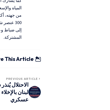
المياه والإس
من جهته، أك
300 عنصر 
إلى ضباط وعن
المشتركة.
e This Article
PREVIOUS ARTICLE
لبنان بالإخلاء
عسكري