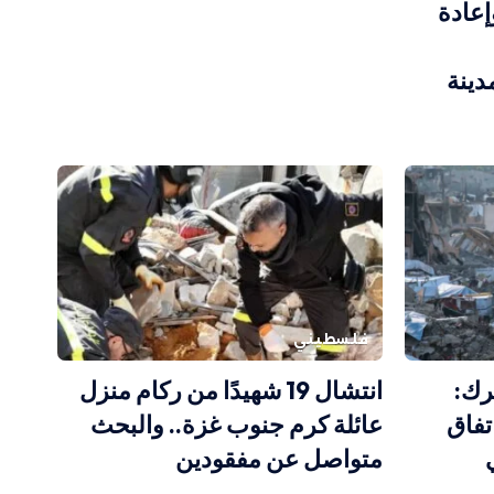
إعادة
دينة
فلسطيني
رك:
انتشال 19 شهيدًا من ركام منزل
تفاق
عائلة كرم جنوب غزة.. والبحث
متواصل عن مفقودين