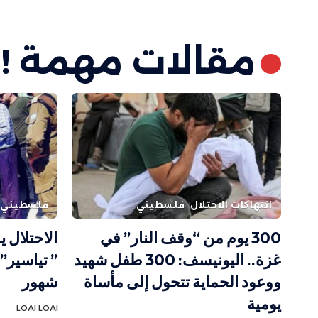
مقالات مهمة !
انتهاكات الاحتلال
فلسطيني
فلسطيني
300 يوم من “وقف النار” في
الاحتلال 
غزة.. اليونيسف: 300 طفل شهيد
” تياسير” 
ووعود الحماية تتحول إلى مأساة
شهور
يومية
LOAI LOAI