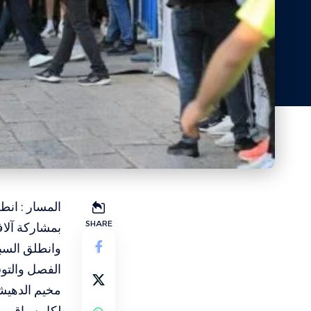
المسار : انط
SHARE
بمشاركة آلاف
وانطلق السبا
الفصل والتو
مخيم الدهيشة
لكل سباق
.