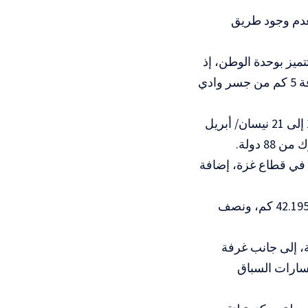
ن الكامل لمسافة 42.195 كم، نظرا لعدم وجود طريق
تميز بوحدة الوطن، إذ
يُقام الماراثون في بيت لحم بالتزامن مع تنظيم ماراثون في قطاع غزة لمسافة 5 كم من جسر وادي
وأضافت أن ماراثونا افتراضيا نُظم في مختلف دول العالم خلال الفترة من 17 إلى 21 نيسان/ أبريل
.
الي للمشاركين تجاوز 13 ألفا، بينهم 2523 مشاركا في قطاع غزة، إضافة
ولفتت عبد الغني إلى أن الماراثون يشمل سباقات الماراثون الكامل لمسافة 42.195 كم، ونصف
المراقبة، إلى جانب غرفة
 مراقبا موزعين على مسارات السباق