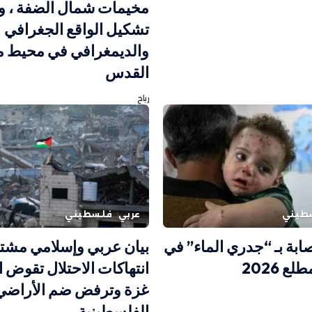
مخيمات شمال الضفة ، و
تشكيل الواقع الجغرافي
والديمغرافي في محيط م
القدس
رباح
طيني
عربي
فلسطيني
إصابة بـ “جدري الماء” في
بيان عربي وإسلامي مشت
ع 2026
انتهاكات الاحتلال تقوض ا
غزة وترفض ضم الأراضي
الفلسطينية