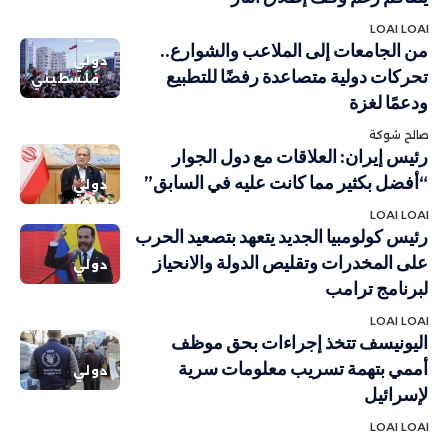
LOAI LOAI
من الجامعات إلى الملاعب والشوارع..
دولي
تحركات دولية متصاعدة رفضًا للتطبيع
فلسطيني
ودعمًا لغزة
صالح شوكة
رئيس إيران: العلاقات مع دول الجوار
“أفضل بكثير مما كانت عليه في السابق”
دولي
LOAI LOAI
رئيس كولومبيا الجديد يتعهد بتصعيد الحرب
على المخدرات وتقليص الدولة والانحياز
دولي
لبرنامج ترامب
LOAI LOAI
اليونيسف تتخذ إجراءات بحق موظف
أممي بتهمة تسريب معلومات سرية
دولي
لإسرائيل
LOAI LOAI