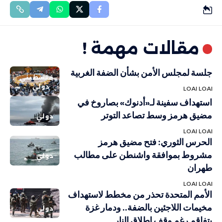
مقالات مهمة !
جلسة لمجلس الأمن بشأن الضفة الغربية
فلسطيني
دولي
LOAI LOAI
استهداف سفينة لـ«أدنوك» بصاروخ في
مضيق هرمز وسط تصاعد التوتر
دولي
LOAI LOAI
الحرس الثوري: فتح مضيق هرمز
مشروط بموافقة واشنطن على مطالب
دولي
طهران
LOAI LOAI
الأمم المتحدة تحذر من مخطط لاستهداف
مخيمات اللاجئين بالضفة.. ودمار غزة
دولي
يتفاقم رغم وقف إطلاق النار