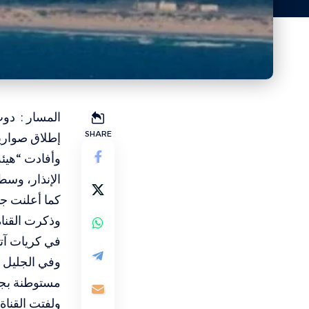
المسار : دوت
SHARE
إطلاق صواريخ
وأفادت “هيئة
الإنذار، وسط
كما أعلنت جبه
في كريات آتا
وفي الجليل 
مستوطنة بجرو
ولفتت القناة الى إطلاق 5 صواريخ تم اعتراض و