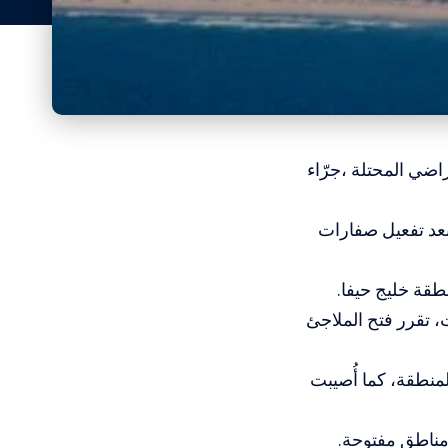
اضي المحتلة ،جرّاء
بعد تفعيل صفارات
نطقة خليج حيفا.
ريوت، تقرر فتح الملاجئ
منطقة، كما أُصيبت