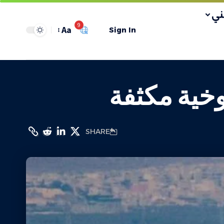
ي
9
Aa
Sign In
خية مكثفة
SHARE