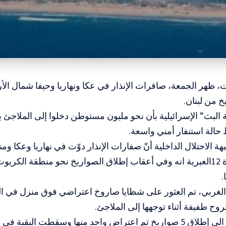
، ظهر الجمعة، صافرات الإنذار في عكا ونهاريا وحيفا شمال الأر
 من لبنان.
 البث” الإسرائيلية بأن نحو مليون مستوطن دخلوا إلى الملاجئ 
 حالة استنفار أمني واسعة.
ة الاحتلال الداخلية أنّ صفارات الإنذار دوّت في نهاريا وعكا وم
وذكرت القناة 12العبرية انه وفي أعقاب إطلاق الصواريخ نحو منطقة الك
.
الغربي، تم العثور على شظايا صاروخ اعتراضي فوق منزل في ال
ح طفيفة أثناء توجهها إلى الملاجئ.
احد منها وسقطت البقية في مناطق مفتوحة.