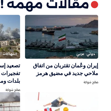
مقالات مهمة !
دولي
عربي
انتهاكات ال
إيران وعُمان تقتربان من اتفاق
تصعيد إسر
ملاحي جديد في مضيق هرمز
تفجيرات 
بلدات وم
صالح شوكة
صالح شوكة