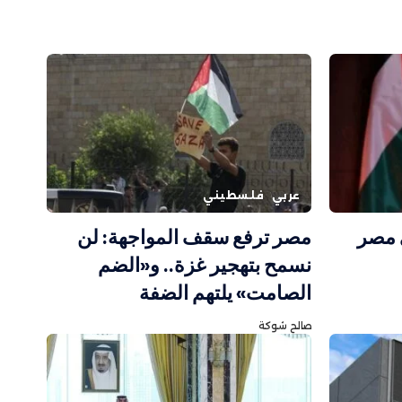
عربي
فلسطيني
 مصر
مصر ترفع سقف المواجهة: لن
نسمح بتهجير غزة.. و«الضم
الصامت» يلتهم الضفة
صالح شوكة