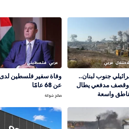
احتلال
عربي
عربي
فلسطيني
ائيلي جنوب لبنان..
وفاة سفير فلسطين لدى
وقصف مدفعي يطال
عن 68 عامًا
ناطق واسعة
صالح شوكة