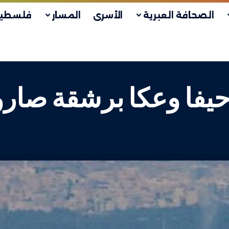
الصحافة العبرية
الأسرى
المسار
فلسطين
يفا وعكا برشقة صارو