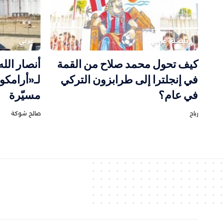
رياضة
عربي
عربي
كيف تحول محمد صلاح من القمة
أنصار الل
في إنجلترا إلى طرابزون التركي
لـ«أرامكو
في عام؟
مسيّرة
رباح
صالح شوكة