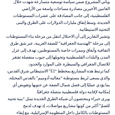
ويأتي المشروع ضمن سياسة توسعية متسارعة شهدت خلال
العامين الأخيرين مصادرة مساحات واسعة من الأراضي
الفلسطينية، إلى جانب المصادقة على عشرات المستوطنات
الجديدة، وسط إنفاق مليارات الدولارات على الطرق والبنى
التحتية الاستيطانية.
وتشير التقارير إلى أن الاحتلال انتقل من مرحلة بناء المستوطنات
إلى مرحلة “الهندسة الجغرافية” للضفة الغربية، عبر شق طرق
التفافية وأنفاق وممرات خاصة بالمستوطنين، تهدف إلى عزل
المدن والبلدات الفلسطينية وتحويلها إلى جيوب منفصلة تفتقر
للاتصال الجغرافي والسيطرة على الموارد والحدود.
كما ترتبط هذه المشاريع بمخطط “E1” الاستيطاني شرق القدس،
والذي يسعى لربط مستوطنة “معاليه أدوميم” بالقدس المحتلة،
بما يؤدي عمليًا إلى فصل شمال الضفة عن جنوبها وتقويض أي
إمكانية لإقامة دولة فلسطينية متصلة جغرافيًا.
ويرى خبراء ومختصون أن شبكة الطرق الجديدة تمثل “بنية تحتية
للضمّ” أكثر من كونها مشاريع مواصلات، إذ تهدف لدمج
المستوطنات بالكامل داخل المنظومة الإسرائيلية، مع إبقاء