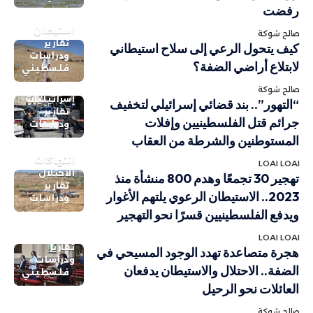
رفضت
استيطان
صالح شوكة
تقارير
كيف يتحول الرعي إلى سلاح استيطاني
ودراسات
لابتلاع أراضي الضفة؟
فلسطيني
صالح شوكة
إسرائيليات
“التهور”.. بند قضائي إسرائيلي لتخفيف
تقارير
جرائم قتل الفلسطينيين وإفلات
ودراسات
المستوطنين والشرطة من العقاب
انتهاكات
LOAI LOAI
الاحتلال
تهجير 30 تجمعًا وهدم 800 منشأة منذ
تقارير
2023.. الاستيطان الرعوي يلتهم الأغوار
ودراسات
ويدفع الفلسطينيين قسرًا نحو التهجير
LOAI LOAI
تقارير
هجرة متصاعدة تهدد الوجود المسيحي في
ودراسات
الضفة.. الاحتلال والاستيطان يدفعان
فلسطيني
العائلات نحو الرحيل
صالح شوكة