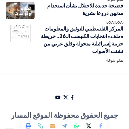
فضيحة جديدة للاحتلال بشأن استخدام
تقارير
مدنيين دروعا بشرية
ودراسات
LOAI LOAI
أهم الاخبار
المركز الفلسطيني للتوثيق والمعلومات
تقارير
«ملف» انتخابات الكنيست الـ26.. خريطة
ودراسات
حزبية إسرائيلية متحولة وقلق عربي من
تشتت الأصوات
صالح شوكة
جميع الحقوق مح
ف
وظة الموقع
ا
لمسار
الأخباري تصميم Hakam