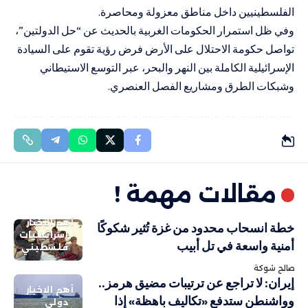
الفلسطينيين داخل مناطق معزولة ومحاصرة.
وفي ظل استمرار الحكومات الغربية بالحديث عن “حل الدولتين”،
تواصل حكومة الاحتلال على الأرض فرض رؤية تقوم على السيادة
الإسرائيلية الكاملة بين النهر والبحر، عبر التوسع الاستيطاني
وشبكات الطرق ومشاريع الفصل العنصري.
مقالات مهمة !
أهم الاخبار
خطة انسحاب محدود من غزة تُثير شكوكًا
إسرائيليات
أمنية واسعة في تل أبيب
فلسطيني
صالح شوكة
إيران: لا تراجع عن ترتيبات مضيق هرمز..
أهم الاخبار
وواشنطن ستدفع «تكاليف باهظة» إذا
دولي