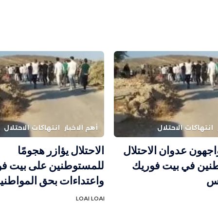
انتهاكات الاحتلال
أهم الاخبار
انتهاكات الاحتلال
واجهون عدوان الاحتلال
الاحتلال يؤازر هجومًا
نين في بيت فوريك
للمستوطنين على بيت ف
لس
واعتداءات بحق المواطني
LOAI LOAI