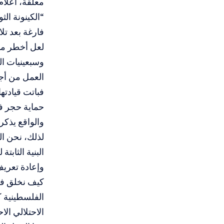
معلقة، أعلام
“الكينونة ال
فارغة بعد ت
لعل أخطر ما 
وسبعينيات الق
العمل من أجل
فباتت قيادته
حماية حجر في
والواقع يذكر
لذلك، نحن ال
البنية الثابت
وإعادة تعريف
كيف نخلق فضاء
الفلسطينية ك
الاحتلالي الا