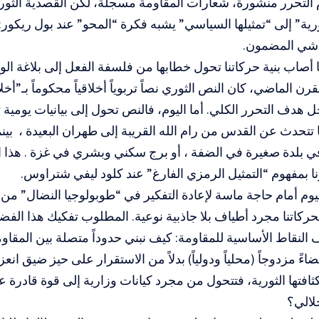
 التحرر منشورة، شعارات المقاومة مسجلة، لكن القصدية الثور
ثورية” إلى “تمثيلها السياسي” يشبه فكرة “المحو” عند بول ريكو
لاشي المضمون.
أصاب بنية حركاتنا تحول خطابها من فلسفة الفعل إلى بلاغة الو
رن الماضي، كان النص الثوري نصاً تربوياً أخلاقياً محكوماً بـ”أخل
 هدف التحرر الكلي. أما اليوم، فالنص تحول إلى بيانيات يومية ت
ا تتحدث عن القدس من رام الله القريبة إلى طهران البعيدة ، بين
 بلدة صغيرة في الضفة ، أو برج سكني وبشري في غزة . هذا ال
نا بمفهوم “التمثيل الرمزي الفارغ” عند كلود ليفي شتراوس.
يوم أمام حاجة ماسة لإعادة التفكير في “طوبولوجيا النضال” من 
ة لحركاتنا مجرد أطياف بلا جاذبية نوعية. المطلوب تفكيك هذا الف
 النقاط الأساسية للمقاومة: كيف نبني حدوداً متصلة بين المقا
ً مزدوجاً (محلياً ودولياً) بدلاً من الاستقرار على حيز ضيق انع
ثافتها الثورية، فتتحول من مجرد كيانات وزارية إلى قوة قادرة 
حلالي؟