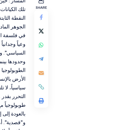
المسار : حين
SHARE
تلك الكيانات
النقطة الثاب
الجوهر الما
في فلسفة الثو
وعياً وجدانيا
السياسي”. وك
وحدودها بينم
الطوبولوجيا
الأرض بالإن
سياسياً، لا 
التحرر بقدر 
طوبولوجياً م
بالعودة إلى 
و”قصدية”. أم