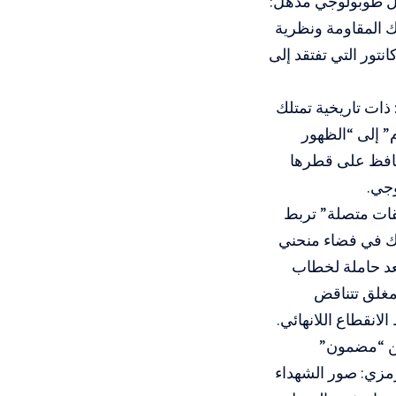
ول طوبولوجي مذهل:
ك المقاومة ونظرية
تور التي تفتقد إلى
 ذات تاريخية تمتلك
وم” إلى “الظهور
تحافظ على قطرها
وجي.
قات متصلة” تربط
رك في فضاء منحني
تعد حاملة لخطاب
 مغلق تتناقض
لانقطاع اللانهائي.
 من “مضمون”
رمزي: صور الشهداء