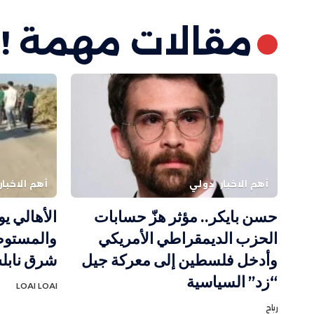
مقالات مهمة !
أهم الاخبار
دولي
أهم الاخبار
حسن بايكر.. مؤثر هزّ حسابات
الأهالي ي
الحزب الديمقراطي الأمريكي
والمستوط
وأدخل فلسطين إلى معركة جيل
شرق ناب
“زد” السياسية
LOAI LOAI
رباح