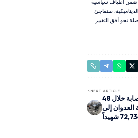
ا ضمن أطياف سياسية
لديناميكية، سنفاجئ
لة نحو أفق التغيير
NEXT ARTICLE
صحة غزة: 5 شهداء و15 إصابة خلال 48
 العدوان إلى
72,7 شهيداً