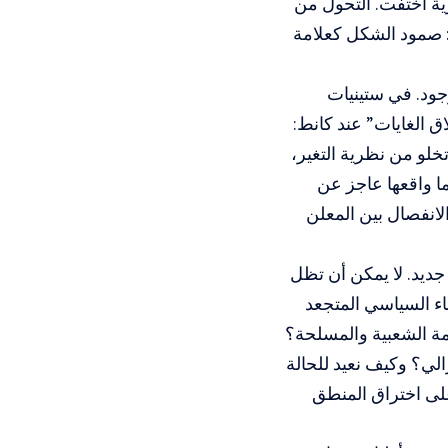
ية اختفت. التحول من
ر: صمود الشكل كعلامة
جود. في ستينيات
اق الغايات” عند كانط:
خلو من نظرية التغير،
ما واقعها عاجز عن
انفصال بين المعلن
جديد. لا يمكن أن تظل
ضاء السياسي المتجعد
ومة الشعبية والمسلحة؟
زالي؟ وكيف نعيد للحالة
على اختراق المنطق