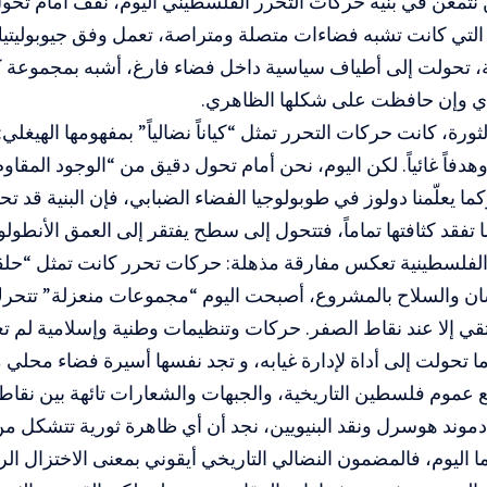
 نتمعن في بنية حركات التحرر الفلسطيني اليوم، نقف أمام تح
 التي كانت تشبه فضاءات متصلة ومتراصة، تعمل وفق جيوبوليتي
تة، تحولت إلى أطياف سياسية داخل فضاء فارغ، أشبه بمجموعة كان
دي وإن حافظت على شكلها الظاهري.
رة، كانت حركات التحرر تمثل “كياناً نضالياً” بمفهومها الهيغلي:
ً وهدفاً غائياً. لكن اليوم، نحن أمام تحول دقيق من “الوجود المقا
ما يعلّمنا دولوز في طوبولوجيا الفضاء الضبابي، فإن البنية قد 
ا تفقد كثافتها تماماً، فتتحول إلى سطح يفتقر إلى العمق الأنطول
 الفلسطينية تعكس مفارقة مذهلة: حركات تحرر كانت تمثل “حل
سان والسلاح بالمشروع، أصبحت اليوم “مجموعات منعزلة” تتح
تلتقي إلا عند نقاط الصفر. حركات وتنظيمات وطنية وإسلامية لم 
ما تحولت إلى أداة لإدارة غيابه، و تجد نفسها أسيرة فضاء محلي
ع عموم فلسطين التاريخية، والجبهات والشعارات تائهة بين نقاط ا
إدموند هوسرل ونقد البنيويين، نجد أن أي ظاهرة ثورية تتشكل
ا اليوم، فالمضمون النضالي التاريخي أيقوني بمعنى الاختزال ال