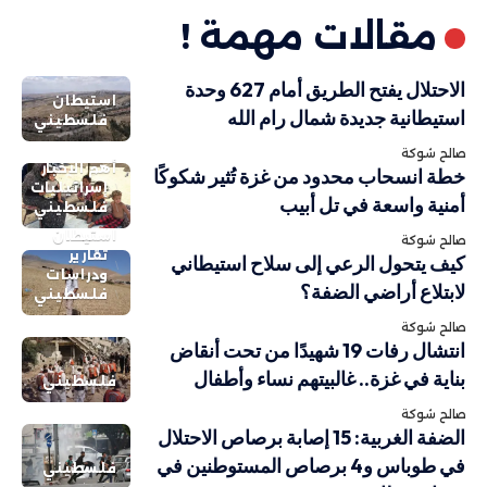
مقالات مهمة !
الاحتلال يفتح الطريق أمام 627 وحدة
استيطان
استيطانية جديدة شمال رام الله
فلسطيني
صالح شوكة
أهم الاخبار
خطة انسحاب محدود من غزة تُثير شكوكًا
إسرائيليات
أمنية واسعة في تل أبيب
فلسطيني
استيطان
صالح شوكة
تقارير
كيف يتحول الرعي إلى سلاح استيطاني
ودراسات
لابتلاع أراضي الضفة؟
فلسطيني
صالح شوكة
انتشال رفات 19 شهيدًا من تحت أنقاض
بناية في غزة.. غالبيتهم نساء وأطفال
فلسطيني
صالح شوكة
الضفة الغربية: 15 إصابة برصاص الاحتلال
في طوباس و4 برصاص المستوطنين في
فلسطيني