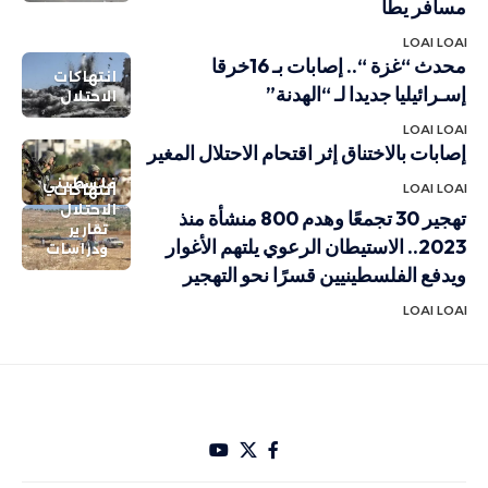
مسافر يطا
LOAI LOAI
محدث “غزة “.. إصابات بـ 16خرقا
انتهاكات
إسـرائيليا جديدا لـ “الهدنة”
الاحتلال
LOAI LOAI
إصابات بالاختناق إثر اقتحام الاحتلال المغير
فلسطيني
LOAI LOAI
انتهاكات
الاحتلال
تهجير 30 تجمعًا وهدم 800 منشأة منذ
تقارير
2023.. الاستيطان الرعوي يلتهم الأغوار
ودراسات
ويدفع الفلسطينيين قسرًا نحو التهجير
LOAI LOAI