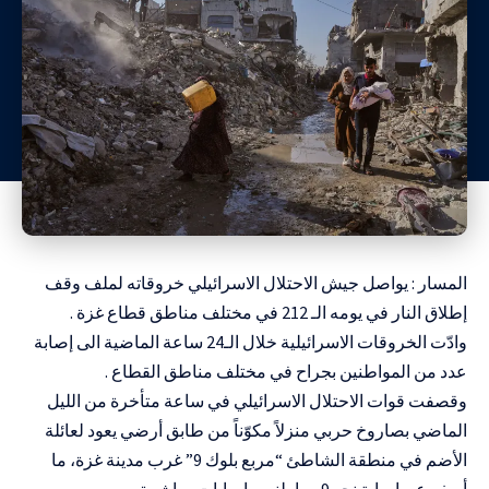
المسار : يواصل جيش الاحتلال الاسرائيلي خروقاته لملف وقف
إطلاق النار في يومه الـ 212 في مختلف مناطق قطاع غزة .
وادّت الخروقات الاسرائيلية خلال الـ24 ساعة الماضية الى إصابة
عدد من المواطنين بجراح في مختلف مناطق القطاع .
وقصفت قوات الاحتلال الاسرائيلي في ساعة متأخرة من الليل
الماضي بصاروخ حربي منزلاً مكوّناً من طابق أرضي يعود لعائلة
الأضم في منطقة الشاطئ “مربع بلوك 9” غرب مدينة غزة، ما
أسفر عن إصابة نحو 9 مواطنين بإصابات مباشرة.