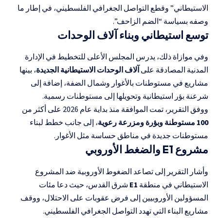
الاستيطاني” وقطع التواصل الجغرافي الفلسطيني، في إطار ما
وصفه بسياسة “الضم الزاحف”.
توسع استيطاني وبناء آلاف الوحدات
وفي موازاة ذلك، يدرس المجلس الأعلى للتخطيط في الإدارة
المدنية المصادقة على
آلاف الوحدات الاستيطانية الجديدة
، بينها
مشاريع في مستوطنات بالأغوار وشمال الضفة، إضافة إلى
شرعنة بؤر استيطانية وتحويلها إلى مستوطنات رسمية.
ووفق التقرير، تمت الموافقة منذ بداية عام 2026 على أكثر من
100 مستوطنة وبؤرة ومزرعة رعوية
، إلى جانب خطط لبناء
مستوطنات جديدة في مناطق حساسة مثل الأغوار.
مشروع E1 والضغط الأوروبي
وأشار التقرير إلى تصاعد الضغوط الأوروبية ضد المشروع
الاستيطاني في منطقة
E1
شرق القدس، حيث دعا مئات
المسؤولين الأوروبيين إلى فرض عقوبات على الاحتلال، ووقف
مشاريع البناء التي تهدد التواصل الجغرافي الفلسطيني.