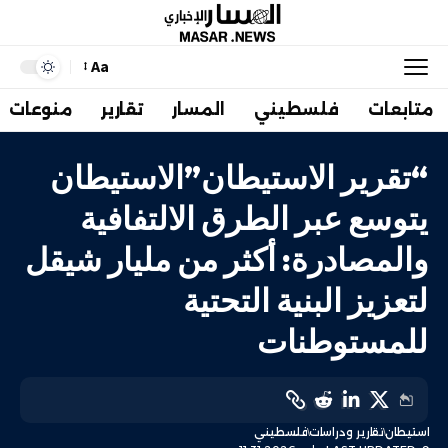
Aa
متابعات
فلسطيني
المسار
تقارير
منوعات
“تقرير الاستيطان”الاستيطان
يتوسع عبر الطرق الالتفافية
والمصادرة: أكثر من مليار شيقل
لتعزيز البنية التحتية
للمستوطنات
استيطان
تقارير ودراسات
فلسطيني