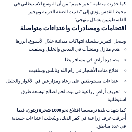
كما حذرت منظمة “عير عميم” من أن التوسع الاستيطاني في
محيط القدس يؤدي إلى “تفتيت الضفة الغربية وتهجير
الفلسطينيين بشكل منهجي”.
اقتحامات ومصادرات واعتداءات متواصلة
وسجل التقرير سلسلة انتهاكات ميدانية خلال الأسبوع، أبرزها:
هدم منازل ومنشآت في القدس والخليل وسلفيت
مصادرة أراضٍ في مسافر يطا
اقتلاع مئات الأشجار في رام الله ونابلس وسلفيت
اعتداءات مستوطنين على رعاة ومزارعين في الأغوار والخليل
تجريف أراضٍ زراعية في بيت لحم لصالح توسعة طرق
استيطانية
كما شهدت بلدة ترمسعيا اقتلاع نحو
1000 شجرة زيتون
، فيما
أُحرقت غرف زراعية في كفر الديك، وسُجلت اعتداءات جسدية
في عدة مناطق.