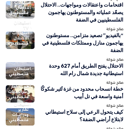
انتهاكات
اقتحامات واعتقالات ومواجهات.. الاحتلال
الاحتلال
يصعّد عملياته والمستوطنون يهاجمون
فلسطيني
الفلسطينيين في الضفة
استيطان
TV
صالح شوكة
انتهاكات
“بالفيديو” تصعيد متزامن.. مستوطنون
الاحتلال
يهاجمون منازل وممتلكات فلسطينية في
فلسطيني
الضفة
صالح شوكة
الاحتلال يفتح الطريق أمام 627 وحدة
استيطان
استيطانية جديدة شمال رام الله
فلسطيني
صالح شوكة
أهم الاخبار
خطة انسحاب محدود من غزة تُثير شكوكًا
إسرائيليات
أمنية واسعة في تل أبيب
فلسطيني
استيطان
صالح شوكة
تقارير
كيف يتحول الرعي إلى سلاح استيطاني
ودراسات
لابتلاع أراضي الضفة؟
فلسطيني
صالح شوكة