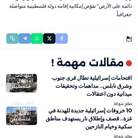
دائمة على الأرض” تقوّض إمكانية إقامة دولة فلسطينية متواصلة
جغرافياً.
مقالات مهمة !
انتهاكات
اقتحامات إسرائيلية تطال قرى جنوب
الاحتلال
وشرق نابلس.. مداهمات وتحقيقات
فلسطيني
ميدانية دون اعتقالات
أهم الاخبار
صالح شوكة
انتهاكات
10 خروقات إسرائيلية جديدة للهدنة في
الاحتلال
غزة.. قصف وإطلاق نار يستهدف مناطق
فلسطيني
سكنية وخيام النازحين
صالح شوكة