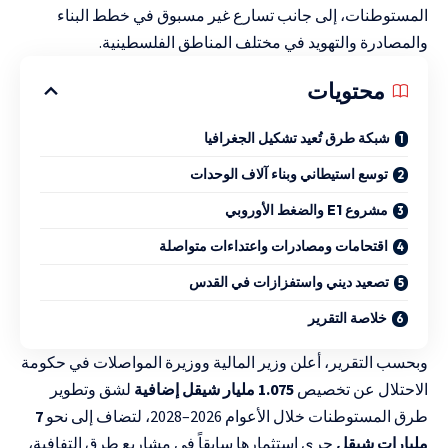
المستوطنات، إلى جانب تسارع غير مسبوق في خطط البناء
والمصادرة والتهويد في مختلف المناطق الفلسطينية.
محتويات
شبكة طرق تُعيد تشكيل الجغرافيا
توسع استيطاني وبناء آلاف الوحدات
مشروع E1 والضغط الأوروبي
اقتحامات ومصادرات واعتداءات متواصلة
تصعيد ديني واستفزازات في القدس
خلاصة التقرير
وبحسب التقرير، أعلن وزير المالية ووزيرة المواصلات في حكومة
الاحتلال عن تخصيص
1.075 مليار شيقل إضافية
لشق وتطوير
طرق المستوطنات خلال الأعوام 2026–2028، لتضاف إلى نحو
7
مليارات شيقل
جرى استثمارها سابقاً في مشاريع طرق التفافية،