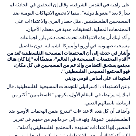
على راهبة في القدس الشرقية، وقال إن التحقيق في الحادثة لم
يبدأ إلا بعد “ضغوط دولية”، بينما لا تخضع الانتهاكات اليومية ضد
المسيحيين الفلسطينيين، مثل حصار القرى والاعتداءات على
المجتمعات المحلية، لتحقيقات جدية في معظم الأحيان.
وأكد لينك أن هذه الانتهاكات تحدث تحت دعم بارز لجماعات
مسيحية صهيونية في أوروبا وأميركا الشمالية، دون تفاصيل.
وأشار في حديثه إلى أن المجتمعات المسيحية الفلسطينية تُعد من
“أقدم المجتمعات المسيحية في العالم”، مضيفًا أنه “إذا كان هناك
مجتمع يستحق التضامن والدعم من المسيحيين في كل مكان،
فهو المجتمع المسيحي الفلسطيني”.
استهداف على أساس قومي وديني
وعن الاستهداف الإسرائيلي للتجمعات المسيحية الفلسطينية، قال
لينك إنه يرتبط، في المقام الأول، بكونهم “فلسطينيين” أكثر من
ارتباطه بانتمائهم الديني.
وأضاف أن كل هذه الاعتداءات “تندرج ضمن الهجمات الأوسع ضد
الفلسطينيين عمومًا، وتهدف إلى حرمانهم من حقهم في تقرير
المصير. إنها اعتداءات تستهدف المجتمع الفلسطيني بأكمله”.
لكنه أكد كذلك أن بعض الاعتداءات ترتبط بكون الضحايا مسيحيين،