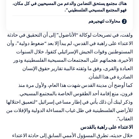
هناك مجتمع يستحق التضامن والدعم من المسيحيين في كل مكان،
فهو المجتمع المسيحي الفلسطيني”.
محاولات لتهجيرهم
ولفت، في تصريحات لوكالة “الأناضول” إلى أن التحقيق في حادثة
الاعتداء على راهبة في القدس، لم يبدأ إلا بعد “ضغوط دولية”، وأن
المستوطنين وقوات الجيش الإسرائيلي كثفوا، خلال السنوات
الأخيرة، هجماتهم على المجتمعات المسيحية الفلسطينية ودور
العبادة والقرى، وفق ما وثقته غالبية تقارير حقوق الإنسان
الصادرة في هذا الشأن.
كما أوضح أن مدينة القدس شهدت هذا العام، ولأول مرة منذ
قرون، منع إقامة أحد الطقوس الخاصة بالمجتمع المسيحي.
وذكر لينك أن ذلك يأتي في إطار مساعي إسرائيل “لتعميق احتلالها
للأراضي الفلسطينية في ظل غياب المساءلة الدولية والإفلات من
العقاب”.
الاعتداء على راهبة بالقدس
خلال حديثه، تطرق المسؤول الأممي السابق إلى حادثة الاعتداء