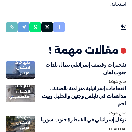
استجابة.
مقالات مهمة !
انتهاكات
تفجيرات وقصف إسرائيلي يطال بلدات
الاحتلال
جنوب لبنان
عربي
صالح شوكة
انتهاكات
اقتحامات إسرائيلية متزامنة بالضفة..
الاحتلال
مداهمات في نابلس وجنين والخليل وبيت
فلسطيني
لحم
صالح شوكة
انتهاكات
توغل إسرائيلي في القنيطرة جنوب سوريا
الاحتلال
عربي
LOAI LOAI