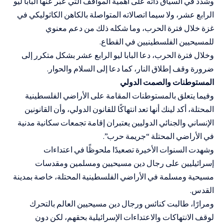
وشدد في السياق ذاته على أهمية المواقف التي عبّر عنها البابا ليو
الرابع عشر، ولا سيما اتصالاته المتواصلة بالكاهن الكاثوليكي في
غزة خلال فترة الحرب، وما شكله ذلك من دعم معنوي
للمسيحيين الفلسطينيين في القطاع.
وخلال فترة الحرب، دعا البابا ليو الرابع عشر بشكل متكرر إلى
ضرورة وقف إطلاق النار، كما دعا إلى السلام والحوار.
المستوطنات والصمت الدولي
وفيما يتعلق بالمستوطنات المقامة على الأراضي الفلسطينية
المحتلة، أكد لينك أنها تعد انتهاكًا للقانون الدولي، وأن القانونين
الإنساني والجنائي الدوليين يعتبران إقامة تجمعات سكانية مدنية
في الأراضي المحتلة “جريمة حرب”.
وشهدت السنوات الأخيرة تصعيدًا ملحوظًا في اعتداءات
إسرائيليين على رجال دين مسيحيين ومسلمين ومقدسات
مسيحية ومسلمة في الأراضي الفلسطينية المحتلة، خاصة بمدينة
القدس.
ومرارًا، طالبت كنائس ورجال دين مسيحيين العالم بالتحرك
لوقف الانتهاكات والاعتداءات الإسرائيلية بحقهم، لكن دون