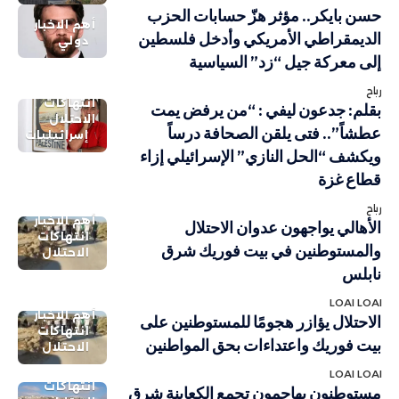
حسن بايكر.. مؤثر هزّ حسابات الحزب
أهم الاخبار
الديمقراطي الأمريكي وأدخل فلسطين
دولي
إلى معركة جيل “زد” السياسية
رباح
انتهاكات
بقلم: جدعون ليفي : “من يرفض يمت
الاحتلال
عطشاً”.. فتى يلقن الصحافة درساً
إسرائيليات
ويكشف “الحل النازي” الإسرائيلي إزاء
قطاع غزة
رباح
أهم الاخبار
الأهالي يواجهون عدوان الاحتلال
انتهاكات
والمستوطنين في بيت فوريك شرق
الاحتلال
نابلس
LOAI LOAI
أهم الاخبار
الاحتلال يؤازر هجومًا للمستوطنين على
انتهاكات
بيت فوريك واعتداءات بحق المواطنين
الاحتلال
LOAI LOAI
انتهاكات
مستوطنون يهاجمون تجمع الكعابنة شرق