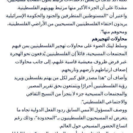
مشددًا على أن الجزء الأكبر منها مرتبط بهويتهم الفلسطينية.
واعتبر أن “المستوطنين المتطرفين والجنود والحكومة الإسرائيلية
يريدون اختفاء الفلسطينيين المسيحيين من الأراضي الفلسطينية،
ومحوهم منها”.
محاولات لتهجيرهم
وسلط لينك الضوء على محاولات تهجير الفلسطينيين بمن فيهم
المجتمعات المسيحية، قائلاً إن الفلسطينيين يُدفعون نحو الهجرة
عبر فرض ظروف معيشية قاسية عليهم، إلى جانب محاولات
إضعاف ارتباطهم بأرضهم وتاريخهم.
وأضاف أن “هذا مصدر قلق كبير لكل من يهتم بفلسطين ويريد
رؤية الفلسطينيين أحرارًا ويتمتعون بحق تقرير المصير.
والمجتمعات المسيحية جزء لا يتجزأ من النسيج الثقافي
والاجتماعي الفلسطيني”.
ووصف المسؤول الأممي السابق ردود الفعل الدولية تجاه ما
يتعرض له المسيحيون الفلسطينيون بـ”المحدودة”، وذلك رغم
اتساع الحضور المسيحي حول العالم.