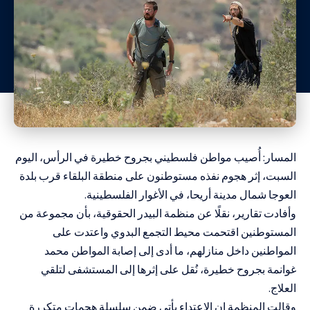
المسار: أُصيب مواطن فلسطيني بجروح خطيرة في الرأس، اليوم
السبت، إثر هجوم نفذه مستوطنون على منطقة البلقاء قرب بلدة
العوجا شمال مدينة أريحا، في الأغوار الفلسطينية.
وأفادت تقارير، نقلًا عن منظمة البيدر الحقوقية، بأن مجموعة من
المستوطنين اقتحمت محيط التجمع البدوي واعتدت على
المواطنين داخل منازلهم، ما أدى إلى إصابة المواطن محمد
غوانمة بجروح خطيرة، نُقل على إثرها إلى المستشفى لتلقي
العلاج.
وقالت المنظمة إن الاعتداء يأتي ضمن سلسلة هجمات متكررة