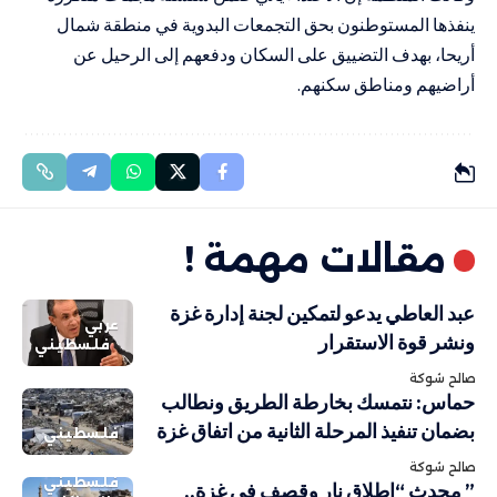
ينفذها المستوطنون بحق التجمعات البدوية في منطقة شمال
أريحا، بهدف التضييق على السكان ودفعهم إلى الرحيل عن
أراضيهم ومناطق سكنهم.
مقالات مهمة !
عبد العاطي يدعو لتمكين لجنة إدارة غزة
عربي
ونشر قوة الاستقرار
فلسطيني
صالح شوكة
حماس: نتمسك بخارطة الطريق ونطالب
بضمان تنفيذ المرحلة الثانية من اتفاق غزة
فلسطيني
صالح شوكة
فلسطيني
” محدث “إطلاق نار وقصف في غزة..