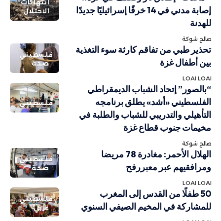
انتهاكات
إصابة مدني في 14 خرقًا إسرائيليًا جديدًا
الاحتلال
للهدنة
صالح شوكة
تحذير طبي من تفاقم كارثة سوء التغذية
فلسطيني
بين أطفال غزة
صحة
LOAI LOAI
“بالصور” إتحاد الشباب الديمقراطي
الفلسطيني «أشد» يطلق برنامجه
فلسطيني
التأهيلي والتدريبي للشباب والطلبة في
مخيمات جنوب قطاع غزة
صالح شوكة
الهلال الأحمر: مغادرة 78 مريضا
فلسطيني
ومرافقيهم عبر معبررفح
صحة
LOAI LOAI
50 طفلًا من القدس إلى المغرب
فلسطيني
للمشاركة في المخيم الصيفي السنوي
عربي