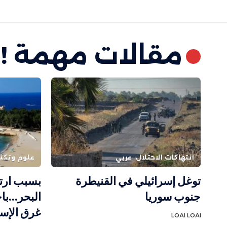
مقالات مهمة !
انتهاكات الاحتلال
عربي
علوم وتكنو
توغل إسرائيلي في القنيطرة
بسبب ارت
جنوب سوريا
البحر…باح
غرق الإس
LOAI LOAI