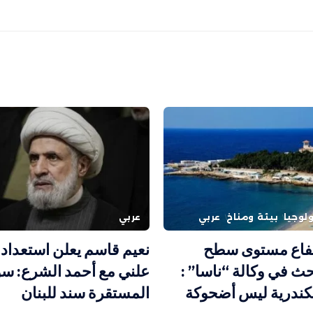
لوجيا
بيئة ومناخ
عربي
عربي
فاع مستوى سطح
نعيم قاسم يعلن استعداده
ث في وكالة “ناسا” :
علني مع أحمد الشرع: سو
كندرية ليس أضحوكة
المستقرة سند للبنان