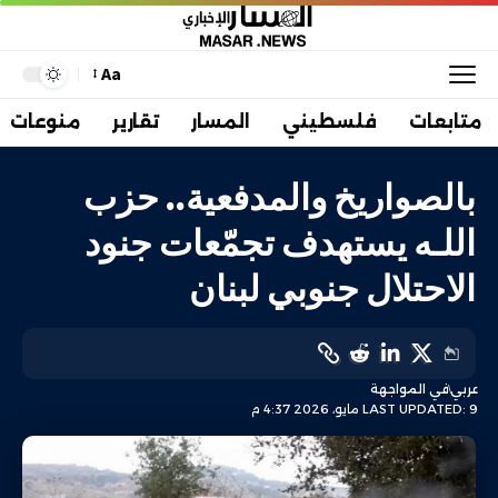
Aa
متابعات
فلسطيني
المسار
تقارير
منوعات
بالصواريخ والمدفعية.. حزب
اللـه يستهدف تجمّعات جنود
الاحتلال جنوبي لبنان
عربي
في المواجهة
LAST UPDATED: 9 مايو، 2026 4:37 م