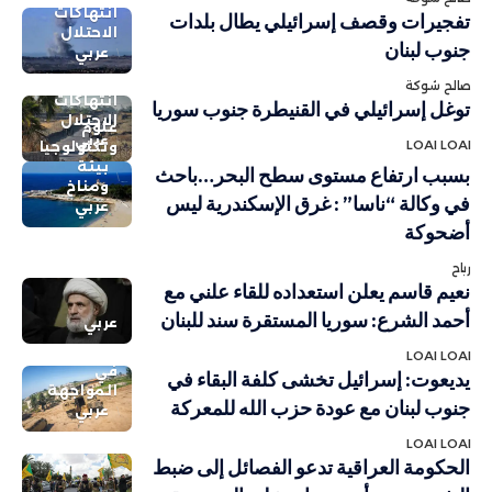
انتهاكات
تفجيرات وقصف إسرائيلي يطال بلدات
الاحتلال
جنوب لبنان
عربي
صالح شوكة
انتهاكات
توغل إسرائيلي في القنيطرة جنوب سوريا
الاحتلال
علوم
عربي
LOAI LOAI
وتكنولوجيا
بيئة
بسبب ارتفاع مستوى سطح البحر…باحث
ومناخ
في وكالة “ناسا” : غرق الإسكندرية ليس
عربي
أضحوكة
رباح
نعيم قاسم يعلن استعداده للقاء علني مع
أحمد الشرع: سوريا المستقرة سند للبنان
عربي
LOAI LOAI
في
يديعوت: إسرائيل تخشى كلفة البقاء في
المواجهة
جنوب لبنان مع عودة حزب الله للمعركة
عربي
LOAI LOAI
الحكومة العراقية تدعو الفصائل إلى ضبط