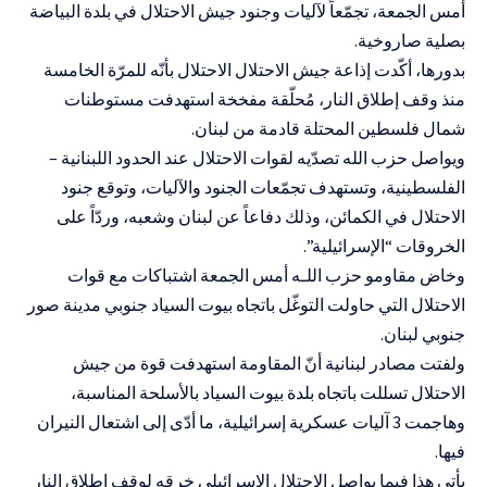
أمس الجمعة، تجمّعاً لآليات وجنود جيش الاحتلال في بلدة البياضة
بصلية صاروخية.
بدورها، أكّدت إذاعة جيش الاحتلال الاحتلال بأنّه للمرّة الخامسة
منذ وقف إطلاق النار، مُحلّقة مفخخة استهدفت مستوطنات
شمال فلسطين المحتلة قادمة من لبنان.
ويواصل حزب الله تصدّيه لقوات الاحتلال عند الحدود اللبنانية –
الفلسطينية، وتستهدف تجمّعات الجنود والآليات، وتوقع جنود
الاحتلال في الكمائن، وذلك دفاعاً عن لبنان وشعبه، وردّاً على
الخروقات “الإسرائيلية”.
وخاض مقاومو حزب اللـه أمس الجمعة اشتباكات مع قوات
الاحتلال التي حاولت التوغّل باتجاه بيوت السياد جنوبي مدينة صور
جنوبي لبنان.
ولفتت مصادر لبنانية أنّ المقاومة استهدفت قوة من جيش
الاحتلال تسللت باتجاه بلدة بيوت السياد بالأسلحة المناسبة،
وهاجمت 3 آليات عسكرية إسرائيلية، ما أدّى إلى اشتعال النيران
فيها.
يأتي هذا فيما يواصل الاحتلال الإسرائيلي خرقه لوقف إطلاق النار