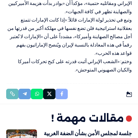
الإيراني ومقاتليه حتمية»، مؤكداً أن «بوادر بدأت هزيمة الأميركيين
والصهاينة تظهر في كافة الجبهات».
وتبع في تحذير لولة الإمارات قائلاً: «إذا كانت الإمارات تتمتع
بعقلانية استراتيجية فلن تضع نفسها في مهلكة أكبر من قدرتها من
أجل مصالح الصهاينة وأميركا»، مشدداً على أن «الإمارات لا تُعتبر
رقماً في هذه المعادلة بالنسبة لإيران ويُنصح الإماراتيون بفهم
قواعد هذه الحرب».
وختم: «الشعب الإيراني أثبت قدرته على كبح تحركات أميركا
والكيان الصهيوني المتوحش».
مقالات مهمة !
جلسة لمجلس الأمن بشأن الضفة الغربية
فلسطيني