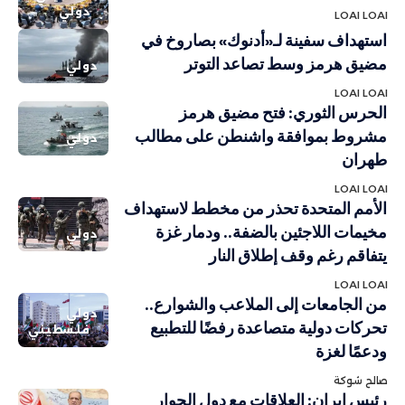
دولي
LOAI LOAI
استهداف سفينة لـ«أدنوك» بصاروخ في
مضيق هرمز وسط تصاعد التوتر
دولي
LOAI LOAI
الحرس الثوري: فتح مضيق هرمز
مشروط بموافقة واشنطن على مطالب
دولي
طهران
LOAI LOAI
الأمم المتحدة تحذر من مخطط لاستهداف
مخيمات اللاجئين بالضفة.. ودمار غزة
دولي
يتفاقم رغم وقف إطلاق النار
LOAI LOAI
من الجامعات إلى الملاعب والشوارع..
دولي
تحركات دولية متصاعدة رفضًا للتطبيع
فلسطيني
ودعمًا لغزة
صالح شوكة
رئيس إيران: العلاقات مع دول الجوار