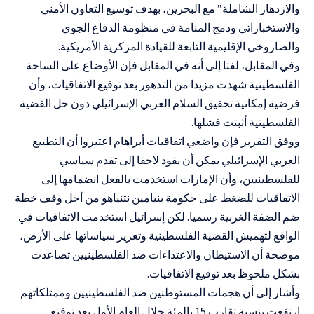
والازدهار الشاملة” مع البحرين، بهدف توسيع التعاون الأمني
والاستخباراتي ودمج المنامة في منظومة الدفاع الجوي
والصاروخي الإقليمية التابعة للقيادة المركزية الأمريكية.
وفي المقابل، لفتا إلى أنه في المقابل فإن الأوضاع على الساحة
الفلسطينية شهدت مزيدا من التدهور بعد توقيع الاتفاقيات، وأن
فرضية إمكانية تحقيق السلام العربي الإسرائيلي دون حل القضية
الفلسطينية أثبتت فشلها.
ووفق التقرير فإن واضعي اتفاقيات أبراهام اعتبروا أن التطبيع
العربي الإسرائيلي يمكن أن يقود لاحقا إلى تقدم سياسي
للفلسطينيين، وأن الإمارات استخدمت بالفعل انضمامها إلى
الاتفاقيات للضغط على حكومة بنيامين نتنياهو من أجل وقف خطة
ضم الضفة الغربية رسميا. لكن إسرائيل استخدمت الاتفاقيات في
الواقع لتهميش القضية الفلسطينية وتعزيز سياساتها على الأرض،
موضحة أن الاستيطان والاعتداءات ضد الفلسطينيين تصاعدت
بشكل ملحوظ بعد توقيع الاتفاقيات.
وأشار إلى أن هجمات المستوطنين ضد الفلسطينيين وممتلكاتهم
ارتفعت بنسبة تقارب 15 بالمئة خلال العام الأول بعد توقيع