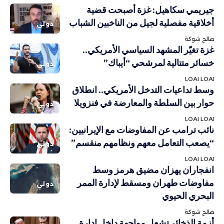
جيريمي سكاهيل: غزة أصبحت قضية
أخلاقية مفصلية لجيل من الناخبين الشباب
دولي
صالح شوكة
غزة تغيّر المشهد السياسي الأمريكي..
خسائر متتالية لمرشحي “أيباك”
دولي
LOAI LOAI
وسط تداعيات التدخل الأمريكي.. انطلاق
حوار بين السلطة والمعارضة في فنزويلا
دولي
LOAI LOAI
نائب ترامب عن المفاوضات مع الإيرانيين:
“يصعب التعامل معهم ونظامهم منقسم”
دولي
LOAI LOAI
انفجاران يهزان مضيق هرمز وسط
مفاوضات طهران ومسقط لإدارة الممر
دولي
البحري الحيوي
صالح شوكة
أزمة الذخائر تشعل مواجهة داخل إدارة