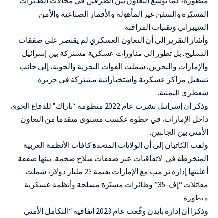
متطورة، كما توسع التعاون بين الطرفين في مجالات الطائرات
المسيّرة والسفن غير المأهولة والأقمار الصناعية والأمن
السيبراني وتقنيات المراقبة.
وأشار التقرير إلى أن التعاون العسكري لم يقتصر على صفقات
التسليح، بل تطور إلى مناورات عسكرية مشتركة بين إسرائيل
والإمارات والبحرين، شملت القوات البحرية والجوية، إلى جانب
تشغيل مراكز عسكرية واستخباراتية مشتركة في جزيرة
سقطرى اليمنية.
وذكر أن إسرائيل نشرت عام 2022 منظومة “باراك” للدفاع الجوي
داخل الإمارات، في خطوة عكست مستوى متقدما من التعاون
الأمني بين الجانبين.
ولفت الكاتبان إلى أن الولايات المتحدة كافأت الأنظمة العربية
المنخرطة في الاتفاقيات عبر صفقات سلاح ضخمة، بينها صفقة
أعلنتها إدارة ترامب مع الإمارات بقيمة 23 مليار دولار، شملت
مقاتلات “إف-35” وطائرات مسيّرة مسلحة وأنظمة عسكرية
متطورة.
وذكرا أن إدارة بايدن وقّعت عام 2023 اتفاقية “التكامل الأمني