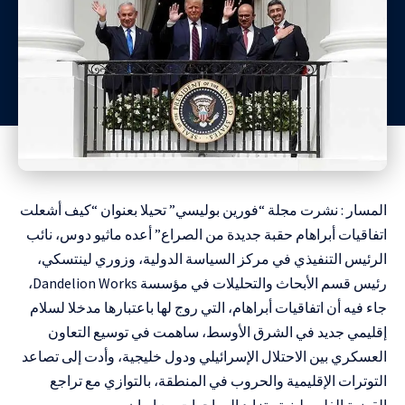
المسار : نشرت مجلة “فورين بوليسي” تحيلا بعنوان “كيف أشعلت
اتفاقيات أبراهام حقبة جديدة من الصراع” أعده ماثيو دوس، نائب
الرئيس التنفيذي في مركز السياسة الدولية، وزوري لينتسكي،
رئيس قسم الأبحاث والتحليلات في مؤسسة Dandelion Works،
جاء فيه أن اتفاقيات أبراهام، التي روج لها باعتبارها مدخلا لسلام
إقليمي جديد في الشرق الأوسط، ساهمت في توسيع التعاون
العسكري بين الاحتلال الإسرائيلي ودول خليجية، وأدت إلى تصاعد
التوترات الإقليمية والحروب في المنطقة، بالتوازي مع تراجع
القضية الفلسطينية وتزايد المواجهات مع إيران.