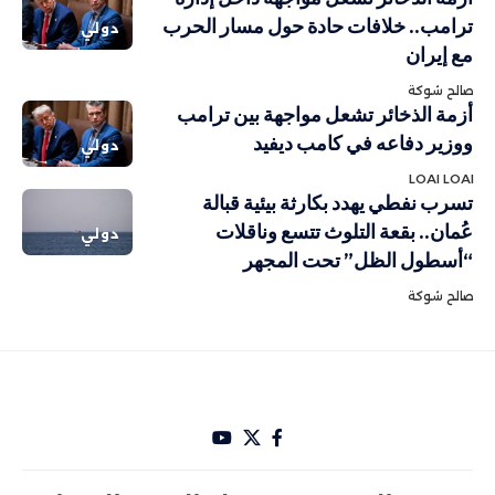
ترامب.. خلافات حادة حول مسار الحرب
دولي
مع إيران
صالح شوكة
أزمة الذخائر تشعل مواجهة بين ترامب
ووزير دفاعه في كامب ديفيد
دولي
LOAI LOAI
تسرب نفطي يهدد بكارثة بيئية قبالة
عُمان.. بقعة التلوث تتسع وناقلات
دولي
“أسطول الظل” تحت المجهر
صالح شوكة