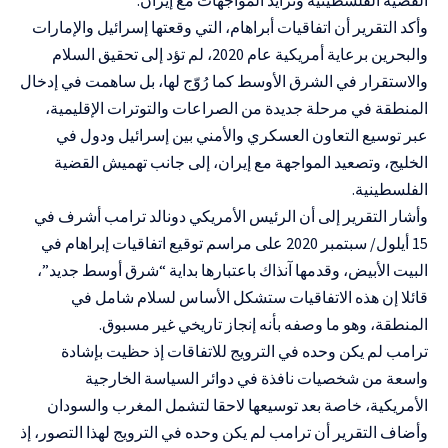
وأكد التقرير أن
اتفاقيات أبراهام
، التي وقعتها إسرائيل والإمارات
والبحرين برعاية أمريكية عام 2020، لم تؤد إلى تحقيق السلام
والاستقرار في الشرق الأوسط كما رُوّج لها، بل ساهمت في إدخال
المنطقة في مرحلة جديدة من الصراعات والتوترات الإقليمية،
عبر توسيع التعاون العسكري والأمني بين إسرائيل ودول في
الخليج، وتصعيد المواجهة مع إيران، إلى جانب تهميش القضية
الفلسطينية.
وأشار التقرير إلى أن الرئيس الأمريكي دونالد ترامب أشرف في
15 أيلول/ سبتمبر 2020 على مراسم توقيع اتفاقيات إبراهام في
البيت الأبيض، وقدمها آنذاك باعتبارها بداية “شرق أوسط جديد”،
قائلا إن هذه الاتفاقيات ستشكل الأساس لسلام شامل في
المنطقة، وهو ما وصفه بأنه إنجاز تاريخي غير مسبوق.
ترامب لم يكن وحده في الترويج للاتفاقات إذ حظيت بإشادة
واسعة من شخصيات نافذة في دوائر السياسة الخارجية
الأمريكية، خاصة بعد توسيعها لاحقا لتشمل المغرب والسودان
وأضاف التقرير أن ترامب لم يكن وحده في الترويج لهذا التصور، إذ