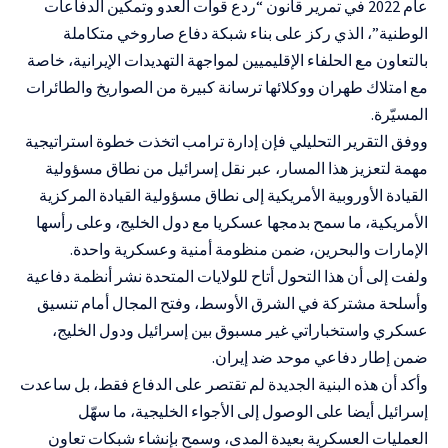
عام 2022 في تمرير قانون “ردع قوات العدو وتمكين الدفاعات
الوطنية”، الذي ركز على بناء شبكة دفاع صاروخي متكاملة
بالتعاون مع الحلفاء الإقليميين لمواجهة التهديدات الإيرانية، خاصة
مع امتلاك طهران ووكلائها ترسانة كبيرة من الصواريخ والطائرات
المسيّرة.
ووفق التقرير التحليلي فإن إدارة ترامب اتخذت خطوة استراتيجية
مهمة لتعزيز هذا المسار، عبر نقل إسرائيل من نطاق مسؤولية
القيادة الأوروبية الأمريكية إلى نطاق مسؤولية القيادة المركزية
الأمريكية، ما سمح بدمجها عسكريا مع دول الخليج، وعلى رأسها
الإمارات والبحرين، ضمن منظومة أمنية وعسكرية واحدة.
ولفت إلى أن هذا التحول أتاح للولايات المتحدة نشر أنظمة دفاعية
وأسلحة مشتركة في الشرق الأوسط، وفتح المجال أمام تنسيق
عسكري واستخباراتي غير مسبوق بين إسرائيل ودول الخليج،
ضمن إطار دفاعي موحد ضد إيران.
وأكد أن هذه البنية الجديدة لم تقتصر على الدفاع فقط، بل ساعدت
إسرائيل أيضا على الوصول إلى الأجواء الخليجية، ما سهّل
العمليات العسكرية بعيدة المدى، وسمح بإنشاء شبكات تعاون