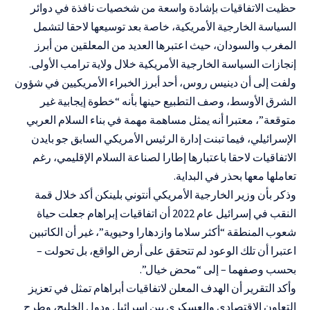
حظيت الاتفاقيات بإشادة واسعة من شخصيات نافذة في دوائر
السياسة الخارجية الأمريكية، خاصة بعد توسيعها لاحقا لتشمل
المغرب والسودان، حيث اعتبرها العديد من المعلقين من أبرز
إنجازات السياسة الخارجية الأمريكية خلال ولاية ترامب الأولى.
ولفت إلى أن دينيس روس، أحد أبرز الخبراء الأمريكيين في شؤون
الشرق الأوسط، وصف التطبيع حينها بأنه “خطوة إيجابية غير
متوقعة”، معتبرا أنه يمثل مساهمة مهمة في بناء السلام العربي
الإسرائيلي، فيما تبنت إدارة الرئيس الأمريكي السابق جو بايدن
الاتفاقيات لاحقا باعتبارها إطارا لصناعة السلام الإقليمي، رغم
تعاملها معها بحذر في البداية.
وذكر بأن وزير الخارجية الأمريكي أنتوني بلينكن أكد خلال قمة
النقب في إسرائيل عام 2022 أن اتفاقيات إبراهام جعلت حياة
شعوب المنطقة “أكثر سلاما وازدهارا وحيوية”، غير أن الكاتبين
اعتبرا أن تلك الوعود لم تتحقق على أرض الواقع، بل تحولت –
بحسب وصفهما – إلى “محض خيال”.
وأكد التقرير أن الهدف المعلن لاتفاقيات أبراهام تمثل في تعزيز
التعاون الاقتصادي والعسكري بين إسرائيل ودول الخليج، وطرح