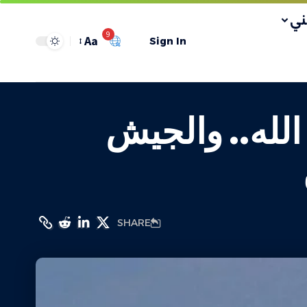
ي
9
Aa
Sign In
لله.. والجيش
SHARE