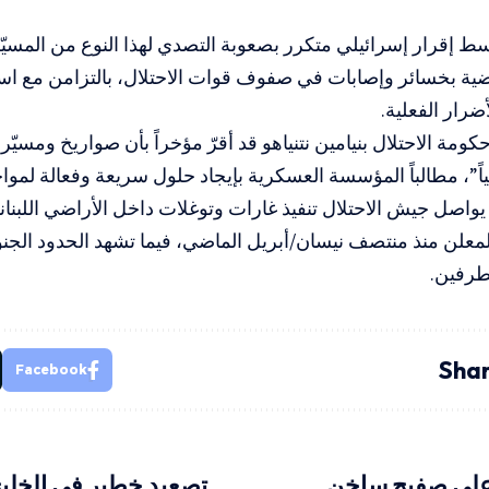
ط إقرار إسرائيلي متكرر بصعوبة التصدي لهذا النوع من المسيّ
اضية بخسائر وإصابات في صفوف قوات الاحتلال، بالتزامن مع اس
رار الفعلية.
ومة الاحتلال بنيامين نتنياهو قد أقرّ مؤخراً بأن صواريخ ومسيّ
ياً”، مطالباً المؤسسة العسكرية بإيجاد حلول سريعة وفعالة لمواج
يواصل جيش الاحتلال تنفيذ غارات وتوغلات داخل الأراضي اللبنا
لمعلن منذ منتصف نيسان/أبريل الماضي، فيما تشهد الحدود الجنوبية
لطرفين.
Shar
Facebook
لى صفيح ساخن..
تصعيد خطير في الخليج.