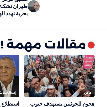
طهران تشكك 
بحرية تهدد اله
مقالات مهمة !
عربي
إسرائيليات
هجوم للحوثيين يستهدف جنوب
استطلاع إ