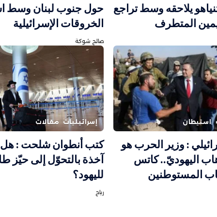
نياهو يلاحقه وسط تراجع
حول جنوب لبنان وسط اس
يمين المتطرف
الخروقات الإسرائيلية
صالح شوكة
استيطان
إسرائيليات
مقالات
سرائيلي : وزير الحرب هو
كتب أنطوان شلحت : هل 
هاب اليهوديّ.. كاتس
آخذة بالتحوّل إلى حيّز طا
اب المستوطنين
لليهود؟
رباح