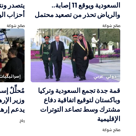
السعودية ويوقع 11 إصابة..
يتصدر ونت
والرياض تحذر من تصعيد محتمل
أحزاب ال
صالح شوكة
صالح شوكة
دولي
عربي
إسرائيليات
قمة جدة تجمع السعودية وتركيا
مُحلِّلٌ إ
وباكستان لتوقيع اتفاقية دفاع
وزير الإر
مشترك وسط تصاعد التوترات
يدعم إره
الإقليمية
رباح
صالح شوكة