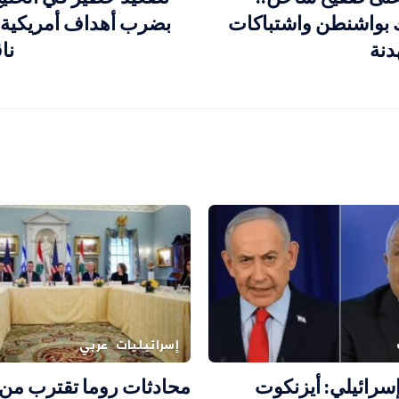
بواشنطن واشتباكات
بضرب أهداف أمريكية إ
دنة
نا
إسرائيليات
عربي
سرائيلي: أيزنكوت
محادثات روما تقترب من 