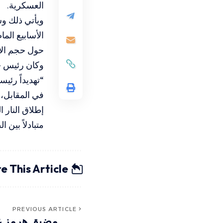
العسكرية.
ويأتي ذلك وس
الأسابيع الم
حول حجم الأض
وكان رئيس حك
“تهديداً رئيس
في المقابل، 
إطلاق النار ا
متبادلاً بين ا
e This Article
PREVIOUS ARTICLE
مضيق هرمز ع