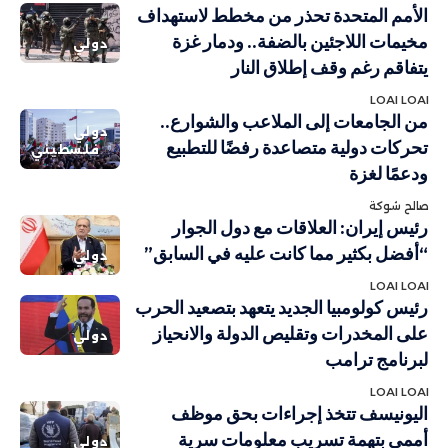
الأمم المتحدة تحذر من مخطط لاستهداف
مخيمات اللاجئين بالضفة.. ودمار غزة
دولي
يتفاقم رغم وقف إطلاق النار
LOAI LOAI
من الجامعات إلى الملاعب والشوارع..
دولي
تحركات دولية متصاعدة رفضًا للتطبيع
فلسطيني
ودعمًا لغزة
صالح شوكة
رئيس إيران: العلاقات مع دول الجوار
“أفضل بكثير مما كانت عليه في السابق”
دولي
LOAI LOAI
رئيس كولومبيا الجديد يتعهد بتصعيد الحرب
على المخدرات وتقليص الدولة والانحياز
دولي
لبرنامج ترامب
LOAI LOAI
اليونيسف تتخذ إجراءات بحق موظف
أممي بتهمة تسريب معلومات سرية
دولي