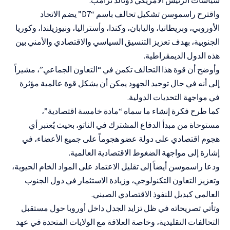
واقترح راسموسن تشكيل تحالف باسم “D7” يضم الاتحاد
الأوروبي، وبريطانيا، واليابان، وكندا، وأستراليا، ونيوزيلندا، وكوريا
الجنوبية، بهدف تعزيز التنسيق السياسي والاقتصادي والأمني بين
هذه الدول الديمقراطية.
وأوضح أن قوة هذا التحالف تكمن في “التعاون الجماعي”، مشيراً
إلى أنه في حال توحيد الجهود يمكن أن يشكل قوة عالمية مؤثرة
في مواجهة التحديات الدولية.
كما طرح فكرة إنشاء ما سماه “مادة خامسة اقتصادية”،
مستوحاة من مبدأ الدفاع المشترك في الناتو، بحيث يُعتبر أي
هجوم اقتصادي على دولة عضو هجوماً على جميع الأعضاء، في
إشارة إلى مواجهة الضغوط الاقتصادية العالمية.
ودعا راسموسن أيضاً إلى تقليل الاعتماد على المواد الخام الحيوية،
وتعزيز التعاون التكنولوجي، وزيادة الاستثمار في دول الجنوب
العالمي كبديل للنفوذ الاقتصادي الصيني.
وتأتي تصريحاته في ظل تزايد الجدل داخل أوروبا حول مستقبل
التحالفات التقليدية، وخاصة العلاقة مع الولايات المتحدة في عهد