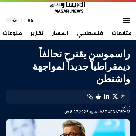
Aa
متابعات
فلسطيني
المسار
تقارير
منوعات
راسموسن يقترح تحالفاً
ديمقراطياً جديداً لمواجهة
واشنطن
دولي
LAST UPDATED: 12 مايو، 2026 8:27 ص