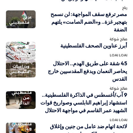
رباح
مصر ترفع سقف المواجهة: لن نسمح
عربي
بتهجير غزة.. و«الضم الصامت» يلتهم
فلسطيني
الضفة
صالح شوكة
أبرز عناوين الصحف الفلسطينية
انتهاكات
فلسطيني
LOAI LOAI
الاحتلال
تقارير
45 شقة على طريق الهدم.. الاحتلال
ودراسات
يحاصر النعمان ويدفع المقدسيين خارج
فلسطيني
القدس
صالح شوكة
فلسطيني
9 آب/أغسطس في الذاكرة الفلسطينية..
من
استشهاد إبراهيم النابلسي وصواريخ قوات
الذاكرة
الشهيد عمر القاسم في مواجهة الاحتلال
LOAI LOAI
فلسطيني
لائحة اتهام ضد عامل من جنين وإغلاق
48