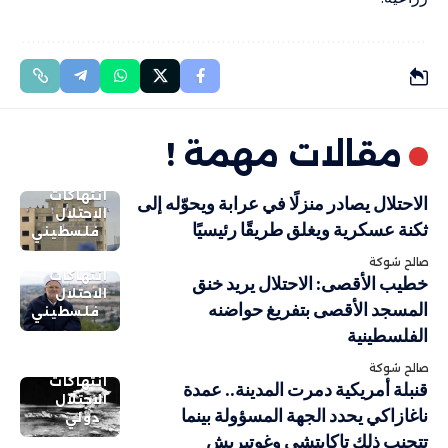
مقالات مهمة !
انتهاكات
الاحتلال يصادر منزلًا في عرابة ويحوّله إلى
الاحتلال
ثكنة عسكرية ويغلق طريقًا رئيسيًا
فلسطيني
صالح شوكة
انتهاكات
خطيب الأقصى: الاحتلال يريد خنق
الاحتلال
المسجد الأقصى بتفريغ حواضنه
فلسطيني
الفلسطينية
صالح شوكة
انتهاكات
قنبلة أمريكية دمرت المدينة.. عمدة
الاحتلال
ناغازاكي يحدد الجهة المسؤولة بينما
دولي
تتجنب ذلك تاكايتشي وغوتيريش