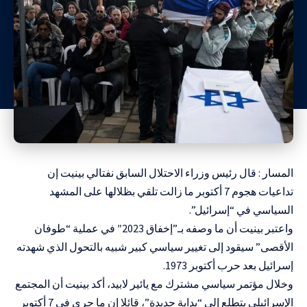
المسار : قال رئيس وزراء الاحتلال السابق نفتالي بينيت إن
تداعيات هجوم 7 أكتوبر ما زالت تلقي بظلالها على المشهد
السياسي في “إسرائيل”.
واعتبر بينيت أن ما وصفه بـ”إخفاق 2023″ في عملية “طوفان
الأقصى” سيقود إلى تغيير سياسي كبير شبيه بالتحول الذي شهدته
إسرائيل بعد حرب أكتوبر 1973.
وخلال مؤتمر سياسي مشترك مع يائير لابيد، أكد بينيت أن المجتمع
الإسرائيلي يتطلع إلى “بداية جديدة”، قائلا إن ما جرى في 7 أكتوبر