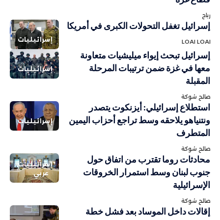
رباح
إسرائيل تغفل التحولات الكبرى في أمريكا
إسرائيليات
LOAI LOAI
إسرائيل تبحث إيواء ميليشيات متعاونة
معها في غزة ضمن ترتيبات المرحلة
إسرائيليات
المقبلة
صالح شوكة
استطلاع إسرائيلي: أيزنكوت يتصدر
ونتنياهو يلاحقه وسط تراجع أحزاب اليمين
إسرائيليات
المتطرف
صالح شوكة
محادثات روما تقترب من اتفاق حول
إسرائيليات
جنوب لبنان وسط استمرار الخروقات
عربي
الإسرائيلية
صالح شوكة
إقالات داخل الموساد بعد فشل خطة