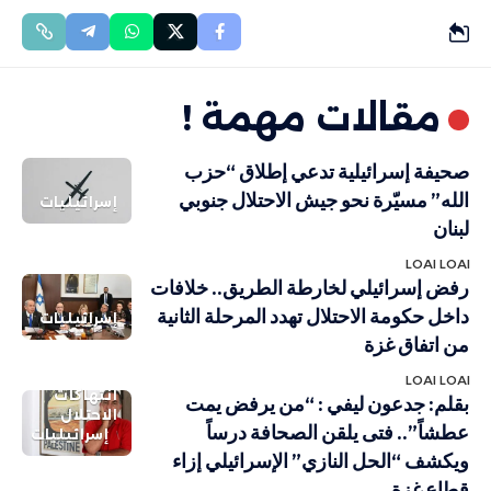
مقالات مهمة !
صحيفة إسرائيلية تدعي إطلاق “حزب
الله” مسيّرة نحو جيش الاحتلال جنوبي
إسرائيليات
لبنان
LOAI LOAI
رفض إسرائيلي لخارطة الطريق.. خلافات
داخل حكومة الاحتلال تهدد المرحلة الثانية
إسرائيليات
من اتفاق غزة
LOAI LOAI
انتهاكات
بقلم: جدعون ليفي : “من يرفض يمت
الاحتلال
عطشاً”.. فتى يلقن الصحافة درساً
إسرائيليات
ويكشف “الحل النازي” الإسرائيلي إزاء
قطاع غزة