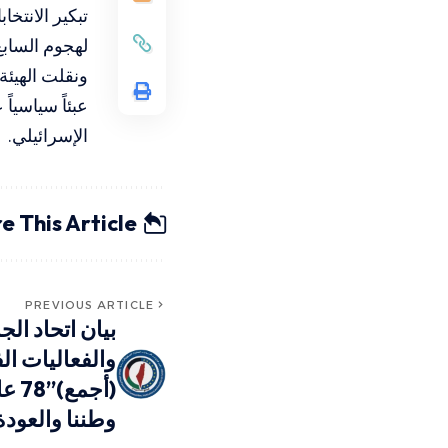
تبكير الانتخا
لهجوم السابع من
ونقلت الهيئة
عبئاً سياسيا
الإسرائيلي.
e This Article
PREVIOUS ARTICLE
بيان اتحاد ا
والفعاليات ال
(أج
وطننا والعودة