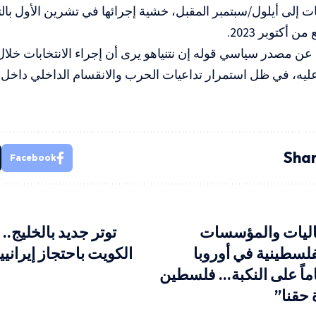
بات إلى أيلول/سبتمبر المقبل، خشية إجرائها في تشرين الأول بالت
 أكتوبر 2023.
 عن مصدر سياسي قوله إن نتنياهو يرى أن إجراء الانتخابات خلا
ً عليه، في ظل استمرار تداعيات الحرب والانقسام الداخلي داخل د
Shar
Facebook
لجاليات والمؤسسات
توتر جديد بالخليج..
فلسطينية في أوروبا
الكويت باحتجاز إيرانيي
مع)”78 عاماً على النكبة… فلسطين
 حقنا”