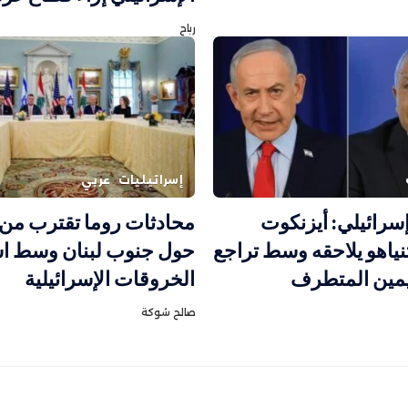
رباح
إسرائيليات
عربي
سرائيلي: أيزنكوت
محادثات روما تقترب من 
نياهو يلاحقه وسط تراجع
حول جنوب لبنان وسط اس
يمين المتطرف
الخروقات الإسرائيلية
صالح شوكة