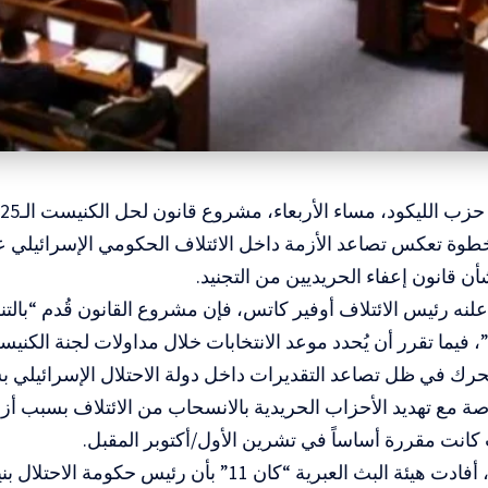
طوة تعكس تصاعد الأزمة داخل الائتلاف الحكومي الإسرائيلي ع
أن قانون إعفاء الحريديين من التجنيد.
نه رئيس الائتلاف أوفير كاتس، فإن مشروع القانون قُدم “بالت
”، فيما تقرر أن يُحدد موعد الانتخابات خلال مداولات لجنة الكنيس
تحرك في ظل تصاعد التقديرات داخل دولة الاحتلال الإسرائيلي ب
ة مع تهديد الأحزاب الحريدية بالانسحاب من الائتلاف بسبب أزم
ت كانت مقررة أساساً في تشرين الأول/أكتوبر المقبل.
وفي السياق، أفادت هيئة البث العبرية “كان 11” بأن رئيس ح