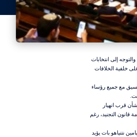
المسار :قدم حزب الليكود، مساء الأربعاء، مشروع قانون لحل الكنيست الـ25 والتوجه إلى انتخابات
لى خلفية الخلافات
نسيق مع جميع رؤساء
ت.
شأن قرب انهيار
ة قانون التجنيد، رغم
كومة الاحتلال بنيامين نتنياهو بات يؤيد