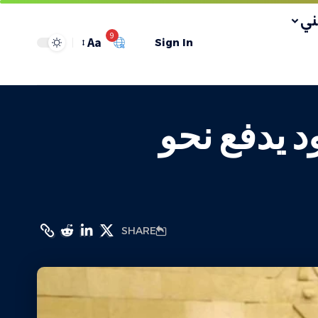
ي
9
Aa
Sign In
د يدفع نحو
SHARE