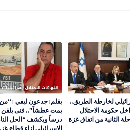
انتهاكات الاحتلال
إسرائيليات
ئيلي لخارطة الطريق..
بقلم: جدعون ليفي : “م
خل حكومة الاحتلال
يمت عطشاً”.. فتى يلقن 
لة الثانية من اتفاق غزة
درساً ويكشف “الحل النا
الإسرائيلي إزاء قطاع غزة